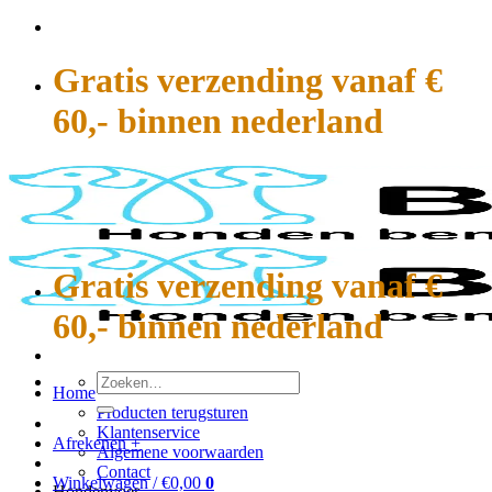
Ga
naar
inhoud
Gratis verzending vanaf €
60,- binnen nederland
Gratis verzending vanaf €
60,- binnen nederland
Zoeken
Home
naar:
Producten terugsturen
Klantenservice
Afrekenen
+
Algemene voorwaarden
Contact
Winkelwagen /
€
0,00
0
Hondenvoer