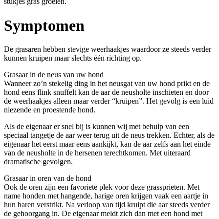
stukjes gras groeien.
Symptomen
De grasaren hebben stevige weerhaakjes waardoor ze steeds verder
kunnen kruipen maar slechts één richting op.
Grasaar in de neus van uw hond
Wanneer zo’n stekelig ding in het neusgat van uw hond prikt en de
hond eens flink snuffelt kan de aar de neusholte inschieten en door
de weerhaakjes alleen maar verder “kruipen”. Het gevolg is een luid
niezende en proestende hond.
Als de eigenaar er snel bij is kunnen wij met behulp van een
speciaal tangetje de aar weer terug uit de neus trekken. Echter, als de
eigenaar het eerst maar eens aankijkt, kan de aar zelfs aan het einde
van de neusholte in de hersenen terechtkomen. Met uiteraard
dramatische gevolgen.
Grasaar in oren van de hond
Ook de oren zijn een favoriete plek voor deze grassprieten. Met
name honden met hangende, harige oren krijgen vaak een aartje in
hun haren verstrikt. Na verloop van tijd kruipt die aar steeds verder
de gehoorgang in. De eigenaar meldt zich dan met een hond met