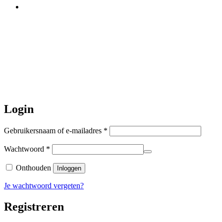
Let op:
Bestellingen worden t/m
zaterdag 20 juli
nog verstuurd.
Daarna gaat Basi even twee weken
dicht. Bestellen kan gewoon, echter
worden de bestellingen hierna,
per 5
augustus
a.s. weer verzonden.
Hartelijk dank voor uw geduld!
Login
Vereist
Gebruikersnaam of e-mailadres
*
Vereist
Wachtwoord
*
Onthouden
Inloggen
Je wachtwoord vergeten?
Registreren