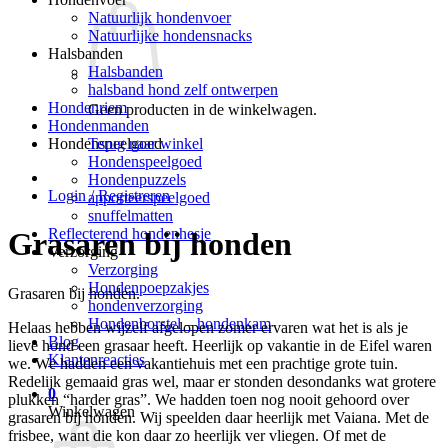
Natuurlijk hondenvoer
Natuurlijke hondensnacks
Halsbanden
Halsbanden
halsband hond zelf ontwerpen
Hondenriem
Geen producten in de winkelwagen.
Hondenmanden
Terug naar winkel
Hondenspeelgoed
Hondenspeelgoed
Hondenpuzzels
Login / Registreren
apporteerspeelgoed
snuffelmatten
Reflecterend hondenhesje
Grasaren bij honden
Verzorging
Verzorging
Hondenpoepzakjes
Grasaren bij honden.
hondenverzorging
Hondenborstel – hondenkam
Helaas hebben wijzelf afgelopen zomer ervaren wat het is als je
Blog
lieve hond een grasaar heeft. Heerlijk op vakantie in de Eifel waren
Klantenreacties
we. We hadden een vakantiehuis met een prachtige grote tuin.
Redelijk gemaaid gras wel, maar er stonden desondanks wat grotere
0
plukken “harder gras”. We hadden toen nog nooit gehoord over
Winkelwagen
grasaren bij honden. Wij speelden daar heerlijk met Vaiana. Met de
frisbee, want die kon daar zo heerlijk ver vliegen. Of met de