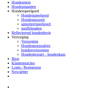
Hondenriem
Hondenmanden
Hondenspeelgoed
Hondenspeelgoed
Hondenpuzzels
apporteerspeelgoed
snuffelmatten
Reflecterend hondenhesje
Verzorging
Verzorging
Hondenpoepzakjes
hondenverzorging
Hondenborstel – hondenkam
Blog
Klantenreacties
Login / Registreren
Newsletter
Het merk Regazi is even met
minivakantie, van 10 t/m 13 juni
worden er geen halsbanden verstuurd