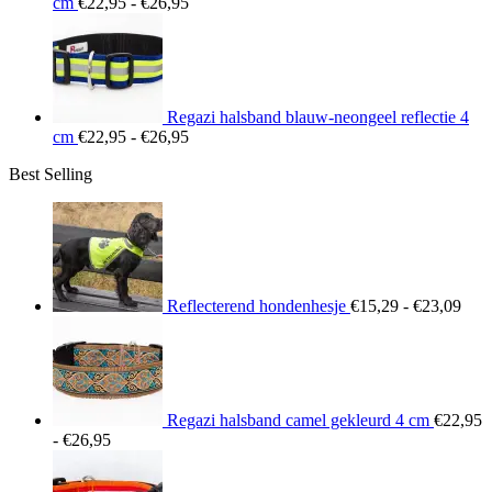
Prijsklasse:
cm
€
22,95
-
€
26,95
€22,95
tot
€26,95
Regazi halsband blauw-neongeel reflectie 4
Prijsklasse:
cm
€
22,95
-
€
26,95
€22,95
Best Selling
tot
€26,95
Prij
€15
tot
€23
Reflecterend hondenhesje
€
15,29
-
€
23,09
Regazi halsband camel gekleurd 4 cm
€
22,95
Prijsklasse:
-
€
26,95
€22,95
tot