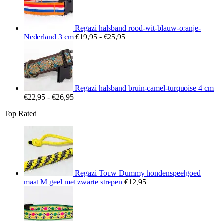
€26,95
Regazi halsband rood-wit-blauw-oranje-
Prijsklasse:
Nederland 3 cm
€
19,95
-
€
25,95
€19,95
tot
€25,95
Regazi halsband bruin-camel-turquoise 4 cm
Prijsklasse:
€
22,95
-
€
26,95
€22,95
Top Rated
tot
€26,95
Regazi Touw Dummy hondenspeelgoed
maat M geel met zwarte strepen
€
12,95