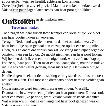
apporteerbal, waar ze heerlijk achteraan kon rennen.
Zoveel vrijheid en zoveel plezier! Maar na een keer merkten we dat
Vaiana een paar dagen later steeds aan haar poot ging likken.
Ontstoken
Geen producten in de winkelwagen.
Terug naar winkel
Toen zagen we daar tussen twee teentjes een klein bultje. Ze bleef
aan haar pootje likken en vervelen.
Terug in Nederland zag de dierenarts dat het ontstoken was. Ze
heeft het bultje open gemaakt en ze zag zo op het eerste oog niks
zitten, dus ze dacht dat er niks aan zat. Ze kreeg medicijnen tegen de
ontsteking en een kap op. Ze mocht niet meer aan haar poot likken.
Wij hebben denk ik een enorm lenige hond, want zelfs met kap op
kon ze bij haar poot. Toen maar een sok aangedaan, maar die trok ze
uit. De sok wat vaster gedaan, maar niets hielp. Dat waren pittige
dagen.
Na die dagen bleek dat de ontsteking er nog steeds zat, dus er moest
wel iets in zitten. Dus moest de dierenarts onder narcose verder gaan
zoeken.
Onder narcose werd toch een grasaar gevonden. Vreselijk.
Daarna mocht ze weer een tijd niet aan haar poot zitten. Dit was ook
weer een moeilijke periode, want Vaiana wilde er steeds aanzitten.
Wat waren wij blij dat na een lange tijd haar poot genezen was en
Vaiana weer rust kreeg.