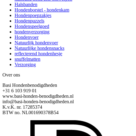
Halsbanden
Hondenborstel - hondenkam
Hondenpoepzakjes
Hondenpuzzels
Hondenspeelgoed
hondenverzorging
Hondenvoer
Natuurlijk hondenvoer
Natuurlijke hondensnacks
reflecterend hondenhesje
snuffelmatten
Verzorging
Over ons
Basi Hondenbenodigdheden
+31 6 103 919 01
www.basi-honden-benodigdheden.nl
info@basi-honden-benodigdheden.nl
K.v.K. nr. 17285374
BTW no. NL001690378B54
I