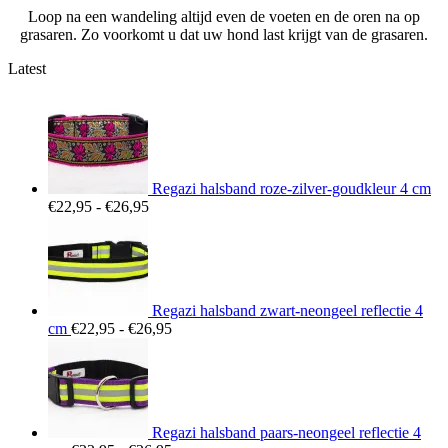
Loop na een wandeling altijd even de voeten en de oren na op
grasaren. Zo voorkomt u dat uw hond last krijgt van de grasaren.
Latest
Regazi halsband roze-zilver-goudkleur 4 cm
Prijsklasse:
€
22,95
-
€
26,95
€22,95
tot
€26,95
Regazi halsband zwart-neongeel reflectie 4
Prijsklasse:
cm
€
22,95
-
€
26,95
€22,95
tot
€26,95
Regazi halsband paars-neongeel reflectie 4