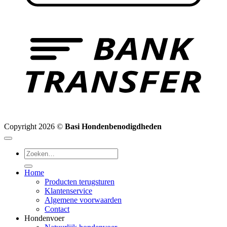
B
T
Copyright 2026 ©
Basi Hondenbenodigdheden
Zoeken
naar:
Home
Producten terugsturen
Klantenservice
Algemene voorwaarden
Contact
Hondenvoer