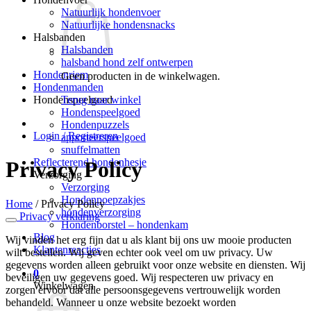
Natuurlijk hondenvoer
Natuurlijke hondensnacks
Halsbanden
Halsbanden
halsband hond zelf ontwerpen
Hondenriem
Geen producten in de winkelwagen.
Hondenmanden
Terug naar winkel
Hondenspeelgoed
Hondenspeelgoed
Hondenpuzzels
Login / Registreren
apporteerspeelgoed
snuffelmatten
Reflecterend hondenhesje
Privacy Policy
Verzorging
Verzorging
Hondenpoepzakjes
Home
/
Privacy Policy
hondenverzorging
Privacy verklaring
Hondenborstel – hondenkam
Blog
Wij vinden het erg fijn dat u als klant bij ons uw mooie producten
Klantenreacties
wilt bestellen. Wij geven echter ook veel om uw privacy. Uw
gegevens worden alleen gebruikt voor onze website en diensten. Wij
0
beveiligen uw gegevens goed. Wij respecteren uw privacy en
Winkelwagen
zorgen ervoor dat alle persoonsgegevens vertrouwelijk worden
behandeld. Wanneer u onze website bezoekt worden