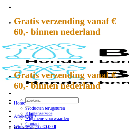
Ga
naar
inhoud
Gratis verzending vanaf €
60,- binnen nederland
Gratis verzending vanaf €
60,- binnen nederland
Zoeken
Home
naar:
Producten terugsturen
Klantenservice
Afrekenen
+
Algemene voorwaarden
Contact
Winkelwagen /
€
0,00
0
Hondenvoer