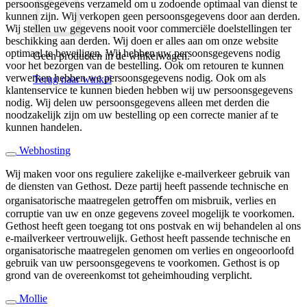
persoonsgegevens verzameld om u zodoende optimaal van dienst te
kunnen zijn. Wij verkopen geen persoonsgegevens door aan derden.
Wij stellen uw gegevens nooit voor commerciële doelstellingen ter
beschikking aan derden. Wij doen er alles aan om onze website
optimaal te beveiligen. Wij hebben uw persoonsgegevens nodig
Geen producten in de winkelwagen.
voor het bezorgen van de bestelling. Ook om retouren te kunnen
verwerken hebben we persoonsgegevens nodig. Ook om als
Terug naar winkel
klantenservice te kunnen bieden hebben wij uw persoonsgegevens
nodig. Wij delen uw persoonsgegevens alleen met derden die
noodzakelijk zijn om uw bestelling op een correcte manier af te
kunnen handelen.
Webhosting
Wij maken voor ons reguliere zakelijke e-mailverkeer gebruik van
de diensten van Gethost. Deze partij heeft passende technische en
organisatorische maatregelen getroﬀen om misbruik, verlies en
corruptie van uw en onze gegevens zoveel mogelijk te voorkomen.
Gethost heeft geen toegang tot ons postvak en wij behandelen al ons
e-mailverkeer vertrouwelijk. Gethost heeft passende technische en
organisatorische maatregelen genomen om verlies en ongeoorloofd
gebruik van uw persoonsgegevens te voorkomen. Gethost is op
grond van de overeenkomst tot geheimhouding verplicht.
Mollie