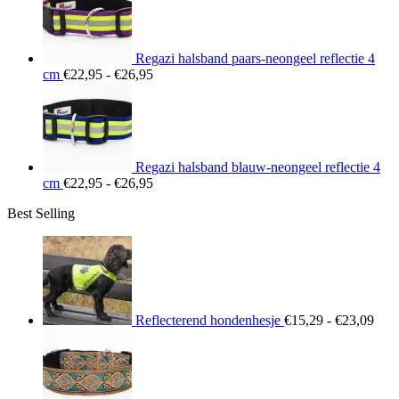
€26,95
Regazi halsband paars-neongeel reflectie 4
Prijsklasse:
cm
€
22,95
-
€
26,95
€22,95
tot
€26,95
Regazi halsband blauw-neongeel reflectie 4
Prijsklasse:
cm
€
22,95
-
€
26,95
€22,95
Best Selling
tot
€26,95
Prij
€15
tot
€23
Reflecterend hondenhesje
€
15,29
-
€
23,09