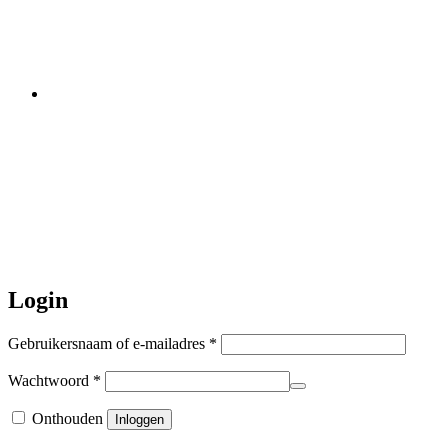
minivakantie, van 10 t/m 13 juni
worden er geen halsbanden verstuurd
Let op:
Bestellingen worden t/m
zaterdag 20 juli
nog verstuurd.
Daarna gaat Basi even twee weken
dicht. Bestellen kan gewoon, echter
worden de bestellingen hierna,
per 5
augustus
a.s. weer verzonden.
Hartelijk dank voor uw geduld!
Login
Vereist
Gebruikersnaam of e-mailadres
*
Vereist
Wachtwoord
*
Onthouden
Inloggen