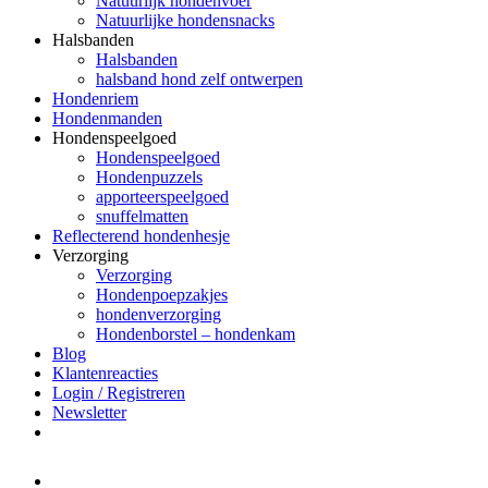
Natuurlijk hondenvoer
Natuurlijke hondensnacks
Halsbanden
Halsbanden
halsband hond zelf ontwerpen
Hondenriem
Hondenmanden
Hondenspeelgoed
Hondenspeelgoed
Hondenpuzzels
apporteerspeelgoed
snuffelmatten
Reflecterend hondenhesje
Verzorging
Verzorging
Hondenpoepzakjes
hondenverzorging
Hondenborstel – hondenkam
Blog
Klantenreacties
Login / Registreren
Newsletter
Het merk Regazi is even met