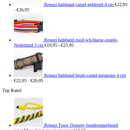
Regazi halsband camel gekleurd 4 cm
€
22,95
Prijsklasse:
-
€
26,95
€22,95
tot
€26,95
Regazi halsband rood-wit-blauw-oranje-
Prijsklasse:
Nederland 3 cm
€
19,95
-
€
25,95
€19,95
tot
€25,95
Regazi halsband bruin-camel-turquoise 4 cm
Prijsklasse:
€
22,95
-
€
26,95
€22,95
Top Rated
tot
€26,95
Regazi Touw Dummy hondenspeelgoed