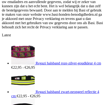
uw emailadres en aanvullende gegevens, zodat wij er zeker van
kunnen zijn dat u het echt bent. Het is wel belangrijk dat u dan zelf
de bestelgegevens bewaard. Door aan te melden bij Basi of gebruik
te maken van onze website www.basi-honden-benodigdheden.nl ga
je akkoord met onze Privacy verklaring en tevens gaat u dan
akkoord met het gebruiken van uw gegevens door ons als Basi. Basi
behoudt zich het recht de Privacy verklaring aan te passen.
Latest
Regazi halsband roze-zilver-goudkleur 4 cm
Prijsklasse:
€
22,95
-
€
26,95
€22,95
tot
€26,95
Regazi halsband zwart-neongeel reflectie 4
Prijsklasse:
cm
€
22,95
-
€
26,95
€22,95
tot