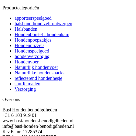
Productcategorieën
apporteerspeelgoed
halsband hond zelf ontwerpen
Halsbanden
Hondenborstel - hondenkam
Hondenpoepzakjes
Hondenpuzzels
Hondenspeelgoed
hondenverzorging
Hondenvoer
Natuurlijk hondenvoer
Natuurlijke hondensnacks
reflecterend hondenhesje
snuffelmatten
Verzorging
Over ons
Basi Hondenbenodigdheden
+31 6 103 919 01
www.basi-honden-benodigdheden.nl
info@basi-honden-benodigdheden.nl
K.v.K. nr. 17285374