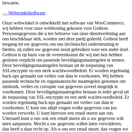
bewaren.
Webwinkelsoftware
Onze webwinkel is ontwikkeld met software van WooCommerce,
wij hebben voor onze webhosting gekozen voor Gethost.
Persoonsgegevens die u ten behoeve van onze dienstverlening aan
ons beschikbaar stelt, worden met deze partij gedeeld. Gethost heeft
toegang tot uw gegevens om ons (technische) ondersteuning te
bieden, zij zullen uw gegevens nooit gebruiken voor een ander doel.
Gethost is op basis van de overeenkomst die wij met hen hebben
gesloten verplicht om passende beveiligingsmaatregelen te nemen.
Deze beveiligingsmaatregelen bestaan uit de toepassing van
SSLencryptie en een sterk wachtwoordbeleid. Er worden regelmatig
back-ups gemaakt om verlies van data te voorkomen. Wij hebben
passende technische en organisatorische maatregelen genomen om
misbruik, verlies en corruptie van gegevens zoveel mogelijk te
voorkomen. Deze beveiligingsmaatregelen bestaan in ieder geval uit
de toepassing van SSL-encryptie en een sterk wachtwoordbeleid. Er
worden regelmatig back-ups gemaakt om verlies van data te
voorkomen. U kunt ons altijd vragen welke gegevens van jou
worden verwerkt. U kunt hiervoor een email sturen aan ons.
Uiteraard kunt u ons ook een email sturen als u uw gegevens wilt
laten aanpassen. Mocht u uw gegevens willen laten verwijderen,
dan heeft u daar recht op. Als u ons een email stuurt, dan vragen we