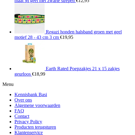
maat M geel met zwarte strepen
€
12,95
Regazi honden halsband groen met geel
motief 28 - 43 cm 3 cm
€
19,95
Earth Rated Poepzakjes 21 x 15 zakjes
geurloos
€
18,99
Menu
Kennisbank Basi
Over ons
Algemene voorwaarden
FAQ
Contact
Privacy Policy
Producten terugsturen
Klantenservice