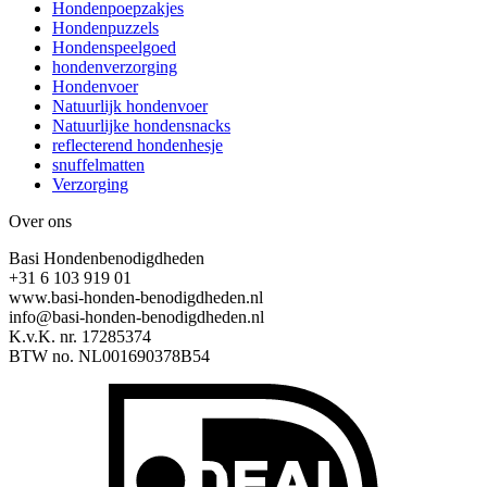
Hondenpoepzakjes
Hondenpuzzels
Hondenspeelgoed
hondenverzorging
Hondenvoer
Natuurlijk hondenvoer
Natuurlijke hondensnacks
reflecterend hondenhesje
snuffelmatten
Verzorging
Over ons
Basi Hondenbenodigdheden
+31 6 103 919 01
www.basi-honden-benodigdheden.nl
info@basi-honden-benodigdheden.nl
K.v.K. nr. 17285374
BTW no. NL001690378B54
I