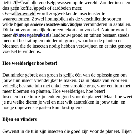
liefst 70% van alle voedselgewassen op de wereld. Zonder insecten
dus geen koffie, appels of aardbeien meer.
Overal ter wereld wordt zorgwekkende insectensterfte
waargenomen. Zowel honingbijen als de verschillende soorten
wilde bijen en andere insecten als vlinders verminderen in aantallen.
Geen producten in de winkelwagen.
Dit komt voornamelijk door een tekort aan voedsel. Natuur wordt
Terug naar winkel
meer en meer gebruikt als landbouwgrond en tuinen bestaan steeds
meer uit bestrating en minder uit groen, waardoor de planten en
bloemen die de insecten nodig hebben verdwijnen en er niet genoeg
voedsel te vinden is.
Hoe weelderiger hoe beter!
Dat minder gebrek aan groen is gelijk één van de oplossingen om
jouw tuin insect-vriendelijker te maken. Ga in plaats van voor een
volledig bestrate tuin met enkel een strookje gras, voor een tuin met
meer bloemen en planten. Hoe weelderiger, hoe beter!
Insecten in de tuin zijn leuk én goed voor de planeet! Maar hoe weet
je nu welke dieren je wel en niet wilt aantrekken in jouw tuin, en
hoe je ongewenste gasten kunt bestrijden?
Bijen en vlinders
Gewenst in de tuin zijn insecten die goed zijn voor de planeet. Bijen