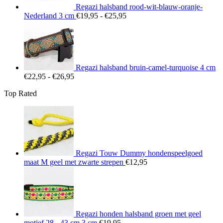
Regazi halsband rood-wit-blauw-oranje-
Prijsklasse:
Nederland 3 cm
€
19,95
-
€
25,95
€19,95
tot
€25,95
Regazi halsband bruin-camel-turquoise 4 cm
Prijsklasse:
€
22,95
-
€
26,95
€22,95
Top Rated
tot
€26,95
Regazi Touw Dummy hondenspeelgoed
maat M geel met zwarte strepen
€
12,95
Regazi honden halsband groen met geel
motief 28 - 43 cm 3 cm
€
19,95