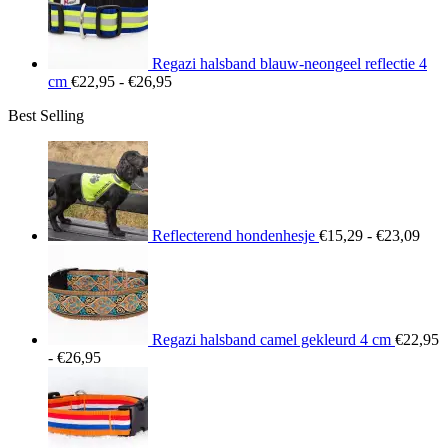
€26,95
Regazi halsband blauw-neongeel reflectie 4
Prijsklasse:
cm
€
22,95
-
€
26,95
€22,95
Best Selling
tot
€26,95
Prij
€15
tot
€23
Reflecterend hondenhesje
€
15,29
-
€
23,09
Regazi halsband camel gekleurd 4 cm
€
22,95
Prijsklasse:
-
€
26,95
€22,95
tot
€26,95