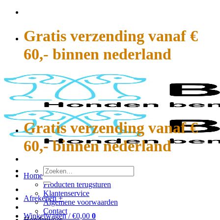
Ga
naar
inhoud
Gratis verzending vanaf €
60,- binnen nederland
Gratis verzending vanaf €
60,- binnen nederland
Zoeken
Home
naar:
Producten terugsturen
Klantenservice
Afrekenen
+
Algemene voorwaarden
Contact
Winkelwagen /
€
0,00
0
Hondenvoer