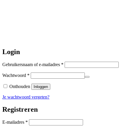
Daarna gaat Basi even twee weken
dicht. Bestellen kan gewoon, echter
worden de bestellingen hierna,
per 5
augustus
a.s. weer verzonden.
Hartelijk dank voor uw geduld!
Login
Vereist
Gebruikersnaam of e-mailadres
*
Vereist
Wachtwoord
*
Onthouden
Inloggen
Je wachtwoord vergeten?
Registreren
Vereist
E-mailadres
*