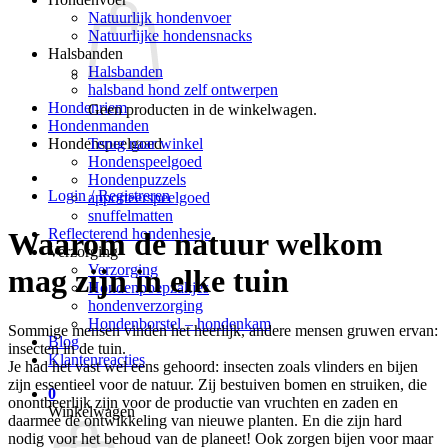
Natuurlijk hondenvoer
Natuurlijke hondensnacks
Halsbanden
Halsbanden
halsband hond zelf ontwerpen
Hondenriem
Geen producten in de winkelwagen.
Hondenmanden
Terug naar winkel
Hondenspeelgoed
Hondenspeelgoed
Hondenpuzzels
Login / Registreren
apporteerspeelgoed
snuffelmatten
Reflecterend hondenhesje
Waarom de natuur welkom
Verzorging
Verzorging
mag zijn in elke tuin
Hondenpoepzakjes
hondenverzorging
Hondenborstel – hondenkam
Sommige mensen vinden het heerlijk, andere mensen gruwen ervan:
Blog
insecten in de tuin.
Klantenreacties
Je had het vast wel eens gehoord: insecten zoals vlinders en bijen
zijn essentieel voor de natuur. Zij bestuiven bomen en struiken, die
0
onontbeerlijk zijn voor de productie van vruchten en zaden en
Winkelwagen
daarmee de ontwikkeling van nieuwe planten. En die zijn hard
nodig voor het behoud van de planeet! Ook zorgen bijen voor maar