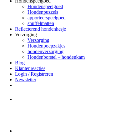
Hondenspeelgoed
Hondenspeelgoed
Hondenpuzzels
apporteerspeelgoed
snuffelmatten
Reflecterend hondenhesje
Verzorging
Verzorging
Hondenpoepzakjes
hondenverzorging
Hondenborstel – hondenkam
Blog
Klantenreacties
Login / Registreren
Newsletter
Het merk Regazi is even met
minivakantie, van 10 t/m 13 juni
worden er geen halsbanden verstuurd
Let op:
Bestellingen worden t/m
zaterdag 20 juli
nog verstuurd.