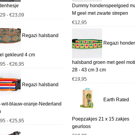
denhesje
Dummy hondenspeelgoed m
M geel met zwarte strepen
Prijsklasse:
,29
-
€
23,09
€15,29
€
12,95
tot
Regazi halsband
€23,09
Regazi honde
l gekleurd 4 cm
halsband groen met geel moti
Prijsklasse:
,95
-
€
26,95
28 - 43 cm 3 cm
€22,95
tot
€
19,95
Regazi halsband
€26,95
Earth Rated
-wit-blauw-oranje-Nederland
m
Poepzakjes 21 x 15 zakjes
Prijsklasse:
,95
-
€
25,95
geurloos
€19,95