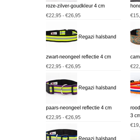
roze-zilver-goudkleur 4 cm
hon
Prijsklasse:
€
22,95
-
€
26,95
€
15
€22,95
tot
Regazi halsband
€26,95
zwart-neongeel reflectie 4 cm
came
Prijsklasse:
€
22,95
-
€
26,95
€
22
€22,95
tot
Regazi halsband
€26,95
paars-neongeel reflectie 4 cm
rood
3 c
Prijsklasse:
€
22,95
-
€
26,95
€22,95
€
19
tot
Regazi halsband