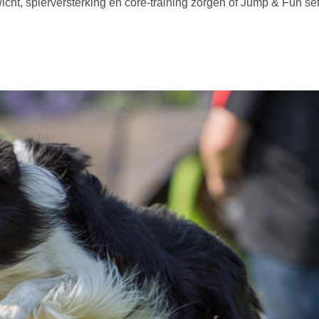
icht, spierversterking en core-training zorgen of Jump & Fun s