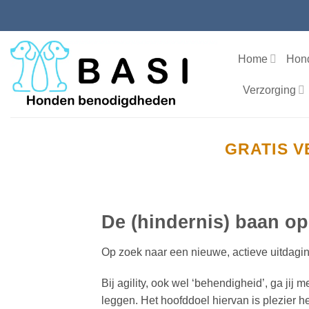
Ga
naar
inhoud
Home
Hon
Verzorging
GRATIS V
De (hindernis) baan op
Op zoek naar een nieuwe, actieve uitdaging
Bij agility, ook wel ‘behendigheid’, ga jij
leggen. Het hoofddoel hiervan is plezier h