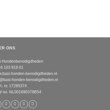
ER ONS
i Hondenbenodigdheden
 6 103 919 01
.basi-honden-benodigdheden.nl
o@basi-honden-benodigdheden.nl
.K. nr. 17285374
 no. NL001690378B54