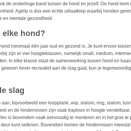
ook de onderlinge band tussen de hond en jezelf. De hond leert
heid. Agility is dus een echte uitlaatklep waarbij honden gemot
ijk en mentale gezondheid.
r elke hond?
e hond minimaal één jaar oud en gezond is. Je kunt ervoor kiezen
ij zijn er vier hoogteklassen, namelijk small, medium, intermed
den. In elke klasse staat de samenwerking tussen hond en baas 
n of gewoon liever recreatief aan de slag gaat, kun je tegenwoor
de slag
aan, bijvoorbeeld een loopplank, wip, slalom, ring, slalom, tun
heid en de hindernissen zijn vaak traploos in hoogte verstelbaar
es is bovendien vaak eenvoudig te monteren en in het gras te 
de deur kunt oefenen. Bovendien komen de hindernissen meestal m