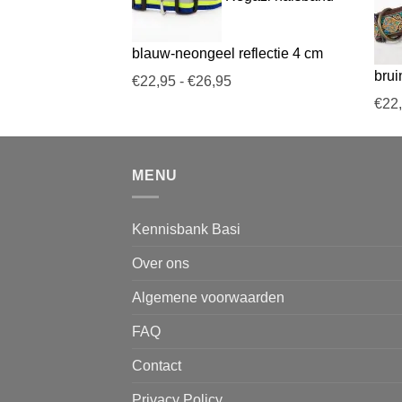
€26,95
blauw-neongeel reflectie 4 cm
brui
Prijsklasse:
€
22,95
-
€
26,95
€22,95
€
22
tot
€26,95
MENU
Kennisbank Basi
Over ons
Algemene voorwaarden
FAQ
Contact
Privacy Policy