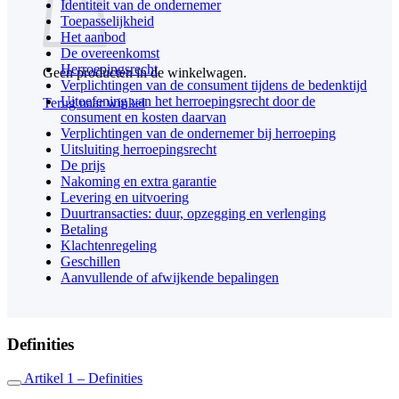
Identiteit van de ondernemer
Toepasselijkheid
Het aanbod
De overeenkomst
Herroepingsrecht
Geen producten in de winkelwagen.
Verplichtingen van de consument tijdens de bedenktijd
Uitoefening van het herroepingsrecht door de
Terug naar winkel
consument en kosten daarvan
Verplichtingen van de ondernemer bij herroeping
Uitsluiting herroepingsrecht
De prijs
Nakoming en extra garantie
Levering en uitvoering
Duurtransacties: duur, opzegging en verlenging
Betaling
Klachtenregeling
Geschillen
Aanvullende of afwijkende bepalingen
Definities
Artikel 1 – Definities