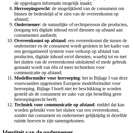
de opgeslagen informatie mogelijk maakt;
Herroepingsrecht
: de mogelijkheid van de consument om
binnen de bedenktijd af te zien van de overeenkomst op
afstand;
Ondernemer
: de natuurlijke of rechtspersoon die producten,
(toegang tot) digitale inhoud en/of diensten op afstand aan
consumenten aanbiedt;
Overeenkomst op afstand
: een overeenkomst die tussen de
ondernemer en de consument wordt gesloten in het kader van
een georganiseerd systeem voor verkoop op afstand van
producten, digitale inhoud en/of diensten, waarbij tot en met
het sluiten van de overeenkomst uitsluitend of mede gebruik
gemaakt wordt van één of meer technieken voor
communicatie op afstand;
Modelformulier voor herroeping
: het in Bijlage I van deze
voorwaarden opgenomen Europese modelformulier voor
herroeping. Bijlage I hoeft niet ter beschikking te worden
gesteld als de consument ter zake van zijn bestelling geen
herroepingsrecht heeft;
Techniek voor communicatie op afstand
: middel dat kan
worden gebruikt voor het sluiten van een overeenkomst,
zonder dat consument en ondernemer gelijktijdig in dezelfde
ruimte hoeven te zijn samengekomen.
Identiteit van de ondernemer