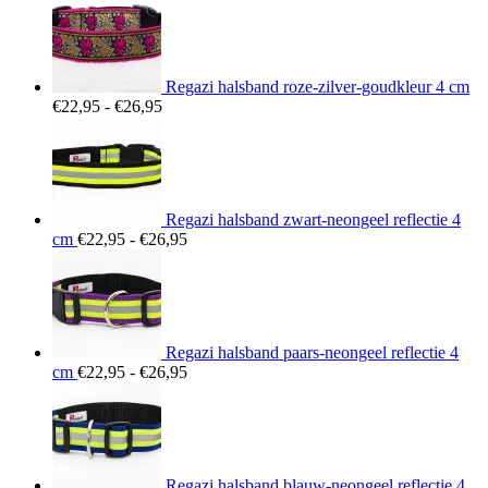
Regazi halsband roze-zilver-goudkleur 4 cm
Prijsklasse:
€
22,95
-
€
26,95
€22,95
tot
€26,95
Regazi halsband zwart-neongeel reflectie 4
Prijsklasse:
cm
€
22,95
-
€
26,95
€22,95
tot
€26,95
Regazi halsband paars-neongeel reflectie 4
Prijsklasse:
cm
€
22,95
-
€
26,95
€22,95
tot
€26,95
Regazi halsband blauw-neongeel reflectie 4