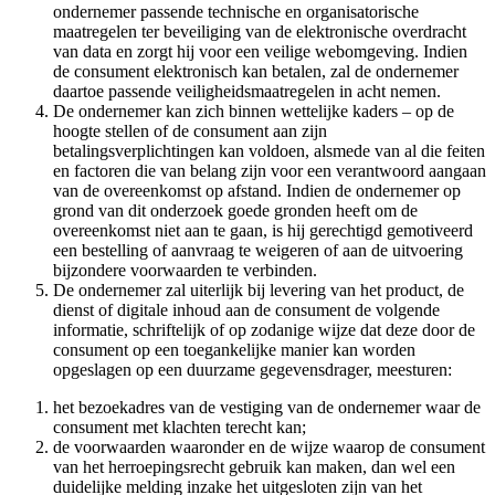
ondernemer passende technische en organisatorische
maatregelen ter beveiliging van de elektronische overdracht
van data en zorgt hij voor een veilige webomgeving. Indien
de consument elektronisch kan betalen, zal de ondernemer
daartoe passende veiligheidsmaatregelen in acht nemen.
De ondernemer kan zich binnen wettelijke kaders – op de
hoogte stellen of de consument aan zijn
betalingsverplichtingen kan voldoen, alsmede van al die feiten
en factoren die van belang zijn voor een verantwoord aangaan
van de overeenkomst op afstand. Indien de ondernemer op
grond van dit onderzoek goede gronden heeft om de
overeenkomst niet aan te gaan, is hij gerechtigd gemotiveerd
een bestelling of aanvraag te weigeren of aan de uitvoering
bijzondere voorwaarden te verbinden.
De ondernemer zal uiterlijk bij levering van het product, de
dienst of digitale inhoud aan de consument de volgende
informatie, schriftelijk of op zodanige wijze dat deze door de
consument op een toegankelijke manier kan worden
opgeslagen op een duurzame gegevensdrager, meesturen:
het bezoekadres van de vestiging van de ondernemer waar de
consument met klachten terecht kan;
de voorwaarden waaronder en de wijze waarop de consument
van het herroepingsrecht gebruik kan maken, dan wel een
duidelijke melding inzake het uitgesloten zijn van het