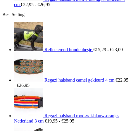
Prijsklasse:
cm
€
22,95
-
€
26,95
€22,95
Best Selling
tot
€26,95
Prij
€15
tot
€23
Reflecterend hondenhesje
€
15,29
-
€
23,09
Regazi halsband camel gekleurd 4 cm
€
22,95
Prijsklasse:
-
€
26,95
€22,95
tot
€26,95
Regazi halsband rood-wit-blauw-oranje-
Prijsklasse:
Nederland 3 cm
€
19,95
-
€
25,95
€19,95