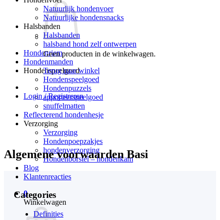
Natuurlijk hondenvoer
Natuurlijke hondensnacks
Halsbanden
Halsbanden
halsband hond zelf ontwerpen
Hondenriem
Geen producten in de winkelwagen.
Hondenmanden
Terug naar winkel
Hondenspeelgoed
Hondenspeelgoed
Hondenpuzzels
Login / Registreren
apporteerspeelgoed
snuffelmatten
Reflecterend hondenhesje
Verzorging
Verzorging
Hondenpoepzakjes
hondenverzorging
Algemene voorwaarden Basi
Hondenborstel – hondenkam
Blog
Klantenreacties
0
Categories
Winkelwagen
Definities