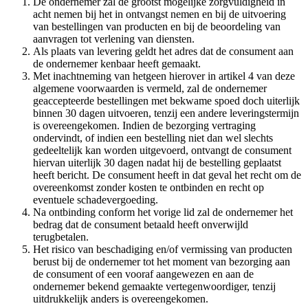
De ondernemer zal de grootst mogelijke zorgvuldigheid in
acht nemen bij het in ontvangst nemen en bij de uitvoering
van bestellingen van producten en bij de beoordeling van
aanvragen tot verlening van diensten.
Als plaats van levering geldt het adres dat de consument aan
de ondernemer kenbaar heeft gemaakt.
Met inachtneming van hetgeen hierover in artikel 4 van deze
algemene voorwaarden is vermeld, zal de ondernemer
geaccepteerde bestellingen met bekwame spoed doch uiterlijk
binnen 30 dagen uitvoeren, tenzij een andere leveringstermijn
is overeengekomen. Indien de bezorging vertraging
ondervindt, of indien een bestelling niet dan wel slechts
gedeeltelijk kan worden uitgevoerd, ontvangt de consument
hiervan uiterlijk 30 dagen nadat hij de bestelling geplaatst
heeft bericht. De consument heeft in dat geval het recht om de
overeenkomst zonder kosten te ontbinden en recht op
eventuele schadevergoeding.
Na ontbinding conform het vorige lid zal de ondernemer het
bedrag dat de consument betaald heeft onverwijld
terugbetalen.
Het risico van beschadiging en/of vermissing van producten
berust bij de ondernemer tot het moment van bezorging aan
de consument of een vooraf aangewezen en aan de
ondernemer bekend gemaakte vertegenwoordiger, tenzij
uitdrukkelijk anders is overeengekomen.