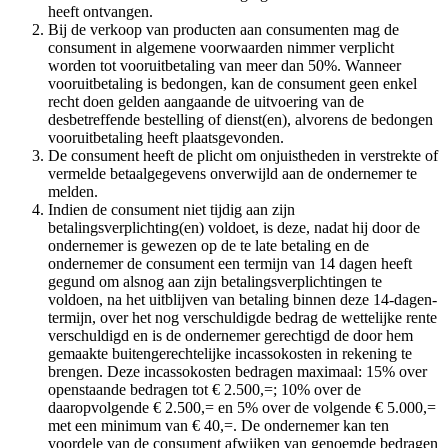
heeft ontvangen.
Bij de verkoop van producten aan consumenten mag de
consument in algemene voorwaarden nimmer verplicht
worden tot vooruitbetaling van meer dan 50%. Wanneer
vooruitbetaling is bedongen, kan de consument geen enkel
recht doen gelden aangaande de uitvoering van de
desbetreffende bestelling of dienst(en), alvorens de bedongen
vooruitbetaling heeft plaatsgevonden.
De consument heeft de plicht om onjuistheden in verstrekte of
vermelde betaalgegevens onverwijld aan de ondernemer te
melden.
Indien de consument niet tijdig aan zijn
betalingsverplichting(en) voldoet, is deze, nadat hij door de
ondernemer is gewezen op de te late betaling en de
ondernemer de consument een termijn van 14 dagen heeft
gegund om alsnog aan zijn betalingsverplichtingen te
voldoen, na het uitblijven van betaling binnen deze 14-dagen-
termijn, over het nog verschuldigde bedrag de wettelijke rente
verschuldigd en is de ondernemer gerechtigd de door hem
gemaakte buitengerechtelijke incassokosten in rekening te
brengen. Deze incassokosten bedragen maximaal: 15% over
openstaande bedragen tot € 2.500,=; 10% over de
daaropvolgende € 2.500,= en 5% over de volgende € 5.000,=
met een minimum van € 40,=. De ondernemer kan ten
voordele van de consument afwijken van genoemde bedragen