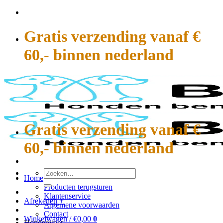
Ga
naar
inhoud
Gratis verzending vanaf €
60,- binnen nederland
Gratis verzending vanaf €
60,- binnen nederland
Zoeken
Home
naar:
Producten terugsturen
Klantenservice
Afrekenen
+
Algemene voorwaarden
Contact
Winkelwagen /
€
0,00
0
Hondenvoer