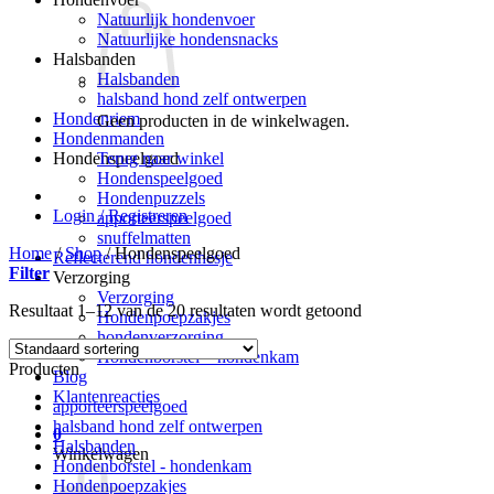
Natuurlijk hondenvoer
Natuurlijke hondensnacks
Halsbanden
Halsbanden
halsband hond zelf ontwerpen
Hondenriem
Geen producten in de winkelwagen.
Hondenmanden
Terug naar winkel
Hondenspeelgoed
Hondenspeelgoed
Hondenpuzzels
Login / Registreren
apporteerspeelgoed
snuffelmatten
Home
/
Shop
/
Hondenspeelgoed
Reflecterend hondenhesje
Filter
Verzorging
Verzorging
Resultaat 1–12 van de 20 resultaten wordt getoond
Hondenpoepzakjes
hondenverzorging
Hondenborstel – hondenkam
Producten
Blog
Klantenreacties
apporteerspeelgoed
halsband hond zelf ontwerpen
0
Halsbanden
Winkelwagen
Hondenborstel - hondenkam
Hondenpoepzakjes