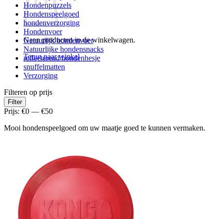
Hondenpuzzels
Hondenspeelgoed
hondenverzorging
Hondenvoer
Geen producten in de winkelwagen.
Natuurlijk hondenvoer
Natuurlijke hondensnacks
Terug naar winkel
reflecterend hondenhesje
snuffelmatten
Verzorging
Filteren op prijs
Min.
Max.
Filter
prijs
prijs
Prijs:
€0
—
€50
Mooi hondenspeelgoed om uw maatje goed te kunnen vermaken.