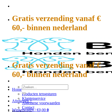
Ga
naar
inhoud
Gratis verzending vanaf €
60,- binnen nederland
Gratis verzending vanaf €
60,- binnen nederland
Zoeken
Home
naar:
Producten terugsturen
Klantenservice
Afrekenen
+
Algemene voorwaarden
Contact
Winkelwagen /
€
0,00
0
Hondenvoer