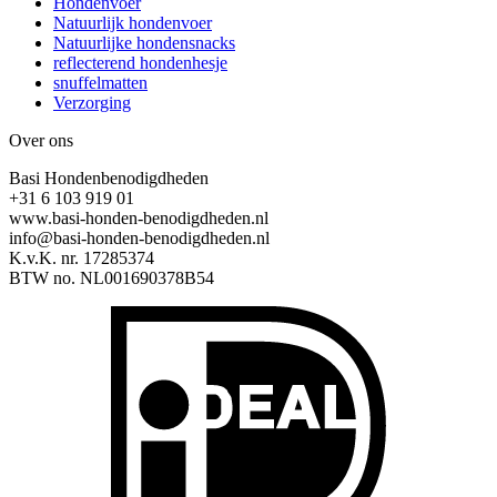
Hondenvoer
Natuurlijk hondenvoer
Natuurlijke hondensnacks
reflecterend hondenhesje
snuffelmatten
Verzorging
Over ons
Basi Hondenbenodigdheden
+31 6 103 919 01
www.basi-honden-benodigdheden.nl
info@basi-honden-benodigdheden.nl
K.v.K. nr. 17285374
BTW no. NL001690378B54
I