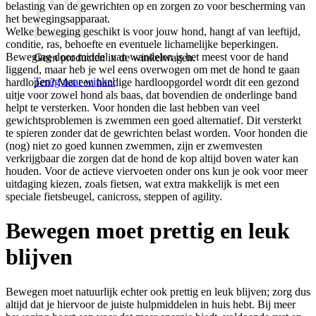
belasting van de gewrichten op en zorgen zo voor bescherming van
het bewegingsapparaat.
Welke beweging geschikt is voor jouw hond, hangt af van leeftijd,
conditie, ras, behoefte en eventuele lichamelijke beperkingen.
Beweging door middel van wandelen is het meest voor de hand
Geen producten in de winkelwagen.
liggend, maar heb je wel eens overwogen om met de hond te gaan
Terug naar winkel
hardlopen? Met een handige hardloopgordel wordt dit een gezond
uitje voor zowel hond als baas, dat bovendien de onderlinge band
helpt te versterken. Voor honden die last hebben van veel
gewichtsproblemen is zwemmen een goed alternatief. Dit versterkt
te spieren zonder dat de gewrichten belast worden. Voor honden die
(nog) niet zo goed kunnen zwemmen, zijn er zwemvesten
verkrijgbaar die zorgen dat de hond de kop altijd boven water kan
houden. Voor de actieve viervoeten onder ons kun je ook voor meer
uitdaging kiezen, zoals fietsen, wat extra makkelijk is met een
speciale fietsbeugel, canicross, steppen of agility.
Bewegen moet prettig en leuk
blijven
Bewegen moet natuurlijk echter ook prettig en leuk blijven; zorg dus
altijd dat je hiervoor de juiste hulpmiddelen in huis hebt. Bij meer