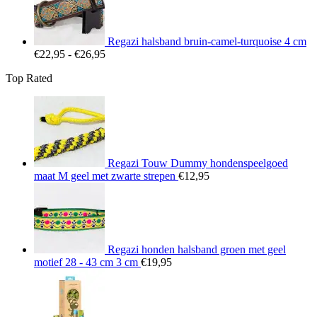
€25,95
Regazi halsband bruin-camel-turquoise 4 cm
Prijsklasse:
€
22,95
-
€
26,95
€22,95
Top Rated
tot
€26,95
Regazi Touw Dummy hondenspeelgoed
maat M geel met zwarte strepen
€
12,95
Regazi honden halsband groen met geel
motief 28 - 43 cm 3 cm
€
19,95