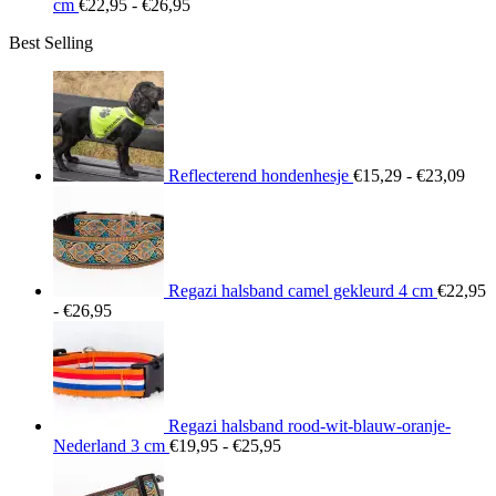
Prijsklasse:
cm
€
22,95
-
€
26,95
€22,95
Best Selling
tot
€26,95
Prij
€15
tot
€23
Reflecterend hondenhesje
€
15,29
-
€
23,09
Regazi halsband camel gekleurd 4 cm
€
22,95
Prijsklasse:
-
€
26,95
€22,95
tot
€26,95
Regazi halsband rood-wit-blauw-oranje-
Prijsklasse:
Nederland 3 cm
€
19,95
-
€
25,95
€19,95
tot