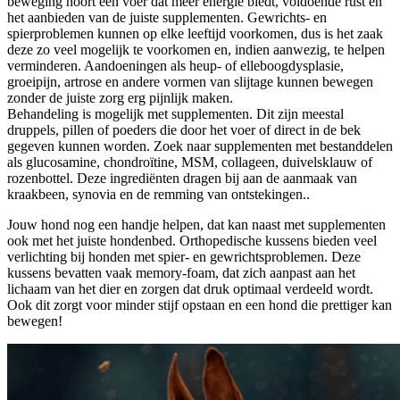
beweging hoort een voer dat meer energie biedt, voldoende rust en
het aanbieden van de juiste supplementen. Gewrichts- en
spierproblemen kunnen op elke leeftijd voorkomen, dus is het zaak
deze zo veel mogelijk te voorkomen en, indien aanwezig, te helpen
verminderen. Aandoeningen als heup- of elleboogdysplasie,
groeipijn, artrose en andere vormen van slijtage kunnen bewegen
zonder de juiste zorg erg pijnlijk maken.
Behandeling is mogelijk met supplementen. Dit zijn meestal
druppels, pillen of poeders die door het voer of direct in de bek
gegeven kunnen worden. Zoek naar supplementen met bestanddelen
als glucosamine, chondroïtine, MSM, collageen, duivelsklauw of
rozenbottel. Deze ingrediënten dragen bij aan de aanmaak van
kraakbeen, synovia en de remming van ontstekingen..
Jouw hond nog een handje helpen, dat kan naast met supplementen
ook met het juiste hondenbed. Orthopedische kussens bieden veel
verlichting bij honden met spier- en gewrichtsproblemen. Deze
kussens bevatten vaak memory-foam, dat zich aanpast aan het
lichaam van het dier en zorgen dat druk optimaal verdeeld wordt.
Ook dit zorgt voor minder stijf opstaan en een hond die prettiger kan
bewegen!