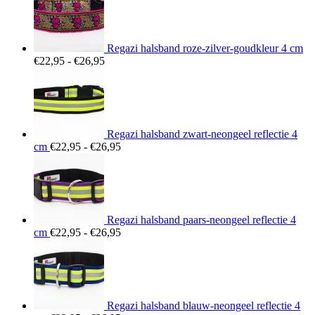
Regazi halsband roze-zilver-goudkleur 4 cm
Prijsklasse:
€
22,95
-
€
26,95
€22,95
tot
€26,95
Regazi halsband zwart-neongeel reflectie 4
Prijsklasse:
cm
€
22,95
-
€
26,95
€22,95
tot
€26,95
Regazi halsband paars-neongeel reflectie 4
Prijsklasse:
cm
€
22,95
-
€
26,95
€22,95
tot
€26,95
Regazi halsband blauw-neongeel reflectie 4