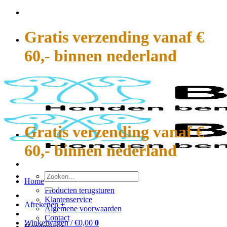
Ga
naar
inhoud
Gratis verzending vanaf €
60,- binnen nederland
Gratis verzending vanaf €
60,- binnen nederland
Zoeken
Home
naar:
Producten terugsturen
Klantenservice
Afrekenen
+
Algemene voorwaarden
Contact
Winkelwagen /
€
0,00
0
Hondenvoer