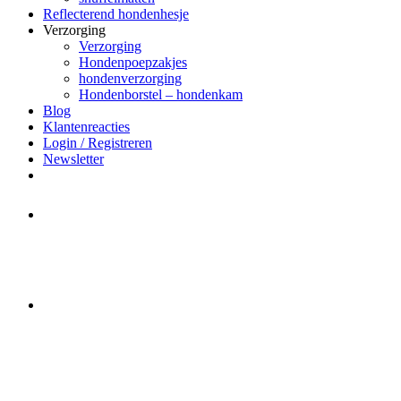
Reflecterend hondenhesje
Verzorging
Verzorging
Hondenpoepzakjes
hondenverzorging
Hondenborstel – hondenkam
Blog
Klantenreacties
Login / Registreren
Newsletter
Het merk Regazi is even met
minivakantie, van 10 t/m 13 juni
worden er geen halsbanden verstuurd
Let op:
Bestellingen worden t/m
zaterdag 20 juli
nog verstuurd.
Daarna gaat Basi even twee weken
dicht. Bestellen kan gewoon, echter
worden de bestellingen hierna,
per 5