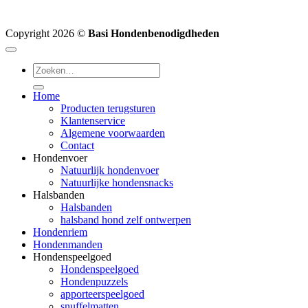
Copyright 2026 ©
Basi Hondenbenodigdheden
Zoeken
naar:
Home
Producten terugsturen
Klantenservice
Algemene voorwaarden
Contact
Hondenvoer
Natuurlijk hondenvoer
Natuurlijke hondensnacks
Halsbanden
Halsbanden
halsband hond zelf ontwerpen
Hondenriem
Hondenmanden
Hondenspeelgoed
Hondenspeelgoed
Hondenpuzzels
apporteerspeelgoed
snuffelmatten