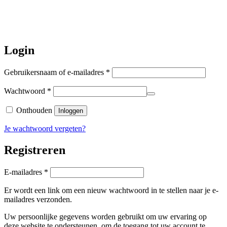
augustus
a.s. weer verzonden.
Hartelijk dank voor uw geduld!
Login
Vereist
Gebruikersnaam of e-mailadres
*
Vereist
Wachtwoord
*
Onthouden
Inloggen
Je wachtwoord vergeten?
Registreren
Vereist
E-mailadres
*
Er wordt een link om een nieuw wachtwoord in te stellen naar je e-
mailadres verzonden.
Uw persoonlijke gegevens worden gebruikt om uw ervaring op
deze website te ondersteunen, om de toegang tot uw account te