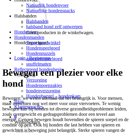
Natuurlijk hondenvoer
Natuurlijke hondensnacks
Halsbanden
Halsbanden
halsband hond zelf ontwerpen
Hondenriem
Geen producten in de winkelwagen.
Hondenmanden
Terug naar winkel
Hondenspeelgoed
Hondenspeelgoed
Hondenpuzzels
Login / Registreren
apporteerspeelgoed
snuffelmatten
Reflecterend hondenhesje
Bewegen een plezier voor elke
Verzorging
Verzorging
hond
Hondenpoepzakjes
hondenverzorging
Hondenborstel – hondenkam
Bewegen: we weten allemaal dat het belangrijk is. Voor mensen,
Blog
maar misschien nog wel meer voor onze viervoeters. Te weinig
Klantenreacties
bewegen kan bij honden tot diverse gezondheidsproblemen leiden,
zoals overgewicht en gedragsproblemen door een teveel aan
0
energie. Genoeg bewegen houdt bovendien de spieren soepel en de
Winkelwagen
conditie op peil. Ook bij honden die last hebben van spieren en
gewrichten is beweging juist belangrijk. Sterke spieren vangen de