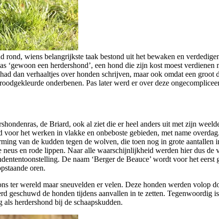
d rond, wiens belangrijkste taak bestond uit het bewaken en verdedigen
as ‘gewoon een herdershond’, een hond die zijn kost moest verdienen m
had dan verhaaltjes over honden schrijven, maar ook omdat een groot d
roodgekleurde onderbenen. Pas later werd er over deze ongecompliceerd
rshondenras, de Briard, ook al ziet die er heel anders uit met zijn wee
voor het werken in vlakke en onbeboste gebieden, met name overdag. 
herming van de kudden tegen de wolven, die toen nog in grote aantall
rte neus en rode lippen. Naar alle waarschijnlijkheid werden hier dus 
ndententoonstelling. De naam ‘Berger de Beauce’ wordt voor het eerst g
opstaande oren.
s ter wereld maar sneuvelden er velen. Deze honden werden volop door
erd geschuwd de honden tijdens aanvallen in te zetten. Tegenwoordig is 
og als herdershond bij de schaapskudden.