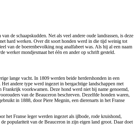
 van de schaapskudden. Net als veel andere oude landrassen, is deze
et hard werken. Over dit soort honden werd in die tijd weinig tot
eel van de boerenbevolking nog analfabeet was. Als hij al een naam
e werker mondjesmaat het één en ander op schrift gesteld.
lderige lange vacht. In 1809 werden beide herdershonden in een
Het andere type werd ingezet in bergachtige landschappen met
en in Frankrijk voorkwamen. Deze hond werd niet bij name genoemd,
de voorouders van de Beauceron beschreven. Dezelfde honden waren,
ebruikt in 1888, door Piere Megnin, een dierenarts in het Franse
 het Franse leger werden ingezet als ijlbode, rode kruishond,
de populariteit van de Beauceron in zijn eigen land groot. Daar doet