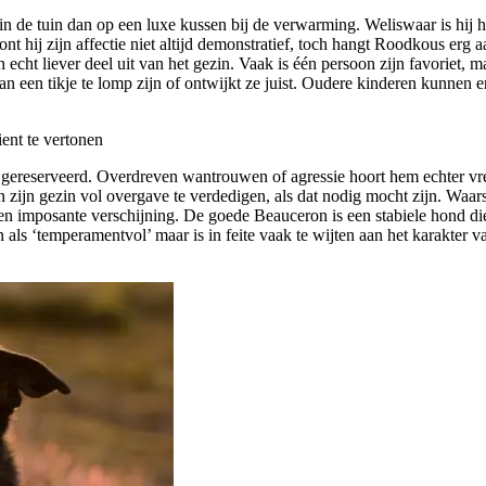
in de tuin dan op een luxe kussen bij de verwarming. Weliswaar is hij 
 hij zijn affectie niet altijd demonstratief, toch hangt Roodkous erg a
ht liever deel uit van het gezin. Vaak is één persoon zijn favoriet, ma
 kan een tikje te lomp zijn of ontwijkt ze juist. Oudere kinderen kunnen
ent te vertonen
gereserveerd. Overdreven wantrouwen of agressie hoort hem echter vr
n zijn gezin vol overgave te verdedigen, als dat nodig mocht zijn. Waars
een imposante verschijning. De goede Beauceron is een stabiele hond di
s ‘temperamentvol’ maar is in feite vaak te wijten aan het karakter va