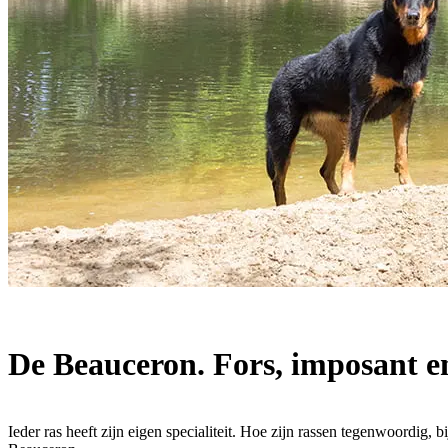
0
Winkelwagen
Geen producten in de winkelwagen.
Terug naar winkel
De Beauceron. Fors, imposant en
Ieder ras heeft zijn eigen specialiteit. Hoe zijn rassen tegenwoordig,