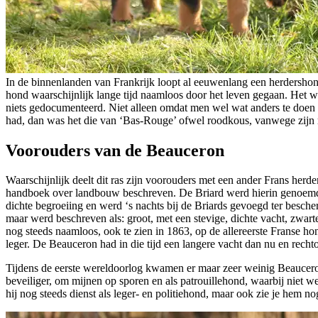
In de binnenlanden van Frankrijk loopt al eeuwenlang een herdershon
hond waarschijnlijk lange tijd naamloos door het leven gegaan. Het w
niets gedocumenteerd. Niet alleen omdat men wel wat anders te doen 
had, dan was het die van ‘Bas-Rouge’ ofwel roodkous, vanwege zijn 
Voorouders van de Beauceron
Waarschijnlijk deelt dit ras zijn voorouders met een ander Frans herde
handboek over landbouw beschreven. De Briard werd hierin genoemd 
dichte begroeiing en werd ‘s nachts bij de Briards gevoegd ter besc
maar werd beschreven als: groot, met een stevige, dichte vacht, zwa
nog steeds naamloos, ook te zien in 1863, op de allereerste Franse ho
leger. De Beauceron had in die tijd een langere vacht dan nu en recht
Tijdens de eerste wereldoorlog kwamen er maar zeer weinig Beauceron
beveiliger, om mijnen op sporen en als patrouillehond, waarbij niet w
hij nog steeds dienst als leger- en politiehond, maar ook zie je hem n