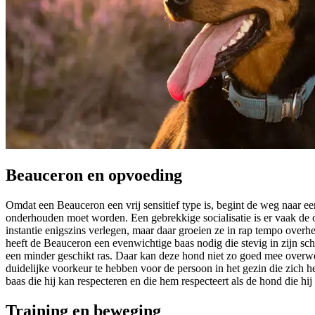
Beauceron en opvoeding
Omdat een Beauceron een vrij sensitief type is, begint de weg naar ee
onderhouden moet worden. Een gebrekkige socialisatie is er vaak de o
instantie enigszins verlegen, maar daar groeien ze in rap tempo ove
heeft de Beauceron een evenwichtige baas nodig die stevig in zijn sch
een minder geschikt ras. Daar kan deze hond niet zo goed mee overweg
duidelijke voorkeur te hebben voor de persoon in het gezin die zich
baas die hij kan respecteren en die hem respecteert als de hond die hij 
Training en beweging