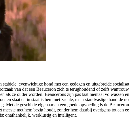
n stabiele, evenwichtige hond met een gedegen en uitgebreide socialisat
orzaak van dat een Beauceron zich te terughoudend of zelfs wantrouwen
rheen als ze ouder worden. Beaucerons zijn pas laat mentaal volwassen
oenen staat en in staat is hem met zachte, maar standvastige hand de no
. Met de geschikte eigenaar en een goede opvoeding is de Beauceron ee
 het meeste met hem bezig houdt, zonder hem daarbij overigens tot ee
is: onafhankelijk, werklustig en intelligent.