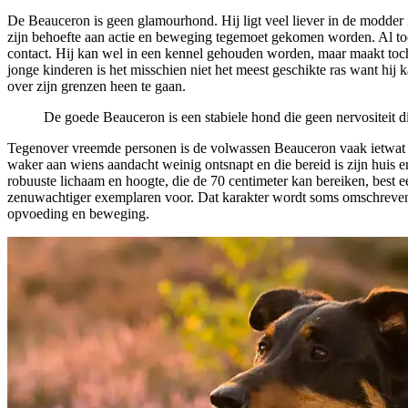
De Beauceron is geen glamourhond. Hij ligt veel liever in de modder 
zijn behoefte aan actie en beweging tegemoet gekomen worden. Al toont
contact. Hij kan wel in een kennel gehouden worden, maar maakt toch ec
jonge kinderen is het misschien niet het meest geschikte ras want hij
over zijn grenzen heen te gaan.
De goede Beauceron is een stabiele hond die geen nervositeit di
Tegenover vreemde personen is de volwassen Beauceron vaak ietwat 
waker aan wiens aandacht weinig ontsnapt en die bereid is zijn huis e
robuuste lichaam en hoogte, die de 70 centimeter kan bereiken, best 
zenuwachtiger exemplaren voor. Dat karakter wordt soms omschreven al
opvoeding en beweging.