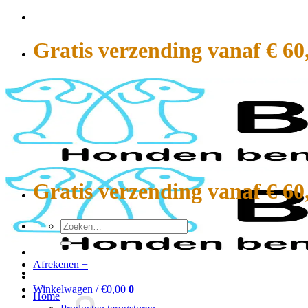
Ga
naar
inhoud
Gratis verzending vanaf € 60
Gratis verzending vanaf € 60
Zoeken
naar:
Afrekenen
+
Winkelwagen /
€
0,00
0
Home