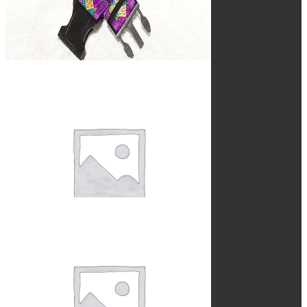
Halsbanden
96 Producten
Hondenspeelgoed