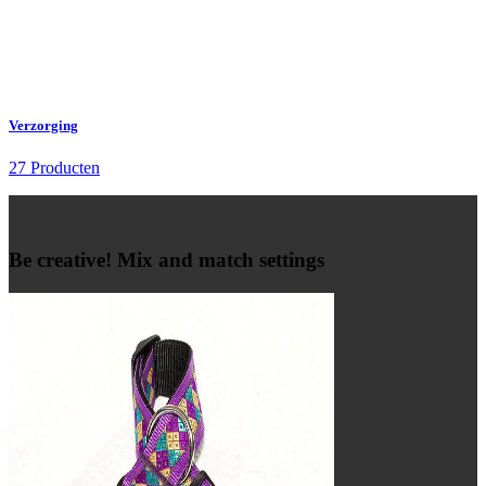
Verzorging
27 Producten
Be creative! Mix and match settings