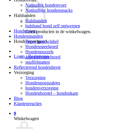
Natuurlijk hondenvoer
Natuurlijke hondensnacks
Halsbanden
Halsbanden
halsband hond zelf ontwerpen
Hondenriem
Geen producten in de winkelwagen.
Hondenmanden
Terug naar winkel
Hondenspeelgoed
Hondenspeelgoed
Hondenpuzzels
Login / Registreren
apporteerspeelgoed
snuffelmatten
Reflecterend hondenhesje
Verzorging
Verzorging
Hondenpoepzakjes
hondenverzorging
Hondenborstel – hondenkam
Blog
Klantenreacties
0
Winkelwagen