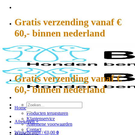
Ga
naar
inhoud
Gratis verzending vanaf €
60,- binnen nederland
Gratis verzending vanaf €
60,- binnen nederland
Zoeken
Home
naar:
Producten terugsturen
Klantenservice
Afrekenen
+
Algemene voorwaarden
Contact
Winkelwagen /
€
0,00
0
Hondenvoer