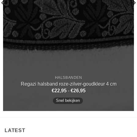
HALSBANDEN
Regazi halsband roze-zilver-goudkleur 4 cm
Prijsklasse:
€
22,95
-
€
26,95
€22,95
tot
Snel bekijken
€26,95
LATEST