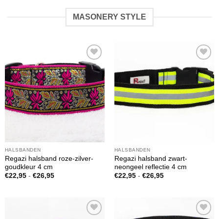
MASONERY STYLE
Toevoegen
Toevoegen
aan
aan
verlanglijst
verlanglijst
HALSBANDEN
HALSBANDEN
Regazi halsband roze-zilver-
Regazi halsband zwart-
goudkleur 4 cm
neongeel reflectie 4 cm
Prijsklasse:
Prijsklasse:
€
22,95
-
€
26,95
€
22,95
-
€
26,95
€22,95
€22,95
tot
tot
€26,95
€26,95