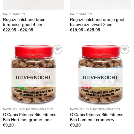
HALSBANDEN
HALSBANDEN
Regazi halsband bruin-
Regazi halsband oranje geel
turquoise-goud 4 cm
blauw roze zwart 3 cm
Prijsklasse:
Prijsklasse:
€
22,95
-
€
26,95
€
19,95
-
€
25,95
€22,95
€19,95
tot
tot
€26,95
€25,95
Toevoegen
Toevoegen
aan
aan
verlanglijst
verlanglijst
UITVERKOCHT
UITVERKOCHT
NATUURLIJKE HONDENSNACKS
NATUURLIJKE HONDENSNACKS
O’Canis Fitness-Bits Fitness-
O’Canis Fitness-Bits Fitness-
Bits Hert met groene thee
Bits Lam met cranberry
€
9,20
€
9,20