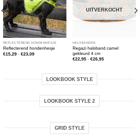
UITVERKOCHT
REFLECTEREND HONDENHESJE
HALSBANDEN
Regazi halsband camel
Reflecterend hondenhesje
gekleurd 4 cm
Prijsklasse:
€
15,29
-
€
23,09
€15,29
Prijsklasse:
€
22,95
-
€
26,95
tot
€22,95
€23,09
tot
€26,95
LOOKBOOK STYLE
LOOKBOOK STYLE 2
GRID STYLE