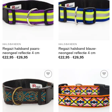
Toevoegen
Toevoegen
aan
aan
verlanglijst
verlanglijst
HALSBANDEN
HALSBANDEN
Regazi halsband paars-
Regazi halsband blauw-
neongeel reflectie 4 cm
neongeel reflectie 4 cm
Prijsklasse:
Prijsklasse:
€
22,95
-
€
26,95
€
22,95
-
€
26,95
€22,95
€22,95
tot
tot
€26,95
€26,95
Toevoegen
Toevoegen
aan
aan
verlanglijst
verlanglijst