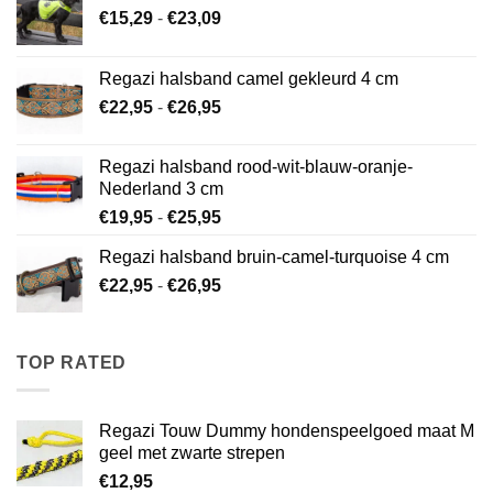
Prijsklasse:
€
15,29
-
€
23,09
€15,29
tot
Regazi halsband camel gekleurd 4 cm
€23,09
Prijsklasse:
€
22,95
-
€
26,95
€22,95
tot
Regazi halsband rood-wit-blauw-oranje-
€26,95
Nederland 3 cm
Prijsklasse:
€
19,95
-
€
25,95
€19,95
Regazi halsband bruin-camel-turquoise 4 cm
tot
Prijsklasse:
€
22,95
-
€
26,95
€25,95
€22,95
tot
€26,95
TOP RATED
Regazi Touw Dummy hondenspeelgoed maat M
geel met zwarte strepen
€
12,95