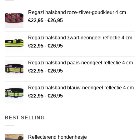
Regazi halsband roze-zilver-goudkleur 4 cm
Prijsklasse:
€
22,95
-
€
26,95
€22,95
tot
Regazi halsband zwart-neongeel reflectie 4 cm
€26,95
Prijsklasse:
€
22,95
-
€
26,95
€22,95
tot
Regazi halsband paars-neongeel reflectie 4 cm
€26,95
Prijsklasse:
€
22,95
-
€
26,95
€22,95
tot
Regazi halsband blauw-neongeel reflectie 4 cm
€26,95
Prijsklasse:
€
22,95
-
€
26,95
€22,95
tot
€26,95
BEST SELLING
Reflecterend hondenhesje