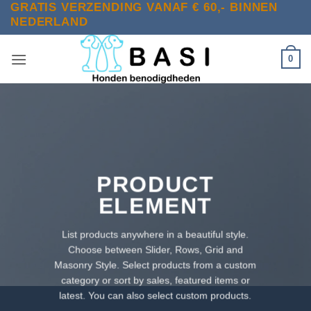
GRATIS VERZENDING VANAF € 60,- BINNEN
Ga
NEDERLAND
naar
inhoud
0
PRODUCT
ELEMENT
List products anywhere in a beautiful style.
Choose between Slider, Rows, Grid and
Masonry Style. Select products from a custom
category or sort by sales, featured items or
latest. You can also select custom products.