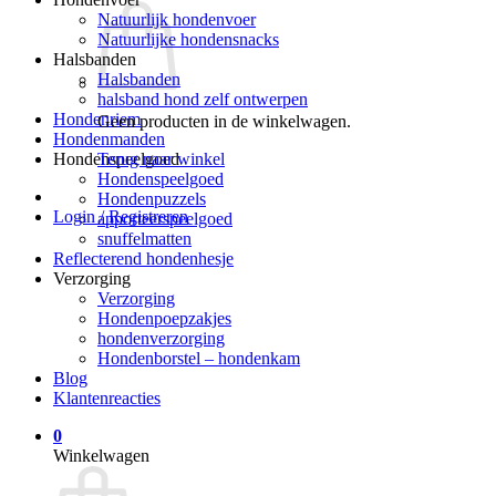
Natuurlijk hondenvoer
Natuurlijke hondensnacks
Halsbanden
Halsbanden
halsband hond zelf ontwerpen
Hondenriem
Geen producten in de winkelwagen.
Hondenmanden
Terug naar winkel
Hondenspeelgoed
Hondenspeelgoed
Hondenpuzzels
Login / Registreren
apporteerspeelgoed
snuffelmatten
Reflecterend hondenhesje
Verzorging
Verzorging
Hondenpoepzakjes
hondenverzorging
Hondenborstel – hondenkam
Blog
Klantenreacties
0
Winkelwagen