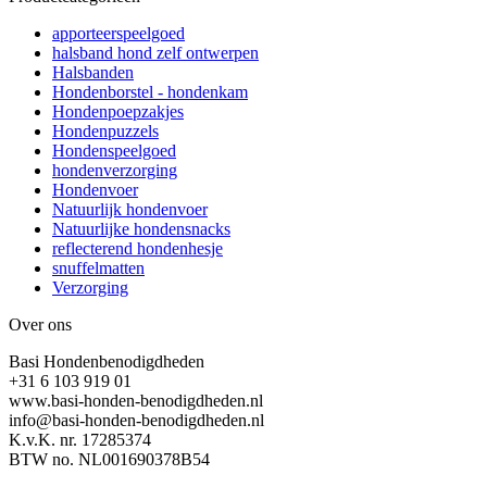
apporteerspeelgoed
halsband hond zelf ontwerpen
Halsbanden
Hondenborstel - hondenkam
Hondenpoepzakjes
Hondenpuzzels
Hondenspeelgoed
hondenverzorging
Hondenvoer
Natuurlijk hondenvoer
Natuurlijke hondensnacks
reflecterend hondenhesje
snuffelmatten
Verzorging
Over ons
Basi Hondenbenodigdheden
+31 6 103 919 01
www.basi-honden-benodigdheden.nl
info@basi-honden-benodigdheden.nl
K.v.K. nr. 17285374
BTW no. NL001690378B54