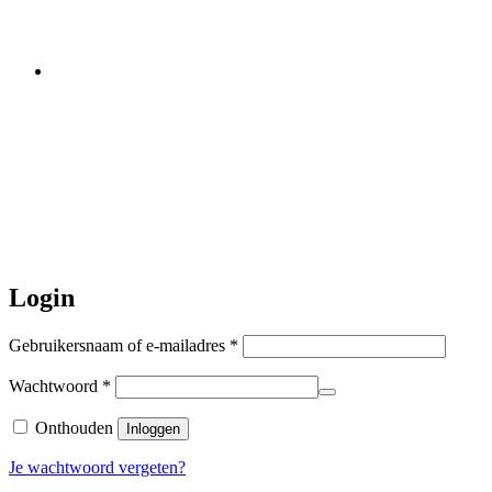
worden er geen halsbanden verstuurd
Let op:
Bestellingen worden t/m
zaterdag 20 juli
nog verstuurd.
Daarna gaat Basi even twee weken
dicht. Bestellen kan gewoon, echter
worden de bestellingen hierna,
per 5
augustus
a.s. weer verzonden.
Hartelijk dank voor uw geduld!
Login
Vereist
Gebruikersnaam of e-mailadres
*
Vereist
Wachtwoord
*
Onthouden
Inloggen
Je wachtwoord vergeten?