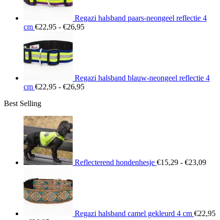
Regazi halsband paars-neongeel reflectie 4
Prijsklasse:
cm
€
22,95
-
€
26,95
€22,95
tot
€26,95
Regazi halsband blauw-neongeel reflectie 4
Prijsklasse:
cm
€
22,95
-
€
26,95
€22,95
Best Selling
tot
€26,95
Prij
€15
tot
€23
Reflecterend hondenhesje
€
15,29
-
€
23,09
Regazi halsband camel gekleurd 4 cm
€
22,95