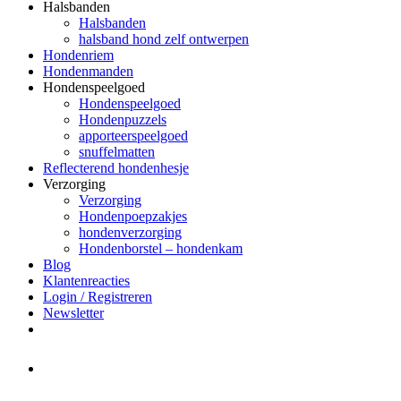
Halsbanden
Halsbanden
halsband hond zelf ontwerpen
Hondenriem
Hondenmanden
Hondenspeelgoed
Hondenspeelgoed
Hondenpuzzels
apporteerspeelgoed
snuffelmatten
Reflecterend hondenhesje
Verzorging
Verzorging
Hondenpoepzakjes
hondenverzorging
Hondenborstel – hondenkam
Blog
Klantenreacties
Login / Registreren
Newsletter
Het merk Regazi is even met
minivakantie, van 10 t/m 13 juni