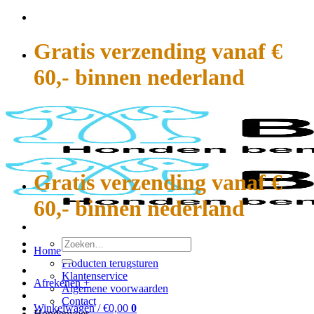
Ga
naar
inhoud
Gratis verzending vanaf €
60,- binnen nederland
Gratis verzending vanaf €
60,- binnen nederland
Zoeken
Home
naar:
Producten terugsturen
Klantenservice
Afrekenen
+
Algemene voorwaarden
Contact
Winkelwagen /
€
0,00
0
Hondenvoer