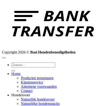
T
Copyright 2026 ©
Basi Hondenbenodigdheden
Zoeken
naar:
Home
Producten terugsturen
Klantenservice
Algemene voorwaarden
Contact
Hondenvoer
Natuurlijk hondenvoer
Natuurlijke hondensnacks