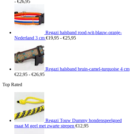
Prijsklasse:
-
€
26,95
€22,95
tot
€26,95
Regazi halsband rood-wit-blauw-oranje-
Prijsklasse:
Nederland 3 cm
€
19,95
-
€
25,95
€19,95
tot
€25,95
Regazi halsband bruin-camel-turquoise 4 cm
Prijsklasse:
€
22,95
-
€
26,95
€22,95
Top Rated
tot
€26,95
Regazi Touw Dummy hondenspeelgoed
maat M geel met zwarte strepen
€
12,95