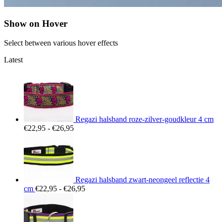
Show on Hover
Select between various hover effects
Latest
Regazi halsband roze-zilver-goudkleur 4 cm
Prijsklasse:
€
22,95
-
€
26,95
€22,95
tot
€26,95
Regazi halsband zwart-neongeel reflectie 4
Prijsklasse:
cm
€
22,95
-
€
26,95
€22,95
tot
€26,95