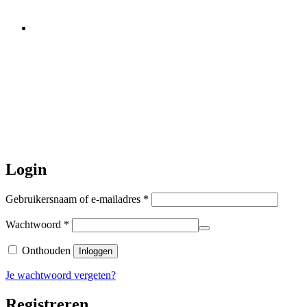
Let op:
Bestellingen worden t/m
zaterdag 20 juli
nog verstuurd.
Daarna gaat Basi even twee weken
dicht. Bestellen kan gewoon, echter
worden de bestellingen hierna,
per 5
augustus
a.s. weer verzonden.
Hartelijk dank voor uw geduld!
Login
Vereist
Gebruikersnaam of e-mailadres
*
Vereist
Wachtwoord
*
Onthouden
Inloggen
Je wachtwoord vergeten?
Registreren