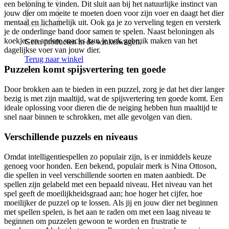
een beloning te vinden. Dit sluit aan bij het natuurlijke instinct van
jouw dier om moeite te moeten doen voor zijn voer en daagt het dier
mentaal en lichamelijk uit. Ook ga je zo verveling tegen en versterk
je de onderlinge band door samen te spelen. Naast beloningen als
koekjes en andere snacks kun je ook gebruik maken van het
Geen producten in de winkelwagen.
dagelijkse voer van jouw dier.
Terug naar winkel
Puzzelen komt spijsvertering ten goede
Door brokken aan te bieden in een puzzel, zorg je dat het dier langer
bezig is met zijn maaltijd, wat de spijsvertering ten goede komt. Een
ideale oplossing voor dieren die de neiging hebben hun maaltijd te
snel naar binnen te schrokken, met alle gevolgen van dien.
Verschillende puzzels en niveaus
Omdat intelligentiespellen zo populair zijn, is er inmiddels keuze
genoeg voor honden. Een bekend, populair merk is Nina Ottoson,
die spellen in veel verschillende soorten en maten aanbiedt. De
spellen zijn gelabeld met een bepaald niveau. Het niveau van het
spel geeft de moeilijkheidsgraad aan; hoe hoger het cijfer, hoe
moeilijker de puzzel op te lossen. Als jij en jouw dier net beginnen
met spellen spelen, is het aan te raden om met een laag niveau te
beginnen om puzzelen gewoon te worden en frustratie te