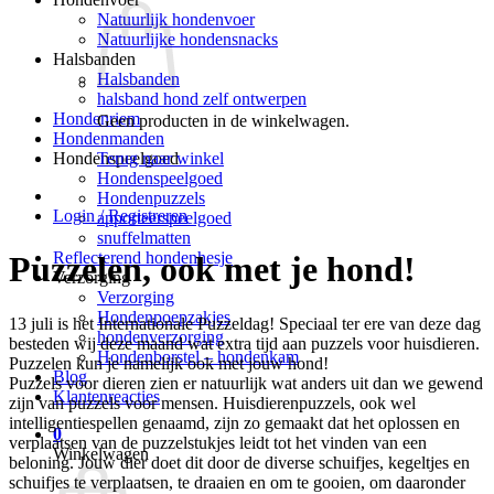
Natuurlijk hondenvoer
Natuurlijke hondensnacks
Halsbanden
Halsbanden
halsband hond zelf ontwerpen
Hondenriem
Geen producten in de winkelwagen.
Hondenmanden
Terug naar winkel
Hondenspeelgoed
Hondenspeelgoed
Hondenpuzzels
Login / Registreren
apporteerspeelgoed
snuffelmatten
Reflecterend hondenhesje
Puzzelen, ook met je hond!
Verzorging
Verzorging
Hondenpoepzakjes
13 juli is het Internationale Puzzeldag! Speciaal ter ere van deze dag
hondenverzorging
besteden wij deze maand wat extra tijd aan puzzels voor huisdieren.
Hondenborstel – hondenkam
Puzzelen kun je namelijk ook met jouw hond!
Blog
Puzzels voor dieren zien er natuurlijk wat anders uit dan we gewend
Klantenreacties
zijn van puzzels voor mensen. Huisdierenpuzzels, ook wel
intelligentiespellen genaamd, zijn zo gemaakt dat het oplossen en
0
verplaatsen van de puzzelstukjes leidt tot het vinden van een
Winkelwagen
beloning. Jouw dier doet dit door de diverse schuifjes, kegeltjes en
schuifjes te verplaatsen, te draaien en om te gooien, om daaronder