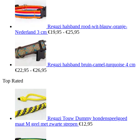
tot
€26,95
Regazi halsband rood-wit-blauw-oranje-
Prijsklasse:
Nederland 3 cm
€
19,95
-
€
25,95
€19,95
tot
€25,95
Regazi halsband bruin-camel-turquoise 4 cm
Prijsklasse:
€
22,95
-
€
26,95
€22,95
Top Rated
tot
€26,95
Regazi Touw Dummy hondenspeelgoed
maat M geel met zwarte strepen
€
12,95