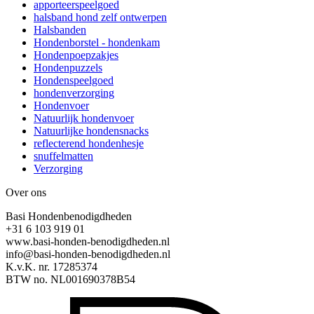
apporteerspeelgoed
halsband hond zelf ontwerpen
Halsbanden
Hondenborstel - hondenkam
Hondenpoepzakjes
Hondenpuzzels
Hondenspeelgoed
hondenverzorging
Hondenvoer
Natuurlijk hondenvoer
Natuurlijke hondensnacks
reflecterend hondenhesje
snuffelmatten
Verzorging
Over ons
Basi Hondenbenodigdheden
+31 6 103 919 01
www.basi-honden-benodigdheden.nl
info@basi-honden-benodigdheden.nl
K.v.K. nr. 17285374
BTW no. NL001690378B54
I