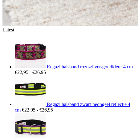
Latest
Regazi halsband roze-zilver-goudkleur 4 cm
Prijsklasse:
€
22,95
-
€
26,95
€22,95
tot
€26,95
Regazi halsband zwart-neongeel reflectie 4
Prijsklasse:
cm
€
22,95
-
€
26,95
€22,95
tot
€26,95