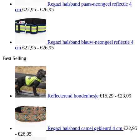
Regazi halsband paars-neongeel reflectie 4
Prijsklasse:
cm
€
22,95
-
€
26,95
€22,95
tot
€26,95
Regazi halsband blauw-neongeel reflectie 4
Prijsklasse:
cm
€
22,95
-
€
26,95
€22,95
Best Selling
tot
€26,95
Prij
€15
tot
€23
Reflecterend hondenhesje
€
15,29
-
€
23,09
Regazi halsband camel gekleurd 4 cm
€
22,95
Prijsklasse:
-
€
26,95
€22,95