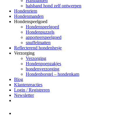
Halsbanden
halsband hond zelf ontwerpen
Hondenriem
Hondenmanden
Hondenspeelgoed
Hondenspeelgoed
Hondenpuzzels
apporteerspeelgoed
snuffelmatten
Reflecterend hondenhesje
Verzorging
Verzorging
Hondenpoepzakjes
hondenverzorging
Hondenborstel – hondenkam
Blog
Klantenreacties
Login / Registreren
Newsletter
Het merk Regazi is even met
minivakantie, van 10 t/m 13 juni
worden er geen halsbanden verstuurd