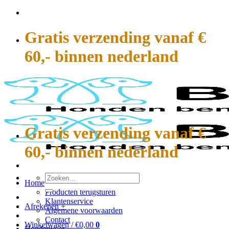
Ga
naar
inhoud
Gratis verzending vanaf €
60,- binnen nederland
Gratis verzending vanaf €
60,- binnen nederland
Zoeken
Home
naar:
Producten terugsturen
Klantenservice
Afrekenen
+
Algemene voorwaarden
Contact
Winkelwagen /
€
0,00
0
Hondenvoer