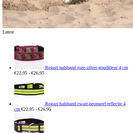
Latest
Regazi halsband roze-zilver-goudkleur 4 cm
Prijsklasse:
€
22,95
-
€
26,95
€22,95
tot
€26,95
Regazi halsband zwart-neongeel reflectie 4
Prijsklasse:
cm
€
22,95
-
€
26,95
€22,95
tot
€26,95