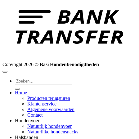
T
Copyright 2026 ©
Basi Hondenbenodigdheden
Zoeken
naar:
Home
Producten terugsturen
Klantenservice
Algemene voorwaarden
Contact
Hondenvoer
Natuurlijk hondenvoer
Natuurlijke hondensnacks
Halsbanden