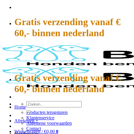
Ga
naar
inhoud
Gratis verzending vanaf €
60,- binnen nederland
Gratis verzending vanaf €
60,- binnen nederland
Zoeken
Home
naar:
Producten terugsturen
Klantenservice
Afrekenen
+
Algemene voorwaarden
Contact
Winkelwagen /
€
0,00
0
Hondenvoer