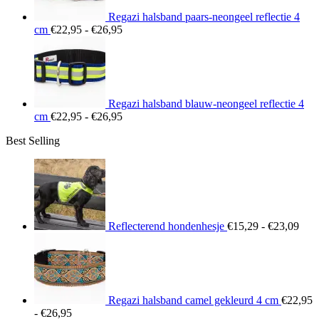
Regazi halsband paars-neongeel reflectie 4
Prijsklasse:
cm
€
22,95
-
€
26,95
€22,95
tot
€26,95
Regazi halsband blauw-neongeel reflectie 4
Prijsklasse:
cm
€
22,95
-
€
26,95
€22,95
Best Selling
tot
€26,95
Prij
€15
tot
€23
Reflecterend hondenhesje
€
15,29
-
€
23,09
Regazi halsband camel gekleurd 4 cm
€
22,95
Prijsklasse:
-
€
26,95