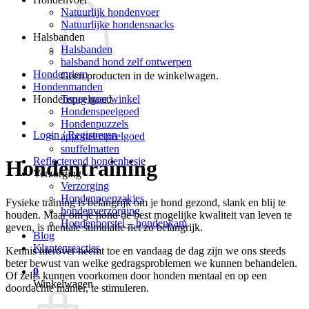
Natuurlijk hondenvoer
Natuurlijke hondensnacks
Halsbanden
Halsbanden
halsband hond zelf ontwerpen
Hondenriem
Geen producten in de winkelwagen.
Hondenmanden
Terug naar winkel
Hondenspeelgoed
Hondenspeelgoed
Hondenpuzzels
Login / Registreren
apporteerspeelgoed
snuffelmatten
Reflecterend hondenhesje
Hondentraining
Verzorging
Verzorging
Hondenpoepzakjes
Fysieke training is belangrijk om je hond gezond, slank en blij te
hondenverzorging
houden. Maar om je hond de best mogelijke kwaliteit van leven te
Hondenborstel – hondenkam
geven, is mentale stimulatie net zo belangrijk.
Blog
Klantenreacties
Kennis hierover neemt toe en vandaag de dag zijn we ons steeds
beter bewust van welke gedragsproblemen we kunnen behandelen.
0
Of zelfs kunnen voorkomen door honden mentaal en op een
Winkelwagen
doordachte manier, te stimuleren.