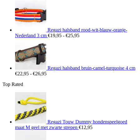
€22,95
tot
€26,95
Regazi halsband rood-wit-blauw-oranje-
Prijsklasse:
Nederland 3 cm
€
19,95
-
€
25,95
€19,95
tot
€25,95
Regazi halsband bruin-camel-turquoise 4 cm
Prijsklasse:
€
22,95
-
€
26,95
€22,95
Top Rated
tot
€26,95
Regazi Touw Dummy hondenspeelgoed
maat M geel met zwarte strepen
€
12,95