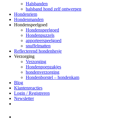
Halsbanden
halsband hond zelf ontwerpen
Hondenriem
Hondenmanden
Hondenspeelgoed
Hondenspeelgoed
Hondenpuzzels
apporteerspeelgoed
snuffelmatten
Reflecterend hondenhesje
Verzorging
Verzorging
Hondenpoepzakjes
hondenverzorging
Hondenborstel – hondenkam
Blog
Klantenreacties
Login / Registreren
Newsletter
Het merk Regazi is even met
minivakantie, van 10 t/m 13 juni