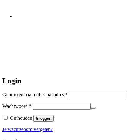
worden er geen halsbanden verstuurd
Let op:
Bestellingen worden t/m
zaterdag 20 juli
nog verstuurd.
Daarna gaat Basi even twee weken
dicht. Bestellen kan gewoon, echter
worden de bestellingen hierna,
per 5
augustus
a.s. weer verzonden.
Hartelijk dank voor uw geduld!
Login
Vereist
Gebruikersnaam of e-mailadres
*
Vereist
Wachtwoord
*
Onthouden
Inloggen
Je wachtwoord vergeten?