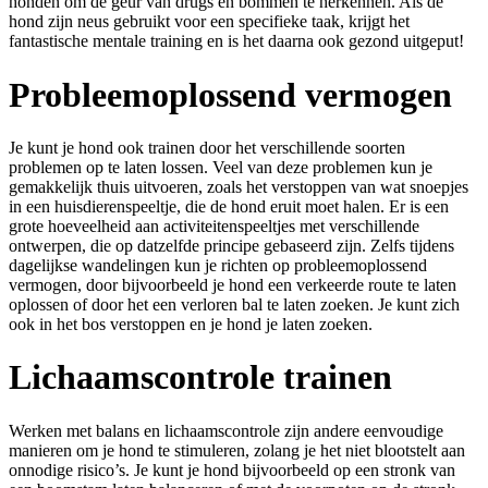
honden om de geur van drugs en bommen te herkennen. Als de
hond zijn neus gebruikt voor een specifieke taak, krijgt het
fantastische mentale training en is het daarna ook gezond uitgeput!
Probleemoplossend vermogen
Je kunt je hond ook trainen door het verschillende soorten
problemen op te laten lossen. Veel van deze problemen kun je
gemakkelijk thuis uitvoeren, zoals het verstoppen van wat snoepjes
in een huisdierenspeeltje, die de hond eruit moet halen. Er is een
grote hoeveelheid aan activiteitenspeeltjes met verschillende
ontwerpen, die op datzelfde principe gebaseerd zijn. Zelfs tijdens
dagelijkse wandelingen kun je richten op probleemoplossend
vermogen, door bijvoorbeeld je hond een verkeerde route te laten
oplossen of door het een verloren bal te laten zoeken. Je kunt zich
ook in het bos verstoppen en je hond je laten zoeken.
Lichaamscontrole trainen
Werken met balans en lichaamscontrole zijn andere eenvoudige
manieren om je hond te stimuleren, zolang je het niet blootstelt aan
onnodige risico’s. Je kunt je hond bijvoorbeeld op een stronk van