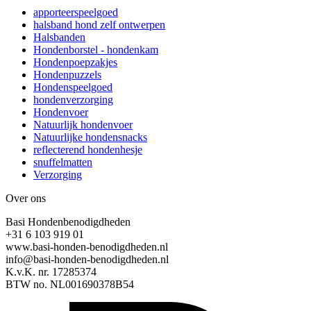
apporteerspeelgoed
halsband hond zelf ontwerpen
Halsbanden
Hondenborstel - hondenkam
Hondenpoepzakjes
Hondenpuzzels
Hondenspeelgoed
hondenverzorging
Hondenvoer
Natuurlijk hondenvoer
Natuurlijke hondensnacks
reflecterend hondenhesje
snuffelmatten
Verzorging
Over ons
Basi Hondenbenodigdheden
+31 6 103 919 01
www.basi-honden-benodigdheden.nl
info@basi-honden-benodigdheden.nl
K.v.K. nr. 17285374
BTW no. NL001690378B54
I