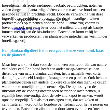
Ingrediënten als zoete aardappel, baobab, peulvruchten, noten en
zaden zorgen in plantaardige diëten voor een actieve hond met een
gezonde eetlust en prachtige vacht. Door de verwerking van deze
ingrediënten, verhitting en persen, zijn de plantaardige eiwitten
Geen producten in de winkelwagen.
probleemloos op te nemen door de hond. Plantaardig voeren is
bovendien ook nog eens beter voor het milieu: u draagt als baasje
Terug naar winkel
immers niet bij aan de bio-industrie. Bovendien komt er bij het
verwerken en produceren van plantaardige ingrediënten veel minder
broeikasgasvrij.
Een plantaardig dieet is dus een goede keuze voor hond, baas
én de planeet!
Maar hoe werkt het dan voor de hond, een omnivoor die van nature
veel vlees eet? Een hond heeft een ander maag-darmstelsel dan
dieren die van nature plantaardig eten; het is namelijk veel korter
dan bij bijvoorbeeld konijnen, knaagdieren en paarden. Ook hebben
plantaardige cellen een andere, dikkere celwand dan dierlijke cellen,
waardoor ze moeilijker op te nemen zijn. De oplossing en de
uitkomst om de voedingsstoffen toch beter op te laten nemen, is
eigenlijk heel eenvoudig: door de celwand kapot te maken, wordt
opname mogelijk. Net als met ons eigen eten, dat we koken of
centrifugeren, wordt dit bij hondenvoer gedaan door het te persen en
te verhitten. Bovendien zijn honden door jaren evolutie en ‘met de