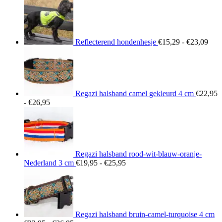
€15
tot
€23
Reflecterend hondenhesje
€
15,29
-
€
23,09
Regazi halsband camel gekleurd 4 cm
€
22,95
Prijsklasse:
-
€
26,95
€22,95
tot
€26,95
Regazi halsband rood-wit-blauw-oranje-
Prijsklasse:
Nederland 3 cm
€
19,95
-
€
25,95
€19,95
tot
€25,95
Regazi halsband bruin-camel-turquoise 4 cm