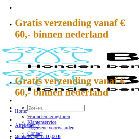
Ga
naar
inhoud
Gratis verzending vanaf €
60,- binnen nederland
Gratis verzending vanaf €
60,- binnen nederland
Zoeken
Home
naar:
Producten terugsturen
Klantenservice
Afrekenen
+
Algemene voorwaarden
Contact
Winkelwagen /
€
0,00
0
Hondenvoer