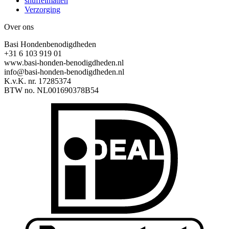
snuffelmatten
Verzorging
Over ons
Basi Hondenbenodigdheden
+31 6 103 919 01
www.basi-honden-benodigdheden.nl
info@basi-honden-benodigdheden.nl
K.v.K. nr. 17285374
BTW no. NL001690378B54
I
B