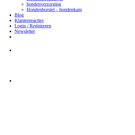
hondenverzorging
Hondenborstel – hondenkam
Blog
Klantenreacties
Login / Registreren
Newsletter
Het merk Regazi is even met
minivakantie, van 10 t/m 13 juni
worden er geen halsbanden verstuurd
Let op:
Bestellingen worden t/m
zaterdag 20 juli
nog verstuurd.
Daarna gaat Basi even twee weken
dicht. Bestellen kan gewoon, echter
worden de bestellingen hierna,
per 5
augustus
a.s. weer verzonden.
Hartelijk dank voor uw geduld!