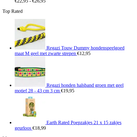
Prijsklasse:
€
22,95
-
€
26,95
€22,95
Top Rated
tot
€26,95
Regazi Touw Dummy hondenspeelgoed
maat M geel met zwarte strepen
€
12,95
Regazi honden halsband groen met geel
motief 28 - 43 cm 3 cm
€
19,95
Earth Rated Poepzakjes 21 x 15 zakjes
geurloos
€
18,99