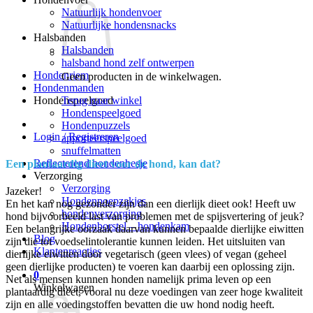
Natuurlijk hondenvoer
Natuurlijke hondensnacks
Halsbanden
Halsbanden
halsband hond zelf ontwerpen
Hondenriem
Geen producten in de winkelwagen.
Hondenmanden
Terug naar winkel
Hondenspeelgoed
Hondenspeelgoed
Hondenpuzzels
Login / Registreren
apporteerspeelgoed
snuffelmatten
Reflecterend hondenhesje
Een plantaardig dieet voor de hond, kan dat?
Verzorging
Verzorging
Jazeker!
Hondenpoepzakjes
En het kan nog gezonder zijn dan een dierlijk dieet ook! Heeft uw
hondenverzorging
hond bijvoorbeeld last van problemen met de spijsvertering of jeuk?
Hondenborstel – hondenkam
Een belangrijke oorzaak daarvan kunnen bepaalde dierlijke eiwitten
Blog
zijn die tot voedselintolerantie kunnen leiden. Het uitsluiten van
Klantenreacties
dierlijke eiwitten door vegetarisch (geen vlees) of vegan (geheel
geen dierlijke producten) te voeren kan daarbij een oplossing zijn.
0
Net als mensen kunnen honden namelijk prima leven op een
Winkelwagen
plantaardig dieet, vooral nu deze voedingen van zeer hoge kwaliteit
zijn en alle voedingstoffen bevatten die uw hond nodig heeft.