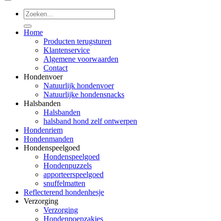
Zoeken
naar:
Home
Producten terugsturen
Klantenservice
Algemene voorwaarden
Contact
Hondenvoer
Natuurlijk hondenvoer
Natuurlijke hondensnacks
Halsbanden
Halsbanden
halsband hond zelf ontwerpen
Hondenriem
Hondenmanden
Hondenspeelgoed
Hondenspeelgoed
Hondenpuzzels
apporteerspeelgoed
snuffelmatten
Reflecterend hondenhesje
Verzorging
Verzorging
Hondenpoepzakjes