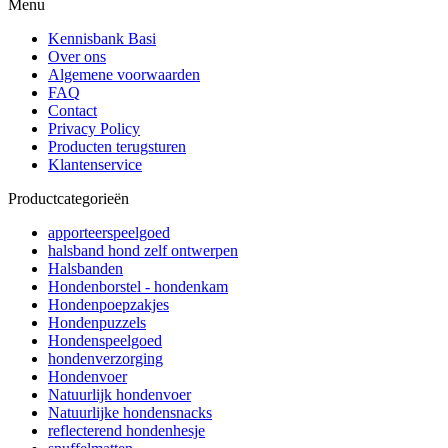
Menu
Kennisbank Basi
Over ons
Algemene voorwaarden
FAQ
Contact
Privacy Policy
Producten terugsturen
Klantenservice
Productcategorieën
apporteerspeelgoed
halsband hond zelf ontwerpen
Halsbanden
Hondenborstel - hondenkam
Hondenpoepzakjes
Hondenpuzzels
Hondenspeelgoed
hondenverzorging
Hondenvoer
Natuurlijk hondenvoer
Natuurlijke hondensnacks
reflecterend hondenhesje