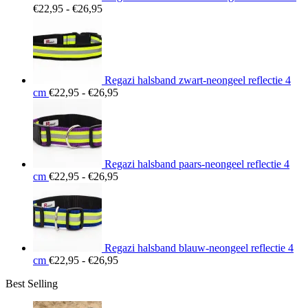
Prijsklasse:
€
22,95
-
€
26,95
€22,95
tot
€26,95
Regazi halsband zwart-neongeel reflectie 4
Prijsklasse:
cm
€
22,95
-
€
26,95
€22,95
tot
€26,95
Regazi halsband paars-neongeel reflectie 4
Prijsklasse:
cm
€
22,95
-
€
26,95
€22,95
tot
€26,95
Regazi halsband blauw-neongeel reflectie 4
Prijsklasse:
cm
€
22,95
-
€
26,95
€22,95
Best Selling
tot
€26,95
Prij