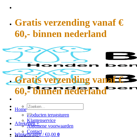
Ga
naar
inhoud
Gratis verzending vanaf €
60,- binnen nederland
Gratis verzending vanaf €
60,- binnen nederland
Zoeken
Home
naar:
Producten terugsturen
Klantenservice
Afrekenen
+
Algemene voorwaarden
Contact
Winkelwagen /
€
0,00
0
Hondenvoer