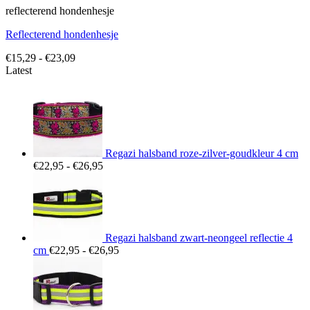
reflecterend hondenhesje
Reflecterend hondenhesje
Prijsklasse:
€
15,29
-
€
23,09
€15,29
Latest
tot
€23,09
Regazi halsband roze-zilver-goudkleur 4 cm
Prijsklasse:
€
22,95
-
€
26,95
€22,95
tot
€26,95
Regazi halsband zwart-neongeel reflectie 4
Prijsklasse:
cm
€
22,95
-
€
26,95
€22,95
tot
€26,95