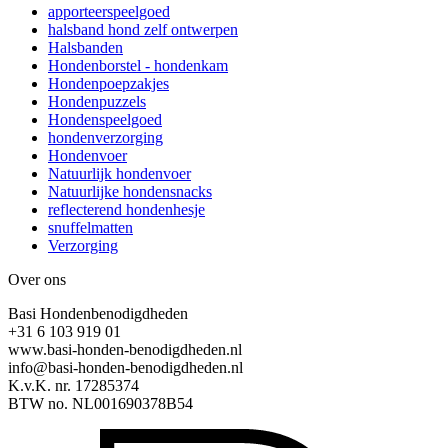
apporteerspeelgoed
halsband hond zelf ontwerpen
Halsbanden
Hondenborstel - hondenkam
Hondenpoepzakjes
Hondenpuzzels
Hondenspeelgoed
hondenverzorging
Hondenvoer
Natuurlijk hondenvoer
Natuurlijke hondensnacks
reflecterend hondenhesje
snuffelmatten
Verzorging
Over ons
Basi Hondenbenodigdheden
+31 6 103 919 01
www.basi-honden-benodigdheden.nl
info@basi-honden-benodigdheden.nl
K.v.K. nr. 17285374
BTW no. NL001690378B54
I