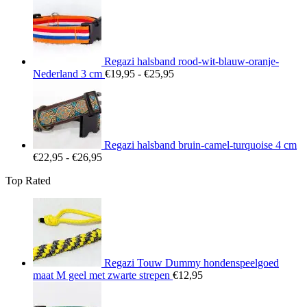
€22,95
tot
€26,95
Regazi halsband rood-wit-blauw-oranje-
Prijsklasse:
Nederland 3 cm
€
19,95
-
€
25,95
€19,95
tot
€25,95
Regazi halsband bruin-camel-turquoise 4 cm
Prijsklasse:
€
22,95
-
€
26,95
€22,95
Top Rated
tot
€26,95
Regazi Touw Dummy hondenspeelgoed
maat M geel met zwarte strepen
€
12,95