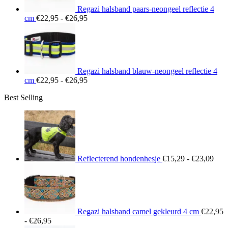
Regazi halsband paars-neongeel reflectie 4
Prijsklasse:
cm
€
22,95
-
€
26,95
€22,95
tot
€26,95
Regazi halsband blauw-neongeel reflectie 4
Prijsklasse:
cm
€
22,95
-
€
26,95
€22,95
Best Selling
tot
€26,95
Prij
€15
tot
€23
Reflecterend hondenhesje
€
15,29
-
€
23,09
Regazi halsband camel gekleurd 4 cm
€
22,95
Prijsklasse:
-
€
26,95