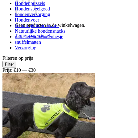
Hondenpuzzels
Hondenspeelgoed
hondenverzorging
Hondenvoer
Geen producten in de winkelwagen.
Natuurlijk hondenvoer
Natuurlijke hondensnacks
Terug naar winkel
reflecterend hondenhesje
snuffelmatten
Verzorging
Filteren op prijs
Min.
Max.
Filter
prijs
prijs
Prijs:
€10
—
€30