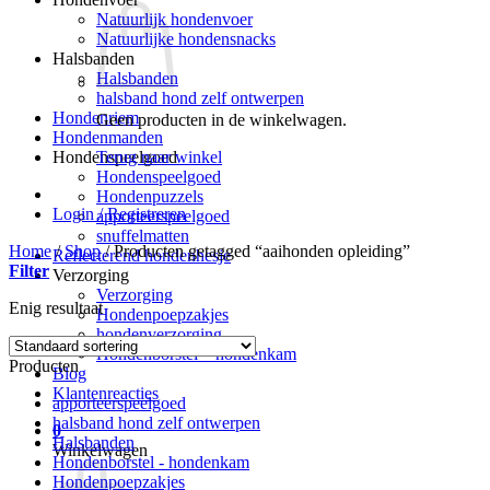
Natuurlijk hondenvoer
Natuurlijke hondensnacks
Halsbanden
Halsbanden
halsband hond zelf ontwerpen
Hondenriem
Geen producten in de winkelwagen.
Hondenmanden
Terug naar winkel
Hondenspeelgoed
Hondenspeelgoed
Hondenpuzzels
Login / Registreren
apporteerspeelgoed
snuffelmatten
Home
/
Shop
/
Producten getagged “aaihonden opleiding”
Reflecterend hondenhesje
Filter
Verzorging
Verzorging
Enig resultaat
Hondenpoepzakjes
hondenverzorging
Hondenborstel – hondenkam
Producten
Blog
Klantenreacties
apporteerspeelgoed
halsband hond zelf ontwerpen
0
Halsbanden
Winkelwagen
Hondenborstel - hondenkam
Hondenpoepzakjes