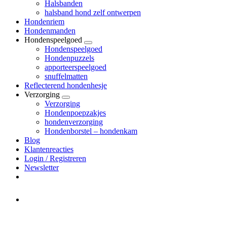
Halsbanden
halsband hond zelf ontwerpen
Hondenriem
Hondenmanden
Hondenspeelgoed
Hondenspeelgoed
Hondenpuzzels
apporteerspeelgoed
snuffelmatten
Reflecterend hondenhesje
Verzorging
Verzorging
Hondenpoepzakjes
hondenverzorging
Hondenborstel – hondenkam
Blog
Klantenreacties
Login / Registreren
Newsletter
Het merk Regazi is even met
minivakantie, van 10 t/m 13 juni
worden er geen halsbanden verstuurd