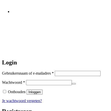
Let op:
Bestellingen worden t/m
zaterdag 20 juli
nog verstuurd.
Daarna gaat Basi even twee weken
dicht. Bestellen kan gewoon, echter
worden de bestellingen hierna,
per 5
augustus
a.s. weer verzonden.
Hartelijk dank voor uw geduld!
Login
Vereist
Gebruikersnaam of e-mailadres
*
Vereist
Wachtwoord
*
Onthouden
Inloggen
Je wachtwoord vergeten?