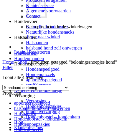
Producten terugsturen
Klantenservice
Algemene voorwaarden
Contact
Hondenvoer
Geen producten in de winkelwagen.
Natuurlijk hondenvoer
Natuurlijke hondensnacks
Terug naar winkel
Halsbanden
Halsbanden
halsband hond zelf ontwerpen
Login / Registreren
Hondenriem
Hondenmanden
Home
/
Shop
/
Producten getagged “beloningssnoepjes hond”
Hondenspeelgoed
Filter
Hondenspeelgoed
Hondenpuzzels
Toont alle 4 resultaten
apporteerspeelgoed
snuffelmatten
Reflecterend hondenhesje
Producten
Verzorging
Verzorging
apporteerspeelgoed
Hondenpoepzakjes
halsband hond zelf ontwerpen
hondenverzorging
Halsbanden
Hondenborstel – hondenkam
Hondenborstel - hondenkam
Blog
Hondenpoepzakjes
Klantenreacties
Hondenpuzzels