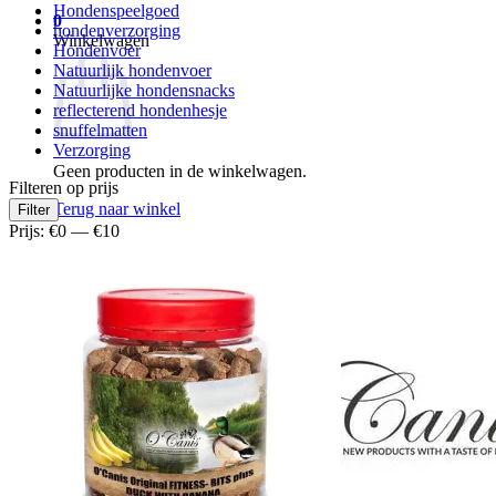
Hondenspeelgoed
0
hondenverzorging
Winkelwagen
Hondenvoer
Natuurlijk hondenvoer
Natuurlijke hondensnacks
reflecterend hondenhesje
snuffelmatten
Verzorging
Geen producten in de winkelwagen.
Filteren op prijs
Min.
Max.
Terug naar winkel
Filter
prijs
prijs
Prijs:
€0
—
€10