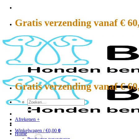
Ga
naar
inhoud
Gratis verzending vanaf € 60
Gratis verzending vanaf € 60
Zoeken
naar:
Afrekenen
+
Winkelwagen /
€
0,00
0
Home