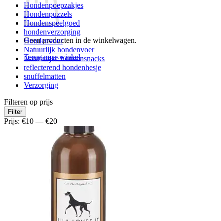
Hondenpoepzakjes
Hondenpuzzels
Hondenspeelgoed
hondenverzorging
Geen producten in de winkelwagen.
Hondenvoer
Natuurlijk hondenvoer
Terug naar winkel
Natuurlijke hondensnacks
reflecterend hondenhesje
snuffelmatten
Verzorging
Filteren op prijs
Min.
Max.
Filter
prijs
prijs
Prijs:
€10
—
€20