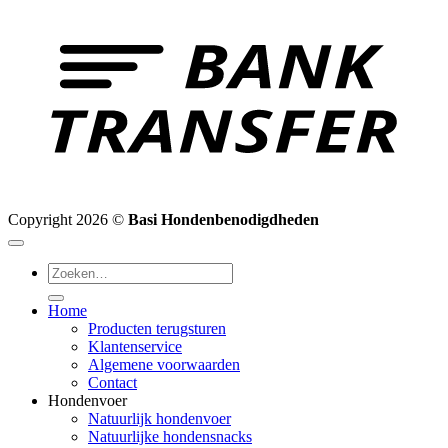
T
Copyright 2026 ©
Basi Hondenbenodigdheden
Zoeken
naar:
Home
Producten terugsturen
Klantenservice
Algemene voorwaarden
Contact
Hondenvoer
Natuurlijk hondenvoer
Natuurlijke hondensnacks