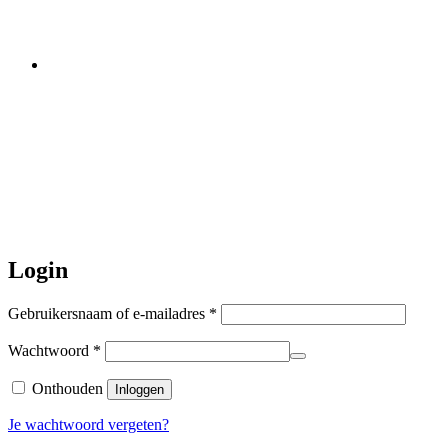
worden er geen halsbanden verstuurd
Let op:
Bestellingen worden t/m
zaterdag 20 juli
nog verstuurd.
Daarna gaat Basi even twee weken
dicht. Bestellen kan gewoon, echter
worden de bestellingen hierna,
per 5
augustus
a.s. weer verzonden.
Hartelijk dank voor uw geduld!
Login
Vereist
Gebruikersnaam of e-mailadres
*
Vereist
Wachtwoord
*
Onthouden
Inloggen
Je wachtwoord vergeten?