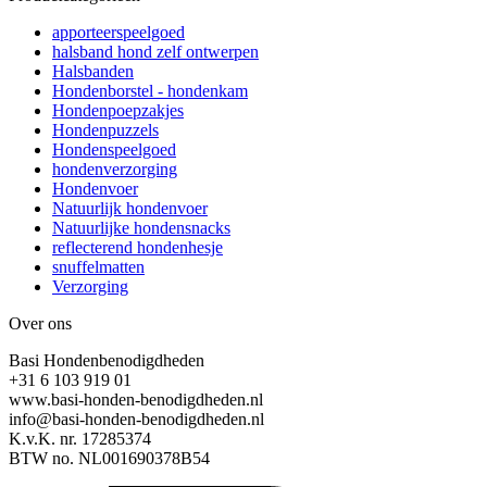
apporteerspeelgoed
halsband hond zelf ontwerpen
Halsbanden
Hondenborstel - hondenkam
Hondenpoepzakjes
Hondenpuzzels
Hondenspeelgoed
hondenverzorging
Hondenvoer
Natuurlijk hondenvoer
Natuurlijke hondensnacks
reflecterend hondenhesje
snuffelmatten
Verzorging
Over ons
Basi Hondenbenodigdheden
+31 6 103 919 01
www.basi-honden-benodigdheden.nl
info@basi-honden-benodigdheden.nl
K.v.K. nr. 17285374
BTW no. NL001690378B54