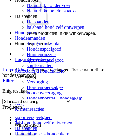
Natuurlijk hondenvoer
Natuurlijke hondensnacks
Halsbanden
Halsbanden
halsband hond zelf ontwerpen
Hondenriem
Geen producten in de winkelwagen.
Hondenmanden
Terug naar winkel
Hondenspeelgoed
Hondenspeelgoed
Hondenpuzzels
Login / Registreren
apporteerspeelgoed
snuffelmatten
Home
/
Shop
/
Producten getagged “beste natuurlijke
Reflecterend hondenhesje
hondenshampoo”
Verzorging
Filter
Verzorging
Hondenpoepzakjes
Enig resultaat
hondenverzorging
Hondenborstel – hondenkam
Blog
Producten
Klantenreacties
apporteerspeelgoed
0
halsband hond zelf ontwerpen
Winkelwagen
Halsbanden
Hondenborstel - hondenkam