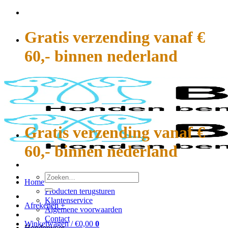
Ga
naar
inhoud
Gratis verzending vanaf €
60,- binnen nederland
Gratis verzending vanaf €
60,- binnen nederland
Zoeken
Home
naar:
Producten terugsturen
Klantenservice
Afrekenen
+
Algemene voorwaarden
Contact
Winkelwagen /
€
0,00
0
Hondenvoer