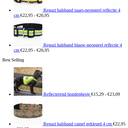
Regazi halsband paars-neongeel reflectie 4
Prijsklasse:
cm
€
22,95
-
€
26,95
€22,95
tot
€26,95
Regazi halsband blauw-neongeel reflectie 4
Prijsklasse:
cm
€
22,95
-
€
26,95
€22,95
Best Selling
tot
€26,95
Prij
€15
tot
€23
Reflecterend hondenhesje
€
15,29
-
€
23,09
Regazi halsband camel gekleurd 4 cm
€
22,95