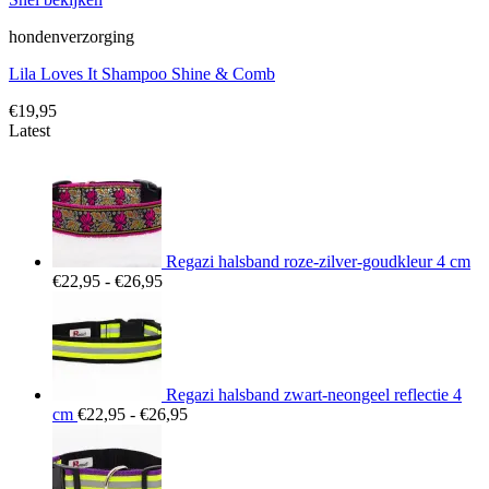
hondenverzorging
Lila Loves It Shampoo Shine & Comb
€
19,95
Latest
Regazi halsband roze-zilver-goudkleur 4 cm
Prijsklasse:
€
22,95
-
€
26,95
€22,95
tot
€26,95
Regazi halsband zwart-neongeel reflectie 4
Prijsklasse:
cm
€
22,95
-
€
26,95
€22,95
tot
€26,95