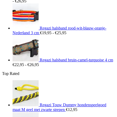
Prijsklasse:
-
€
26,95
€22,95
tot
€26,95
Regazi halsband rood-wit-blauw-oranje-
Prijsklasse:
Nederland 3 cm
€
19,95
-
€
25,95
€19,95
tot
€25,95
Regazi halsband bruin-camel-turquoise 4 cm
Prijsklasse:
€
22,95
-
€
26,95
€22,95
Top Rated
tot
€26,95
Regazi Touw Dummy hondenspeelgoed
maat M geel met zwarte strepen
€
12,95