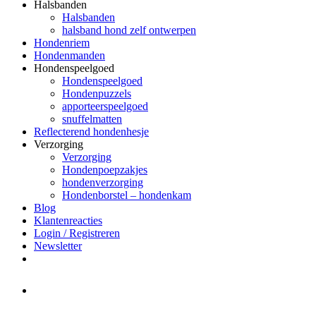
Halsbanden
Halsbanden
halsband hond zelf ontwerpen
Hondenriem
Hondenmanden
Hondenspeelgoed
Hondenspeelgoed
Hondenpuzzels
apporteerspeelgoed
snuffelmatten
Reflecterend hondenhesje
Verzorging
Verzorging
Hondenpoepzakjes
hondenverzorging
Hondenborstel – hondenkam
Blog
Klantenreacties
Login / Registreren
Newsletter
Het merk Regazi is even met
minivakantie, van 10 t/m 13 juni