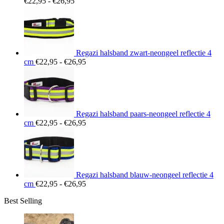
Prijsklasse:
€
22,95
-
€
26,95
€22,95
tot
€26,95
Regazi halsband zwart-neongeel reflectie 4
Prijsklasse:
cm
€
22,95
-
€
26,95
€22,95
tot
€26,95
Regazi halsband paars-neongeel reflectie 4
Prijsklasse:
cm
€
22,95
-
€
26,95
€22,95
tot
€26,95
Regazi halsband blauw-neongeel reflectie 4
Prijsklasse:
cm
€
22,95
-
€
26,95
€22,95
Best Selling
tot
€26,95
Prij