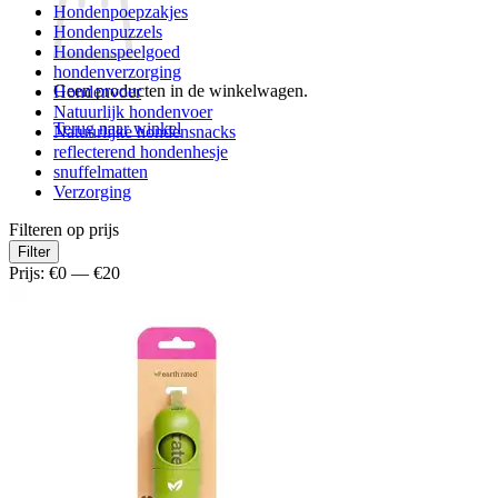
Hondenpoepzakjes
Hondenpuzzels
Hondenspeelgoed
hondenverzorging
Geen producten in de winkelwagen.
Hondenvoer
Natuurlijk hondenvoer
Terug naar winkel
Natuurlijke hondensnacks
reflecterend hondenhesje
snuffelmatten
Verzorging
Filteren op prijs
Min.
Max.
Filter
prijs
prijs
Prijs:
€0
—
€20