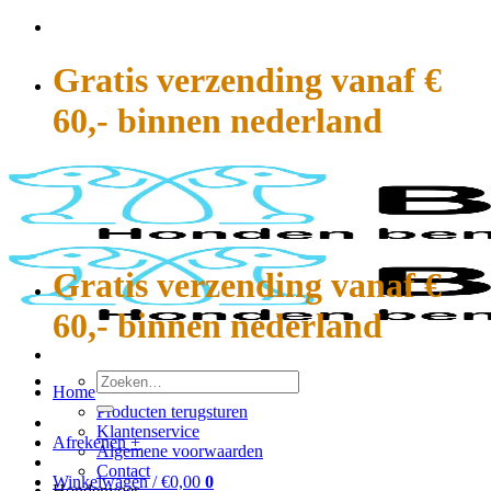
Ga
naar
inhoud
Gratis verzending vanaf €
60,- binnen nederland
Gratis verzending vanaf €
60,- binnen nederland
Zoeken
Home
naar:
Producten terugsturen
Klantenservice
Afrekenen
+
Algemene voorwaarden
Contact
Winkelwagen /
€
0,00
0
Hondenvoer