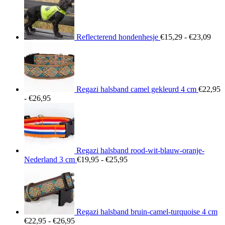
€15
tot
€23
Reflecterend hondenhesje
€
15,29
-
€
23,09
Regazi halsband camel gekleurd 4 cm
€
22,95
Prijsklasse:
-
€
26,95
€22,95
tot
€26,95
Regazi halsband rood-wit-blauw-oranje-
Prijsklasse:
Nederland 3 cm
€
19,95
-
€
25,95
€19,95
tot
€25,95
Regazi halsband bruin-camel-turquoise 4 cm
Prijsklasse:
€
22,95
-
€
26,95