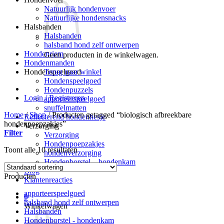
Natuurlijk hondenvoer
Natuurlijke hondensnacks
Halsbanden
Halsbanden
halsband hond zelf ontwerpen
Hondenriem
Geen producten in de winkelwagen.
Hondenmanden
Terug naar winkel
Hondenspeelgoed
Hondenspeelgoed
Hondenpuzzels
Login / Registreren
apporteerspeelgoed
snuffelmatten
Home
/
Shop
/
Producten getagged “biologisch afbreekbare
Reflecterend hondenhesje
hondenpoepzakjes”
Verzorging
Filter
Verzorging
Hondenpoepzakjes
Toont alle 10 resultaten
hondenverzorging
Hondenborstel – hondenkam
Blog
Producten
Klantenreacties
apporteerspeelgoed
0
halsband hond zelf ontwerpen
Winkelwagen
Halsbanden
Hondenborstel - hondenkam