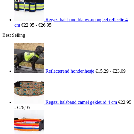
€26,95
Regazi halsband blauw-neongeel reflectie 4
Prijsklasse:
cm
€
22,95
-
€
26,95
€22,95
Best Selling
tot
€26,95
Prij
€15
tot
€23
Reflecterend hondenhesje
€
15,29
-
€
23,09
Regazi halsband camel gekleurd 4 cm
€
22,95
Prijsklasse:
-
€
26,95
€22,95
tot
€26,95