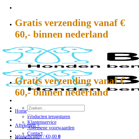
Ga
naar
inhoud
Gratis verzending vanaf €
60,- binnen nederland
Gratis verzending vanaf €
60,- binnen nederland
Zoeken
Home
naar:
Producten terugsturen
Klantenservice
Afrekenen
+
Algemene voorwaarden
Contact
Winkelwagen /
€
0,00
0
Hondenvoer