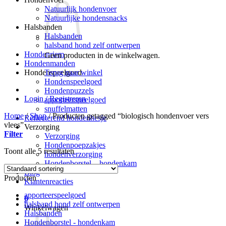
Natuurlijk hondenvoer
Natuurlijke hondensnacks
Halsbanden
Halsbanden
halsband hond zelf ontwerpen
Hondenriem
Geen producten in de winkelwagen.
Hondenmanden
Terug naar winkel
Hondenspeelgoed
Hondenspeelgoed
Hondenpuzzels
Login / Registreren
apporteerspeelgoed
snuffelmatten
Home
/
Shop
/
Producten getagged “biologisch hondenvoer vers
Reflecterend hondenhesje
vlees”
Verzorging
Filter
Verzorging
Hondenpoepzakjes
Toont alle 5 resultaten
hondenverzorging
Hondenborstel – hondenkam
Blog
Producten
Klantenreacties
apporteerspeelgoed
0
halsband hond zelf ontwerpen
Winkelwagen
Halsbanden
Hondenborstel - hondenkam