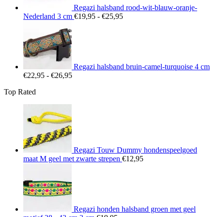
Regazi halsband rood-wit-blauw-oranje-
Prijsklasse:
Nederland 3 cm
€
19,95
-
€
25,95
€19,95
tot
€25,95
Regazi halsband bruin-camel-turquoise 4 cm
Prijsklasse:
€
22,95
-
€
26,95
€22,95
Top Rated
tot
€26,95
Regazi Touw Dummy hondenspeelgoed
maat M geel met zwarte strepen
€
12,95
Regazi honden halsband groen met geel