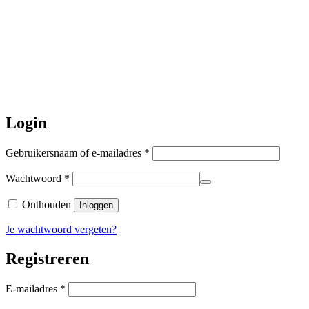
Daarna gaat Basi even twee weken
dicht. Bestellen kan gewoon, echter
worden de bestellingen hierna,
per 5
augustus
a.s. weer verzonden.
Hartelijk dank voor uw geduld!
Login
Vereist
Gebruikersnaam of e-mailadres
*
Vereist
Wachtwoord
*
Onthouden
Inloggen
Je wachtwoord vergeten?
Registreren
Vereist
E-mailadres
*