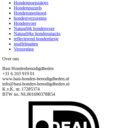
Hondenpoepzakjes
Hondenpuzzels
Hondenspeelgoed
hondenverzorging
Hondenvoer
Natuurlijk hondenvoer
Natuurlijke hondensnacks
reflecterend hondenhesje
snuffelmatten
Verzorging
Over ons
Basi Hondenbenodigdheden
+31 6 103 919 01
www.basi-honden-benodigdheden.nl
info@basi-honden-benodigdheden.nl
K.v.K. nr. 17285374
BTW no. NL001690378B54
I