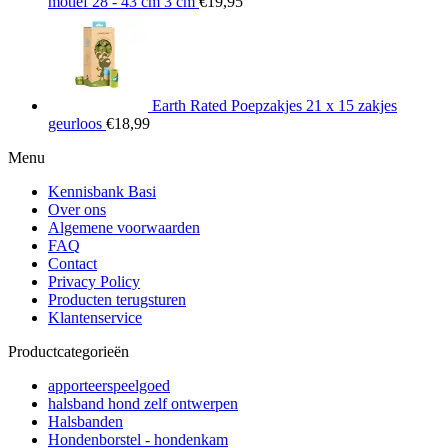
motief 28 - 43 cm 3 cm
€
19,95
Earth Rated Poepzakjes 21 x 15 zakjes
geurloos
€
18,99
Menu
Kennisbank Basi
Over ons
Algemene voorwaarden
FAQ
Contact
Privacy Policy
Producten terugsturen
Klantenservice
Productcategorieën
apporteerspeelgoed
halsband hond zelf ontwerpen
Halsbanden
Hondenborstel - hondenkam