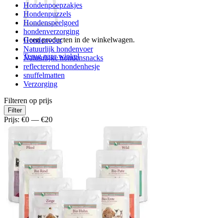
Hondenpoepzakjes
Hondenpuzzels
Hondenspeelgoed
hondenverzorging
Geen producten in de winkelwagen.
Hondenvoer
Natuurlijk hondenvoer
Terug naar winkel
Natuurlijke hondensnacks
reflecterend hondenhesje
snuffelmatten
Verzorging
Filteren op prijs
Min.
Max.
Filter
prijs
prijs
Prijs:
€0
—
€20