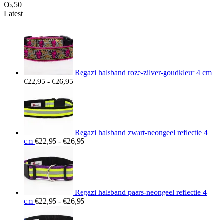
€
6,50
Latest
Regazi halsband roze-zilver-goudkleur 4 cm
Prijsklasse:
€
22,95
-
€
26,95
€22,95
tot
€26,95
Regazi halsband zwart-neongeel reflectie 4
Prijsklasse:
cm
€
22,95
-
€
26,95
€22,95
tot
€26,95
Regazi halsband paars-neongeel reflectie 4
Prijsklasse:
cm
€
22,95
-
€
26,95
€22,95
tot