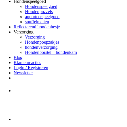
Hondenspeelgoed
Hondenspeelgoed
Hondenpuzzels
apporteerspeelgoed
snuffelmatten
Reflecterend hondenhesje
Verzorging
Verzorging
Hondenpoepzakjes
hondenverzorging
Hondenborstel – hondenkam
Blog
Klantenreacties
Login / Registreren
Newsletter
Het merk Regazi is even met
minivakantie, van 10 t/m 13 juni
worden er geen halsbanden verstuurd
Let op:
Bestellingen worden t/m
zaterdag 20 juli
nog verstuurd.