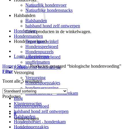
Natuurlijk hondenvoer
Natuurlijke hondensnacks
Halsbanden
Halsbanden
halsband hond zelf ontwerpen
Hondenriem
Geen producten in de winkelwagen.
Hondenmanden
Terug naar winkel
Hondenspeelgoed
Hondenspeelgoed
Hondenpuzzels
Login / Registreren
apporteerspeelgoed
snuffelmatten
Home
/
Shop
/
Producten getagged “biologische hondenvoeding”
Reflecterend hondenhesje
Filter
Verzorging
Verzorging
Toont alle 5 resultaten
Hondenpoepzakjes
hondenverzorging
Hondenborstel – hondenkam
Producten
Blog
Klantenreacties
apporteerspeelgoed
halsband hond zelf ontwerpen
0
Halsbanden
Winkelwagen
Hondenborstel - hondenkam
Hondenpoepzakjes