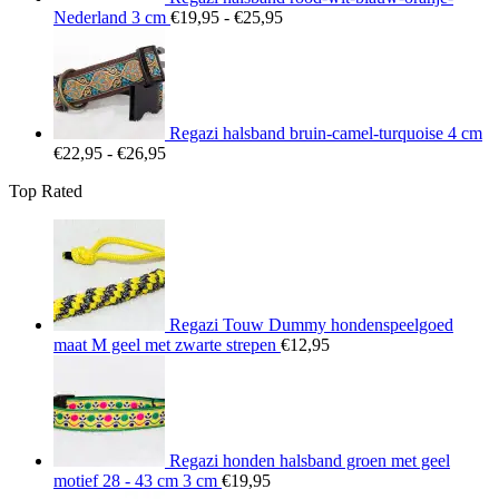
Prijsklasse:
Nederland 3 cm
€
19,95
-
€
25,95
€19,95
tot
€25,95
Regazi halsband bruin-camel-turquoise 4 cm
Prijsklasse:
€
22,95
-
€
26,95
€22,95
Top Rated
tot
€26,95
Regazi Touw Dummy hondenspeelgoed
maat M geel met zwarte strepen
€
12,95
Regazi honden halsband groen met geel
motief 28 - 43 cm 3 cm
€
19,95