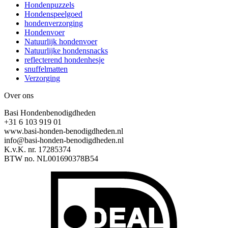
Hondenpuzzels
Hondenspeelgoed
hondenverzorging
Hondenvoer
Natuurlijk hondenvoer
Natuurlijke hondensnacks
reflecterend hondenhesje
snuffelmatten
Verzorging
Over ons
Basi Hondenbenodigdheden
+31 6 103 919 01
www.basi-honden-benodigdheden.nl
info@basi-honden-benodigdheden.nl
K.v.K. nr. 17285374
BTW no. NL001690378B54
I