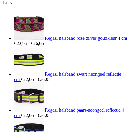
Latest
Regazi halsband roze-zilver-goudkleur 4 cm
Prijsklasse:
€
22,95
-
€
26,95
€22,95
tot
€26,95
Regazi halsband zwart-neongeel reflectie 4
Prijsklasse:
cm
€
22,95
-
€
26,95
€22,95
tot
€26,95
Regazi halsband paars-neongeel reflectie 4
Prijsklasse:
cm
€
22,95
-
€
26,95
€22,95
tot
€26,95