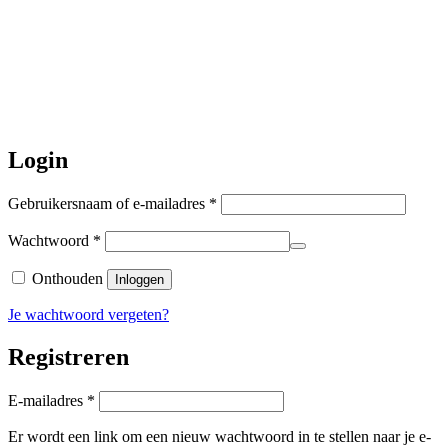
Daarna gaat Basi even twee weken
dicht. Bestellen kan gewoon, echter
worden de bestellingen hierna,
per 5
augustus
a.s. weer verzonden.
Hartelijk dank voor uw geduld!
Login
Vereist
Gebruikersnaam of e-mailadres
*
Vereist
Wachtwoord
*
Onthouden
Inloggen
Je wachtwoord vergeten?
Registreren
Vereist
E-mailadres
*
Er wordt een link om een nieuw wachtwoord in te stellen naar je e-