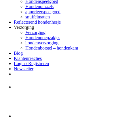
Hondenspeelgoed
Hondenpuzzels
apporteerspeelgoed
snuffelmatten
Reflecterend hondenhesje
Verzorging
Verzorging
Hondenpoepzakjes
hondenverzorging
Hondenborstel – hondenkam
Blog
Klantenreacties
Login / Registreren
Newsletter
Het merk Regazi is even met
minivakantie, van 10 t/m 13 juni
worden er geen halsbanden verstuurd
Let op:
Bestellingen worden t/m
zaterdag 20 juli
nog verstuurd.