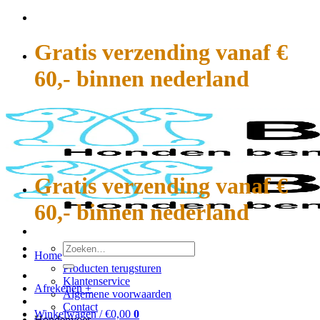
Ga
naar
inhoud
Gratis verzending vanaf €
60,- binnen nederland
Gratis verzending vanaf €
60,- binnen nederland
Zoeken
Home
naar:
Producten terugsturen
Klantenservice
Afrekenen
+
Algemene voorwaarden
Contact
Winkelwagen /
€
0,00
0
Hondenvoer