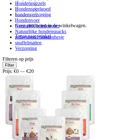
Hondenpuzzels
Hondenspeelgoed
hondenverzorging
Hondenvoer
Geen producten in de winkelwagen.
Natuurlijk hondenvoer
Natuurlijke hondensnacks
Terug naar winkel
reflecterend hondenhesje
snuffelmatten
Verzorging
Filteren op prijs
Min.
Max.
Filter
prijs
prijs
Prijs:
€0
—
€20