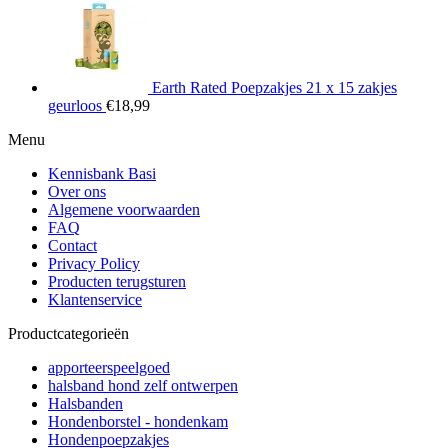
Earth Rated Poepzakjes 21 x 15 zakjes
geurloos
€
18,99
Menu
Kennisbank Basi
Over ons
Algemene voorwaarden
FAQ
Contact
Privacy Policy
Producten terugsturen
Klantenservice
Productcategorieën
apporteerspeelgoed
halsband hond zelf ontwerpen
Halsbanden
Hondenborstel - hondenkam
Hondenpoepzakjes