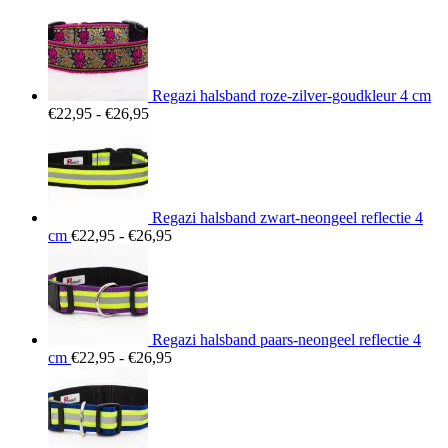
Regazi halsband roze-zilver-goudkleur 4 cm
Prijsklasse:
€
22,95
-
€
26,95
€22,95
tot
€26,95
Regazi halsband zwart-neongeel reflectie 4
Prijsklasse:
cm
€
22,95
-
€
26,95
€22,95
tot
€26,95
Regazi halsband paars-neongeel reflectie 4
Prijsklasse:
cm
€
22,95
-
€
26,95
€22,95
tot
€26,95