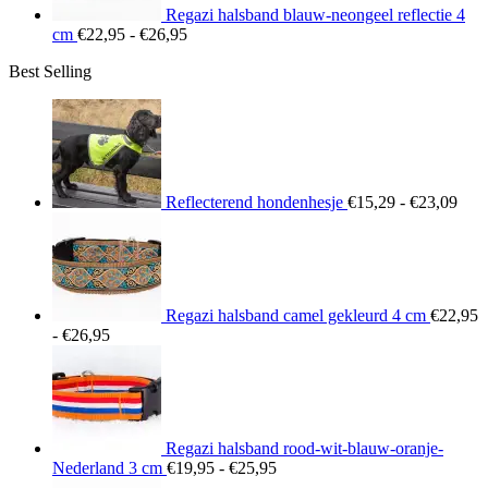
Regazi halsband blauw-neongeel reflectie 4
Prijsklasse:
cm
€
22,95
-
€
26,95
€22,95
Best Selling
tot
€26,95
Prij
€15
tot
€23
Reflecterend hondenhesje
€
15,29
-
€
23,09
Regazi halsband camel gekleurd 4 cm
€
22,95
Prijsklasse:
-
€
26,95
€22,95
tot
€26,95
Regazi halsband rood-wit-blauw-oranje-
Prijsklasse:
Nederland 3 cm
€
19,95
-
€
25,95
€19,95