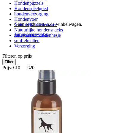
Hondenpuzzels
Hondenspeelgoed
hondenverzorging
Hondenvoer
Geen producten in de winkelwagen.
Natuurlijk hondenvoer
Natuurlijke hondensnacks
Terug naar winkel
reflecterend hondenhesje
snuffelmatten
Verzorging
Filteren op prijs
Min.
Max.
Filter
prijs
prijs
Prijs:
€10
—
€20