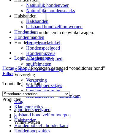
Natuurlijk hondenvoer
Natuurlijke hondensnacks
Halsbanden
Halsbanden
halsband hond zelf ontwerpen
Hondenriem
Geen producten in de winkelwagen.
Hondenmanden
Terug naar winkel
Hondenspeelgoed
Hondenspeelgoed
Hondenpuzzels
Login / Registreren
apporteerspeelgoed
snuffelmatten
Home
/
Shop
/
Producten getagged “conditioner hond”
Reflecterend hondenhesje
Filter
Verzorging
Verzorging
Toont alle 2 resultaten
Hondenpoepzakjes
hondenverzorging
Hondenborstel – hondenkam
Producten
Blog
Klantenreacties
apporteerspeelgoed
halsband hond zelf ontwerpen
0
Halsbanden
Winkelwagen
Hondenborstel - hondenkam
Hondenpoepzakjes