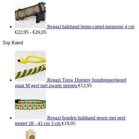
tot
€25,95
Regazi halsband bruin-camel-turquoise 4 cm
Prijsklasse:
€
22,95
-
€
26,95
€22,95
Top Rated
tot
€26,95
Regazi Touw Dummy hondenspeelgoed
maat M geel met zwarte strepen
€
12,95
Regazi honden halsband groen met geel
motief 28 - 43 cm 3 cm
€
19,95