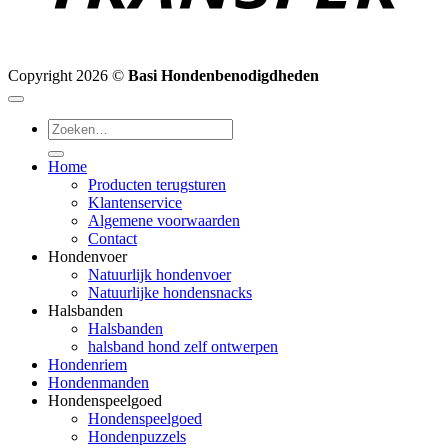
Copyright 2026 ©
Basi Hondenbenodigdheden
Zoeken
naar:
Home
Producten terugsturen
Klantenservice
Algemene voorwaarden
Contact
Hondenvoer
Natuurlijk hondenvoer
Natuurlijke hondensnacks
Halsbanden
Halsbanden
halsband hond zelf ontwerpen
Hondenriem
Hondenmanden
Hondenspeelgoed
Hondenspeelgoed
Hondenpuzzels