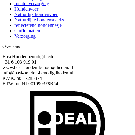
hondenverzorging
Hondenvoer
Natuurlijk hondenvoer
Natuurlijke hondensnacks
reflecterend hondenhesje
snuffelmatten
Verzorging
Over ons
Basi Hondenbenodigdheden
+31 6 103 919 01
www.basi-honden-benodigdheden.nl
info@basi-honden-benodigdheden.nl
K.v.K. nr. 17285374
BTW no. NL001690378B54
I