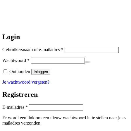
worden de bestellingen hierna,
per 5
augustus
a.s. weer verzonden.
Hartelijk dank voor uw geduld!
Login
Vereist
Gebruikersnaam of e-mailadres
*
Vereist
Wachtwoord
*
Onthouden
Inloggen
Je wachtwoord vergeten?
Registreren
Vereist
E-mailadres
*
Er wordt een link om een nieuw wachtwoord in te stellen naar je e-
mailadres verzonden.