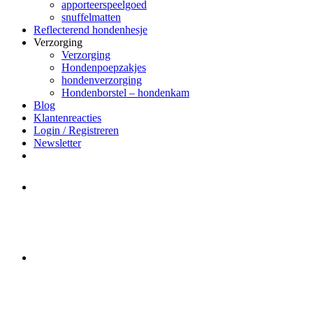
apporteerspeelgoed
snuffelmatten
Reflecterend hondenhesje
Verzorging
Verzorging
Hondenpoepzakjes
hondenverzorging
Hondenborstel – hondenkam
Blog
Klantenreacties
Login / Registreren
Newsletter
Het merk Regazi is even met
minivakantie, van 10 t/m 13 juni
worden er geen halsbanden verstuurd
Let op:
Bestellingen worden t/m
zaterdag 20 juli
nog verstuurd.
Daarna gaat Basi even twee weken
dicht. Bestellen kan gewoon, echter