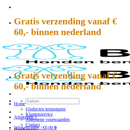
Ga
naar
inhoud
Gratis verzending vanaf €
60,- binnen nederland
Gratis verzending vanaf €
60,- binnen nederland
Zoeken
Home
naar:
Producten terugsturen
Klantenservice
Afrekenen
+
Algemene voorwaarden
Contact
Winkelwagen /
€
0,00
0
Hondenvoer