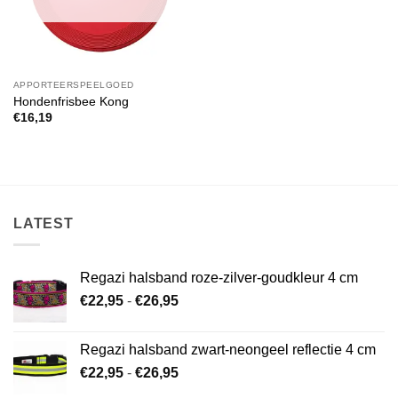
APPORTEERSPEELGOED
Hondenfrisbee Kong
€
16,19
LATEST
Regazi halsband roze-zilver-goudkleur 4 cm
Prijsklasse:
€
22,95
-
€
26,95
€22,95
tot
Regazi halsband zwart-neongeel reflectie 4 cm
€26,95
Prijsklasse:
€
22,95
-
€
26,95
€22,95