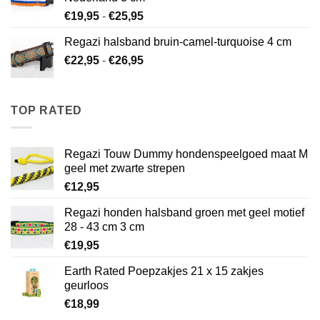
Prijsklasse:
€
19,95
-
€
25,95
€19,95
Regazi halsband bruin-camel-turquoise 4 cm
tot
Prijsklasse:
€
22,95
-
€
26,95
€25,95
€22,95
tot
€26,95
TOP RATED
Regazi Touw Dummy hondenspeelgoed maat M
geel met zwarte strepen
€
12,95
Regazi honden halsband groen met geel motief
28 - 43 cm 3 cm
€
19,95
Earth Rated Poepzakjes 21 x 15 zakjes
geurloos
€
18,99