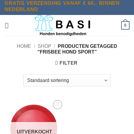
GRATIS VERZENDING VANAF € 60,- BINNEN
Ga
NEDERLAND
naar
inhoud
0
HOME
/
SHOP
/
PRODUCTEN GETAGGED
“FRISBEE HOND SPORT”
FILTER
Toevoegen
aan
verlanglijst
UITVERKOCHT