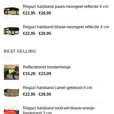
tot
Regazi halsband paars-neongeel reflectie 4 cm
€26,95
Prijsklasse:
€
22,95
-
€
26,95
€22,95
tot
Regazi halsband blauw-neongeel reflectie 4 cm
€26,95
Prijsklasse:
€
22,95
-
€
26,95
€22,95
tot
€26,95
BEST SELLING
Reflecterend hondenhesje
Prijsklasse:
€
15,29
-
€
23,09
€15,29
tot
Regazi halsband camel gekleurd 4 cm
€23,09
Prijsklasse:
€
22,95
-
€
26,95
€22,95
tot
Regazi halsband rood-wit-blauw-oranje-
€26,95
Nederland 3 cm