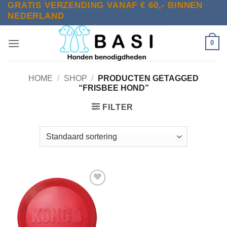
GRATIS VERZENDING VANAF € 60,- BINNEN
Ga
NEDERLAND
naar
inhoud
0
HOME
/
SHOP
/
PRODUCTEN GETAGGED
“FRISBEE HOND”
FILTER
Toevoegen
aan
verlanglijst