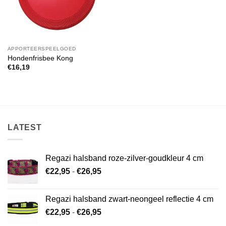
APPORTEERSPEELGOED
Hondenfrisbee Kong
€
16,19
LATEST
Regazi halsband roze-zilver-goudkleur 4 cm
Prijsklasse:
€
22,95
-
€
26,95
€22,95
tot
Regazi halsband zwart-neongeel reflectie 4 cm
€26,95
Prijsklasse:
€
22,95
-
€
26,95
€22,95