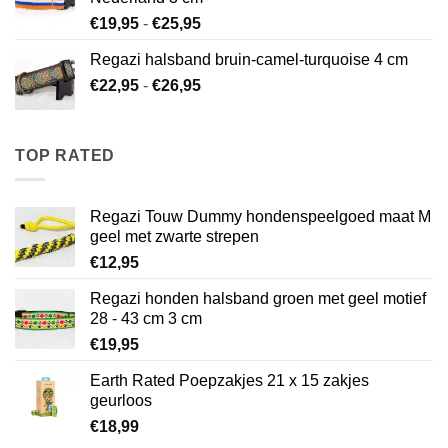
Prijsklasse:
€
19,95
-
€
25,95
€19,95
Regazi halsband bruin-camel-turquoise 4 cm
tot
Prijsklasse:
€
22,95
-
€
26,95
€25,95
€22,95
tot
€26,95
TOP RATED
Regazi Touw Dummy hondenspeelgoed maat M
geel met zwarte strepen
€
12,95
Regazi honden halsband groen met geel motief
28 - 43 cm 3 cm
€
19,95
Earth Rated Poepzakjes 21 x 15 zakjes
geurloos
€
18,99