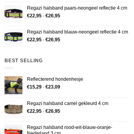
tot
Regazi halsband paars-neongeel reflectie 4 cm
€26,95
Prijsklasse:
€
22,95
-
€
26,95
€22,95
tot
Regazi halsband blauw-neongeel reflectie 4 cm
€26,95
Prijsklasse:
€
22,95
-
€
26,95
€22,95
tot
€26,95
BEST SELLING
Reflecterend hondenhesje
Prijsklasse:
€
15,29
-
€
23,09
€15,29
tot
Regazi halsband camel gekleurd 4 cm
€23,09
Prijsklasse:
€
22,95
-
€
26,95
€22,95
tot
Regazi halsband rood-wit-blauw-oranje-
€26,95
Nederland 3 cm