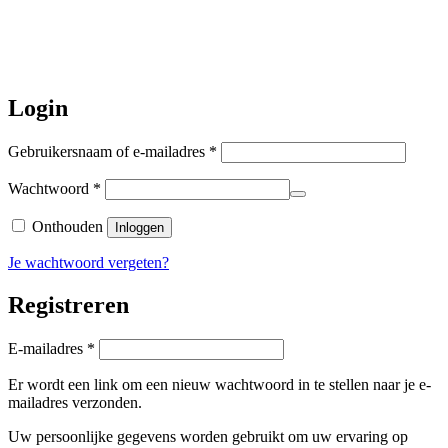
worden de bestellingen hierna,
per 5
augustus
a.s. weer verzonden.
Hartelijk dank voor uw geduld!
Login
Vereist
Gebruikersnaam of e-mailadres
*
Vereist
Wachtwoord
*
Onthouden
Inloggen
Je wachtwoord vergeten?
Registreren
Vereist
E-mailadres
*
Er wordt een link om een nieuw wachtwoord in te stellen naar je e-
mailadres verzonden.
Uw persoonlijke gegevens worden gebruikt om uw ervaring op