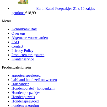
Earth Rated Poepzakjes 21 x 15 zakjes
geurloos
€
18,99
Menu
Kennisbank Basi
Over ons
Algemene voorwaarden
FAQ
Contact
Privacy Policy
Producten terugsturen
Klantenservice
Productcategorieën
apporteerspeelgoed
halsband hond zelf ontwerpen
Halsbanden
Hondenborstel - hondenkam
Hondenpoepzakjes
Hondenpuzzels
Hondenspeelgoed
hondenverzorging