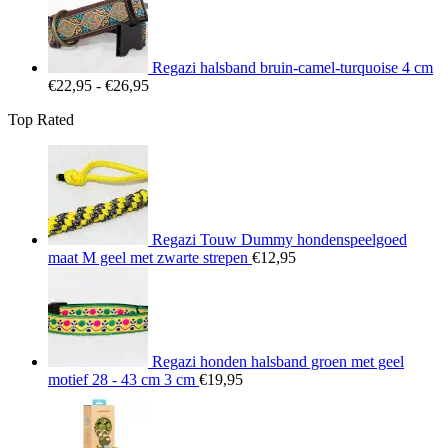
€25,95
Regazi halsband bruin-camel-turquoise 4 cm
Prijsklasse:
€
22,95
-
€
26,95
€22,95
Top Rated
tot
€26,95
Regazi Touw Dummy hondenspeelgoed
maat M geel met zwarte strepen
€
12,95
Regazi honden halsband groen met geel
motief 28 - 43 cm 3 cm
€
19,95