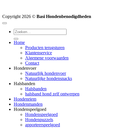
Copyright 2026 ©
Basi Hondenbenodigdheden
Zoeken
naar:
Home
Producten terugsturen
Klantenservice
Algemene voorwaarden
Contact
Hondenvoer
Natuurlijk hondenvoer
Natuurlijke hondensnacks
Halsbanden
Halsbanden
halsband hond zelf ontwerpen
Hondenriem
Hondenmanden
Hondenspeelgoed
Hondenspeelgoed
Hondenpuzzels
apporteerspeelgoed