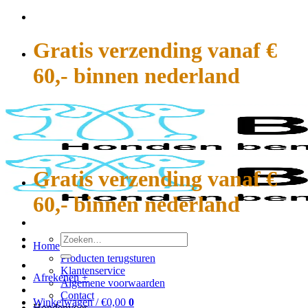
Ga
naar
inhoud
Gratis verzending vanaf €
60,- binnen nederland
Gratis verzending vanaf €
60,- binnen nederland
Zoeken
Home
naar:
Producten terugsturen
Klantenservice
Afrekenen
+
Algemene voorwaarden
Contact
Winkelwagen /
€
0,00
0
Hondenvoer