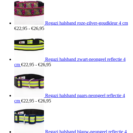
Regazi halsband roze-zilver-goudkleur 4 cm
Prijsklasse:
€
22,95
-
€
26,95
€22,95
tot
€26,95
Regazi halsband zwart-neongeel reflectie 4
Prijsklasse:
cm
€
22,95
-
€
26,95
€22,95
tot
€26,95
Regazi halsband paars-neongeel reflectie 4
Prijsklasse:
cm
€
22,95
-
€
26,95
€22,95
tot
€26,95
Regazi halsband blauw-neongeel reflectie 4