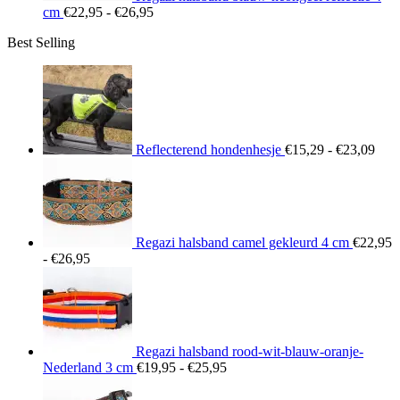
Prijsklasse:
cm
€
22,95
-
€
26,95
€22,95
Best Selling
tot
€26,95
Prij
€15
tot
€23
Reflecterend hondenhesje
€
15,29
-
€
23,09
Regazi halsband camel gekleurd 4 cm
€
22,95
Prijsklasse:
-
€
26,95
€22,95
tot
€26,95
Regazi halsband rood-wit-blauw-oranje-
Prijsklasse:
Nederland 3 cm
€
19,95
-
€
25,95
€19,95
tot