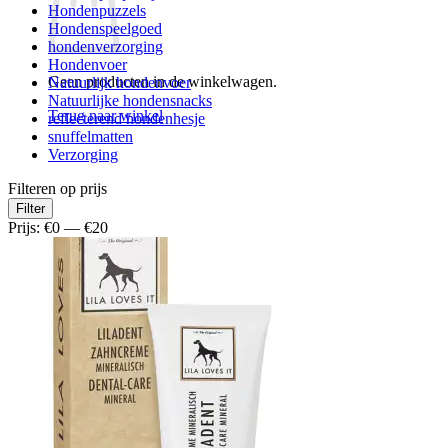
Hondenpuzzels
Hondenspeelgoed
hondenverzorging
Hondenvoer
Geen producten in de winkelwagen.
Natuurlijk hondenvoer
Natuurlijke hondensnacks
Terug naar winkel
reflecterend hondenhesje
snuffelmatten
Verzorging
Filteren op prijs
Min.
Max.
Filter
prijs
prijs
Prijs:
€0
—
€20