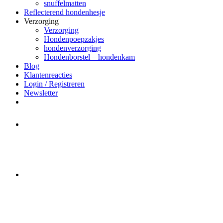
snuffelmatten
Reflecterend hondenhesje
Verzorging
Verzorging
Hondenpoepzakjes
hondenverzorging
Hondenborstel – hondenkam
Blog
Klantenreacties
Login / Registreren
Newsletter
Het merk Regazi is even met
minivakantie, van 10 t/m 13 juni
worden er geen halsbanden verstuurd
Let op:
Bestellingen worden t/m
zaterdag 20 juli
nog verstuurd.
Daarna gaat Basi even twee weken
dicht. Bestellen kan gewoon, echter