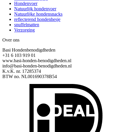
Hondenvoer
Natuurlijk hondenvoer
Natuurlijke hondensnacks
reflecterend hondenhesje
snuffelmatten
Verzorging
Over ons
Basi Hondenbenodigdheden
+31 6 103 919 01
www.basi-honden-benodigdheden.nl
info@basi-honden-benodigdheden.nl
K.v.K. nr. 17285374
BTW no. NL001690378B54
I