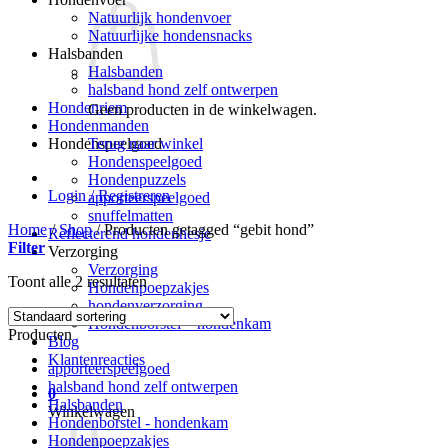
Natuurlijk hondenvoer
Natuurlijke hondensnacks
Halsbanden
Halsbanden
halsband hond zelf ontwerpen
Hondenriem
Geen producten in de winkelwagen.
Hondenmanden
Terug naar winkel
Hondenspeelgoed
Hondenspeelgoed
Hondenpuzzels
Login / Registreren
apporteerspeelgoed
snuffelmatten
Home
/
Shop
/
Producten getagged “gebit hond”
Reflecterend hondenhesje
Filter
Verzorging
Verzorging
Toont alle 2 resultaten
Hondenpoepzakjes
hondenverzorging
Hondenborstel – hondenkam
Producten
Blog
Klantenreacties
apporteerspeelgoed
halsband hond zelf ontwerpen
0
Halsbanden
Winkelwagen
Hondenborstel - hondenkam
Hondenpoepzakjes