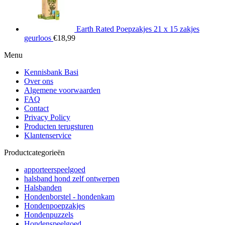
Earth Rated Poepzakjes 21 x 15 zakjes
geurloos
€
18,99
Menu
Kennisbank Basi
Over ons
Algemene voorwaarden
FAQ
Contact
Privacy Policy
Producten terugsturen
Klantenservice
Productcategorieën
apporteerspeelgoed
halsband hond zelf ontwerpen
Halsbanden
Hondenborstel - hondenkam
Hondenpoepzakjes
Hondenpuzzels
Hondenspeelgoed