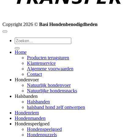
Copyright 2026 ©
Basi Hondenbenodigdheden
Zoeken
naar:
Home
Producten terugsturen
Klantenservice
Algemene voorwaarden
Contact
Hondenvoer
Natuurlijk hondenvoer
Natuurlijke hondensnacks
Halsbanden
Halsbanden
halsband hond zelf ontwerpen
Hondenriem
Hondenmanden
Hondenspeelgoed
Hondenspeelgoed
Hondenpuzzels