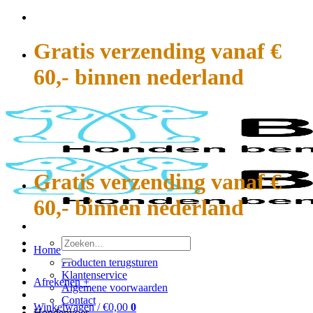
Ga
naar
inhoud
Gratis verzending vanaf €
60,- binnen nederland
Gratis verzending vanaf €
60,- binnen nederland
Zoeken
Home
naar:
Producten terugsturen
Klantenservice
Afrekenen
+
Algemene voorwaarden
Contact
Winkelwagen /
€
0,00
0
Hondenvoer