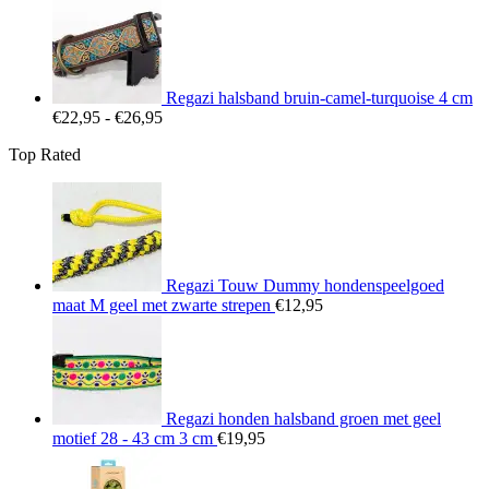
€19,95
tot
€25,95
Regazi halsband bruin-camel-turquoise 4 cm
Prijsklasse:
€
22,95
-
€
26,95
€22,95
Top Rated
tot
€26,95
Regazi Touw Dummy hondenspeelgoed
maat M geel met zwarte strepen
€
12,95
Regazi honden halsband groen met geel
motief 28 - 43 cm 3 cm
€
19,95