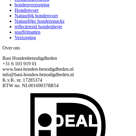
hondenverzorging
Hondenvoer
Natuurlijk hondenvoer
Natuurlijke hondensnacks
reflecterend hondenhesje
snuffelmatten
Verzorging
Over ons
Basi Hondenbenodigdheden
+31 6 103 919 01
www.basi-honden-benodigdheden.nl
info@basi-honden-benodigdheden.nl
K.v.K. nr. 17285374
BTW no. NL001690378B54
I