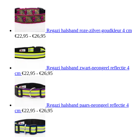
Regazi halsband roze-zilver-goudkleur 4 cm
Prijsklasse:
€
22,95
-
€
26,95
€22,95
tot
€26,95
Regazi halsband zwart-neongeel reflectie 4
Prijsklasse:
cm
€
22,95
-
€
26,95
€22,95
tot
€26,95
Regazi halsband paars-neongeel reflectie 4
Prijsklasse:
cm
€
22,95
-
€
26,95
€22,95
tot
€26,95