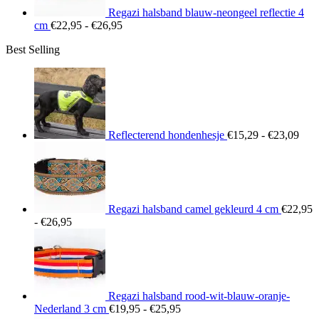
Regazi halsband blauw-neongeel reflectie 4
Prijsklasse:
cm
€
22,95
-
€
26,95
€22,95
Best Selling
tot
€26,95
Prij
€15
tot
€23
Reflecterend hondenhesje
€
15,29
-
€
23,09
Regazi halsband camel gekleurd 4 cm
€
22,95
Prijsklasse:
-
€
26,95
€22,95
tot
€26,95
Regazi halsband rood-wit-blauw-oranje-
Prijsklasse:
Nederland 3 cm
€
19,95
-
€
25,95