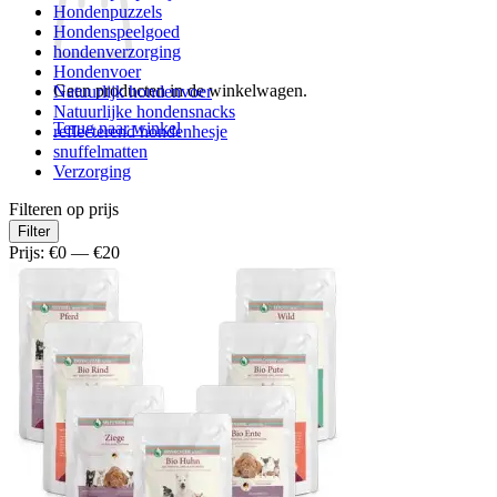
Hondenpuzzels
Hondenspeelgoed
hondenverzorging
Hondenvoer
Geen producten in de winkelwagen.
Natuurlijk hondenvoer
Natuurlijke hondensnacks
Terug naar winkel
reflecterend hondenhesje
snuffelmatten
Verzorging
Filteren op prijs
Min.
Max.
Filter
prijs
prijs
Prijs:
€0
—
€20