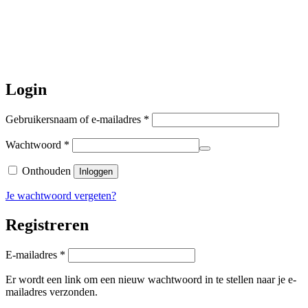
dicht. Bestellen kan gewoon, echter
worden de bestellingen hierna,
per 5
augustus
a.s. weer verzonden.
Hartelijk dank voor uw geduld!
Login
Vereist
Gebruikersnaam of e-mailadres
*
Vereist
Wachtwoord
*
Onthouden
Inloggen
Je wachtwoord vergeten?
Registreren
Vereist
E-mailadres
*
Er wordt een link om een nieuw wachtwoord in te stellen naar je e-
mailadres verzonden.