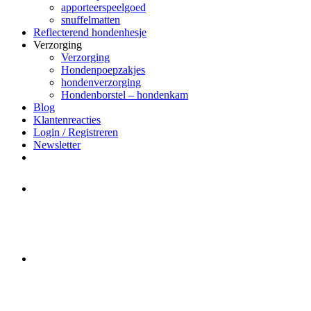
apporteerspeelgoed
snuffelmatten
Reflecterend hondenhesje
Verzorging
Verzorging
Hondenpoepzakjes
hondenverzorging
Hondenborstel – hondenkam
Blog
Klantenreacties
Login / Registreren
Newsletter
Het merk Regazi is even met
minivakantie, van 10 t/m 13 juni
worden er geen halsbanden verstuurd
Let op:
Bestellingen worden t/m
zaterdag 20 juli
nog verstuurd.
Daarna gaat Basi even twee weken