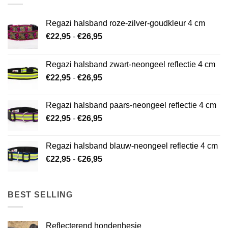
Regazi halsband roze-zilver-goudkleur 4 cm
Prijsklasse:
€
22,95
-
€
26,95
€22,95
tot
Regazi halsband zwart-neongeel reflectie 4 cm
€26,95
Prijsklasse:
€
22,95
-
€
26,95
€22,95
tot
Regazi halsband paars-neongeel reflectie 4 cm
€26,95
Prijsklasse:
€
22,95
-
€
26,95
€22,95
tot
Regazi halsband blauw-neongeel reflectie 4 cm
€26,95
Prijsklasse:
€
22,95
-
€
26,95
€22,95
tot
€26,95
BEST SELLING
Reflecterend hondenhesje