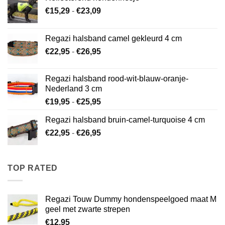
Prijsklasse:
€
15,29
-
€
23,09
€15,29
tot
Regazi halsband camel gekleurd 4 cm
€23,09
Prijsklasse:
€
22,95
-
€
26,95
€22,95
tot
Regazi halsband rood-wit-blauw-oranje-
€26,95
Nederland 3 cm
Prijsklasse:
€
19,95
-
€
25,95
€19,95
Regazi halsband bruin-camel-turquoise 4 cm
tot
Prijsklasse:
€
22,95
-
€
26,95
€25,95
€22,95
tot
€26,95
TOP RATED
Regazi Touw Dummy hondenspeelgoed maat M
geel met zwarte strepen
€
12,95