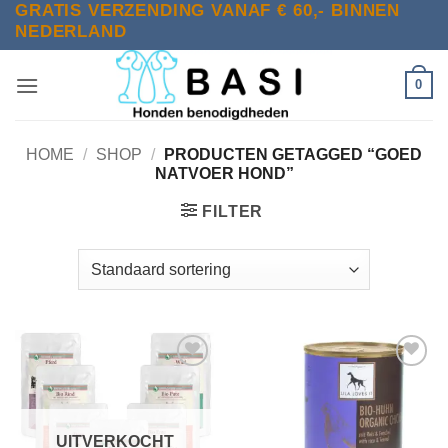
GRATIS VERZENDING VANAF € 60,- BINNEN
Ga
NEDERLAND
naar
inhoud
0
HOME
/
SHOP
/
PRODUCTEN GETAGGED “GOED
NATVOER HOND”
FILTER
Toevoegen
Toevoegen
aan
aan
verlanglijst
verlanglijst
UITVERKOCHT