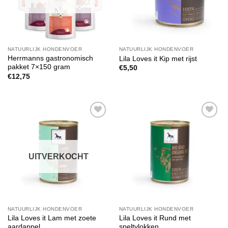
NATUURLIJK HONDENVOER
NATUURLIJK HONDENVOER
Herrmanns gastronomisch
Lila Loves it Kip met rijst
pakket 7×150 gram
€
5,50
€
12,75
Toevoegen
Toevoegen
aan
aan
verlanglijst
verlanglijst
UITVERKOCHT
NATUURLIJK HONDENVOER
NATUURLIJK HONDENVOER
Lila Loves it Lam met zoete
Lila Loves it Rund met
aardappel
speltvlokken