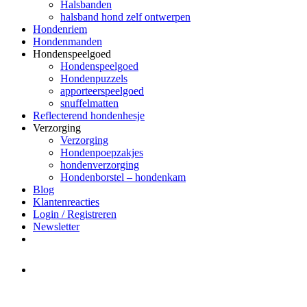
Halsbanden
halsband hond zelf ontwerpen
Hondenriem
Hondenmanden
Hondenspeelgoed
Hondenspeelgoed
Hondenpuzzels
apporteerspeelgoed
snuffelmatten
Reflecterend hondenhesje
Verzorging
Verzorging
Hondenpoepzakjes
hondenverzorging
Hondenborstel – hondenkam
Blog
Klantenreacties
Login / Registreren
Newsletter
Het merk Regazi is even met
minivakantie, van 10 t/m 13 juni
worden er geen halsbanden verstuurd