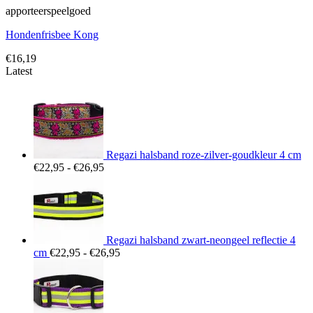
apporteerspeelgoed
Hondenfrisbee Kong
€
16,19
Latest
Regazi halsband roze-zilver-goudkleur 4 cm
Prijsklasse:
€
22,95
-
€
26,95
€22,95
tot
€26,95
Regazi halsband zwart-neongeel reflectie 4
Prijsklasse:
cm
€
22,95
-
€
26,95
€22,95
tot
€26,95