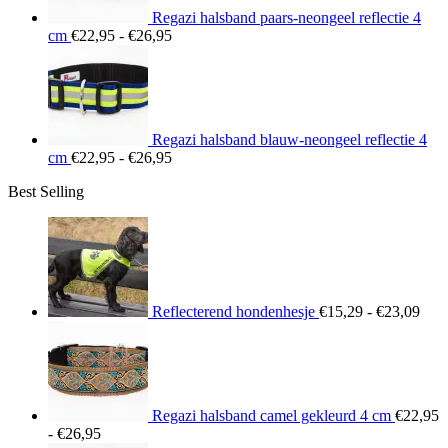
Regazi halsband paars-neongeel reflectie 4
Prijsklasse:
cm
€
22,95
-
€
26,95
€22,95
tot
€26,95
Regazi halsband blauw-neongeel reflectie 4
Prijsklasse:
cm
€
22,95
-
€
26,95
€22,95
Best Selling
tot
€26,95
Prij
€15
tot
€23
Reflecterend hondenhesje
€
15,29
-
€
23,09
Regazi halsband camel gekleurd 4 cm
€
22,95
Prijsklasse:
-
€
26,95