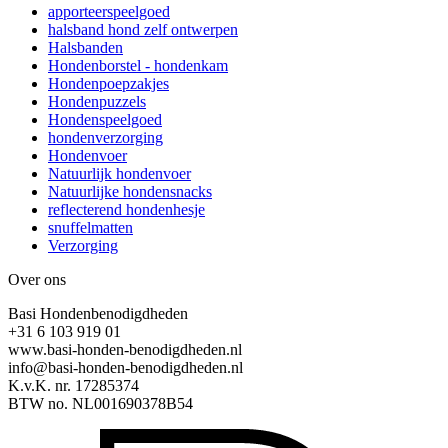
apporteerspeelgoed
halsband hond zelf ontwerpen
Halsbanden
Hondenborstel - hondenkam
Hondenpoepzakjes
Hondenpuzzels
Hondenspeelgoed
hondenverzorging
Hondenvoer
Natuurlijk hondenvoer
Natuurlijke hondensnacks
reflecterend hondenhesje
snuffelmatten
Verzorging
Over ons
Basi Hondenbenodigdheden
+31 6 103 919 01
www.basi-honden-benodigdheden.nl
info@basi-honden-benodigdheden.nl
K.v.K. nr. 17285374
BTW no. NL001690378B54
I