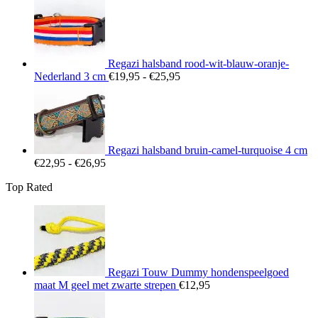
€22,95
tot
€26,95
Regazi halsband rood-wit-blauw-oranje-
Prijsklasse:
Nederland 3 cm
€
19,95
-
€
25,95
€19,95
tot
€25,95
Regazi halsband bruin-camel-turquoise 4 cm
Prijsklasse:
€
22,95
-
€
26,95
€22,95
Top Rated
tot
€26,95
Regazi Touw Dummy hondenspeelgoed
maat M geel met zwarte strepen
€
12,95