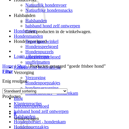
Natuurlijk hondenvoer
Natuurlijke hondensnacks
Halsbanden
Halsbanden
halsband hond zelf ontwerpen
Hondenriem
Geen producten in de winkelwagen.
Hondenmanden
Terug naar winkel
Hondenspeelgoed
Hondenspeelgoed
Hondenpuzzels
Login / Registreren
apporteerspeelgoed
snuffelmatten
Home
/
Shop
/
Producten getagged “goede frisbee hond”
Reflecterend hondenhesje
Filter
Verzorging
Verzorging
Enig resultaat
Hondenpoepzakjes
hondenverzorging
Hondenborstel – hondenkam
Producten
Blog
Klantenreacties
apporteerspeelgoed
halsband hond zelf ontwerpen
0
Halsbanden
Winkelwagen
Hondenborstel - hondenkam
Hondenpoepzakjes