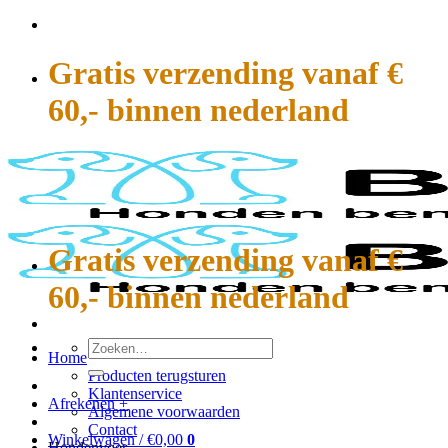
Ga
naar
inhoud
Gratis verzending vanaf €
60,- binnen nederland
Gratis verzending vanaf €
60,- binnen nederland
Zoeken
Home
naar:
Producten terugsturen
Klantenservice
Afrekenen
+
Algemene voorwaarden
Contact
Winkelwagen /
€
0,00
0
Hondenvoer