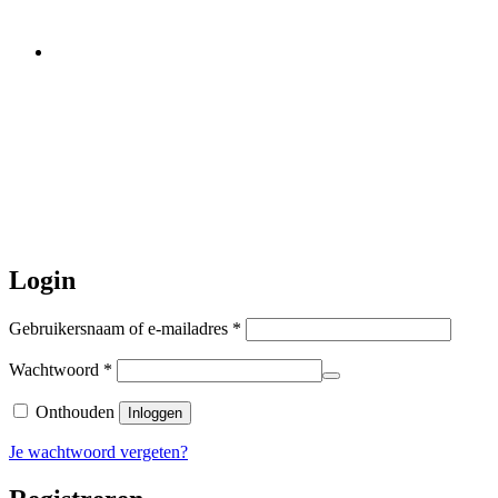
Let op:
Bestellingen worden t/m
zaterdag 20 juli
nog verstuurd.
Daarna gaat Basi even twee weken
dicht. Bestellen kan gewoon, echter
worden de bestellingen hierna,
per 5
augustus
a.s. weer verzonden.
Hartelijk dank voor uw geduld!
Login
Vereist
Gebruikersnaam of e-mailadres
*
Vereist
Wachtwoord
*
Onthouden
Inloggen
Je wachtwoord vergeten?