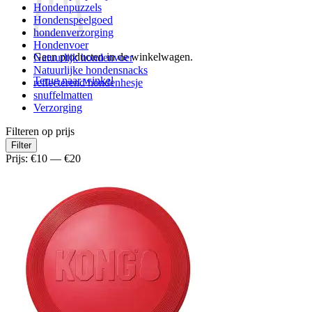
Hondenpuzzels
Hondenspeelgoed
hondenverzorging
Hondenvoer
Geen producten in de winkelwagen.
Natuurlijk hondenvoer
Natuurlijke hondensnacks
Terug naar winkel
reflecterend hondenhesje
snuffelmatten
Verzorging
Filteren op prijs
Min.
Max.
Filter
prijs
prijs
Prijs:
€10
—
€20