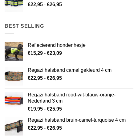
Prijsklasse:
€
22,95
-
€
26,95
€22,95
tot
€26,95
BEST SELLING
Reflecterend hondenhesje
Prijsklasse:
€
15,29
-
€
23,09
€15,29
tot
Regazi halsband camel gekleurd 4 cm
€23,09
Prijsklasse:
€
22,95
-
€
26,95
€22,95
tot
Regazi halsband rood-wit-blauw-oranje-
€26,95
Nederland 3 cm
Prijsklasse:
€
19,95
-
€
25,95
€19,95
Regazi halsband bruin-camel-turquoise 4 cm
tot
Prijsklasse:
€
22,95
-
€
26,95
€25,95
€22,95