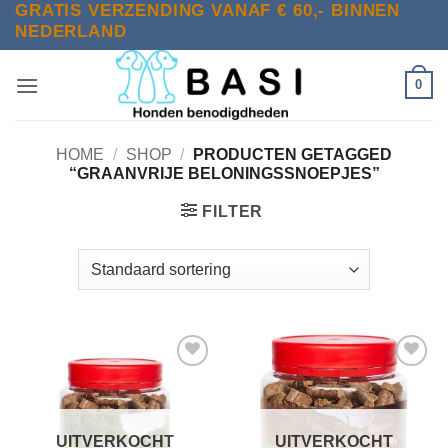
GRATIS VERZENDING VANAF € 60,- BINNEN
Ga
NEDERLAND
naar
inhoud
0
HOME
/
SHOP
/
PRODUCTEN GETAGGED
“GRAANVRIJE BELONINGSSNOEPJES”
FILTER
Toevoegen
Toevoegen
aan
aan
verlanglijst
verlanglijst
UITVERKOCHT
UITVERKOCHT