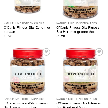
NATUURLIJKE HONDENSNACKS
NATUURLIJKE HONDENSNACKS
O’Canis Fitness-Bits Eend met
O’Canis Fitness-Bits Fitness-
banaan
Bits Hert met groene thee
€
9,20
€
9,20
Toevoegen
Toevoegen
aan
aan
verlanglijst
verlanglijst
UITVERKOCHT
UITVERKOCHT
NATUURLIJKE HONDENSNACKS
NATUURLIJKE HONDENSNACKS
O’Canis Fitness-Bits Fitness-
O’Canis Fitness-Bits Fitness-
Bits Lam met cranberry
Bits Rund met Appel