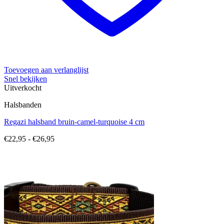
Toevoegen aan verlanglijst
Snel bekijken
Uitverkocht
Halsbanden
Regazi halsband bruin-camel-turquoise 4 cm
Prijsklasse:
€
22,95
-
€
26,95
€22,95
tot
€26,95