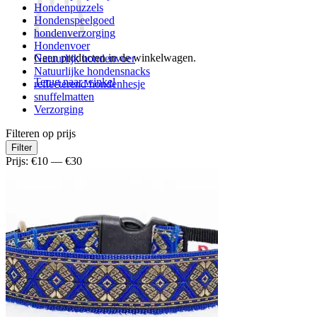
Hondenpuzzels
Hondenspeelgoed
hondenverzorging
Hondenvoer
Geen producten in de winkelwagen.
Natuurlijk hondenvoer
Natuurlijke hondensnacks
Terug naar winkel
reflecterend hondenhesje
snuffelmatten
Verzorging
Filteren op prijs
Min.
Max.
Filter
prijs
prijs
Prijs:
€10
—
€30