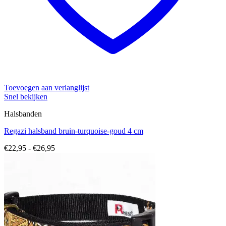
Toevoegen aan verlanglijst
Snel bekijken
Halsbanden
Regazi halsband bruin-turquoise-goud 4 cm
Prijsklasse:
€
22,95
-
€
26,95
€22,95
tot
€26,95