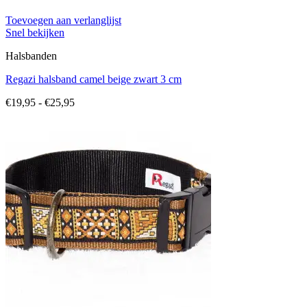
Toevoegen aan verlanglijst
Snel bekijken
Halsbanden
Regazi halsband camel beige zwart 3 cm
Prijsklasse:
€
19,95
-
€
25,95
€19,95
tot
€25,95