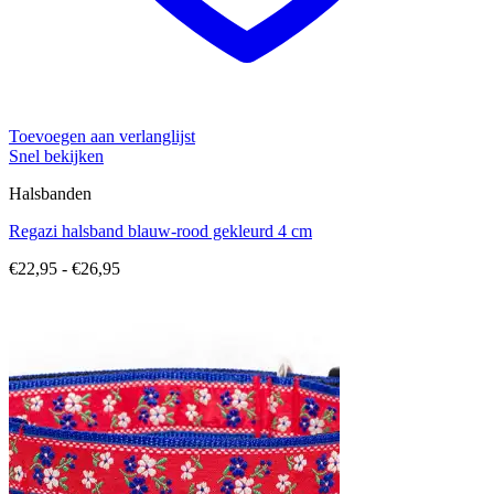
Toevoegen aan verlanglijst
Snel bekijken
Halsbanden
Regazi halsband blauw-rood gekleurd 4 cm
Prijsklasse:
€
22,95
-
€
26,95
€22,95
tot
€26,95