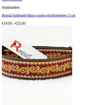
Halsbanden
Regazi halsband blauw-rood-wit-bloemetjes 3 cm
Prijsklasse:
€
19,95
-
€
25,95
€19,95
tot
€25,95