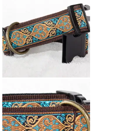
€26,95