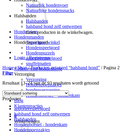
Natuurlijk hondenvoer
Natuurlijke hondensnacks
Halsbanden
Halsbanden
halsband hond zelf ontwerpen
Hondenriem
Geen producten in de winkelwagen.
Hondenmanden
Terug naar winkel
Hondenspeelgoed
Hondenspeelgoed
Hondenpuzzels
Login / Registreren
apporteerspeelgoed
snuffelmatten
Home
/
Shop
/
Producten getagged “halsband hond”
/
Pagina 2
Reflecterend hondenhesje
Filter
Verzorging
Verzorging
Resultaat 13–24 van de 93 resultaten wordt getoond
Hondenpoepzakjes
hondenverzorging
Hondenborstel – hondenkam
Producten
Blog
Klantenreacties
apporteerspeelgoed
halsband hond zelf ontwerpen
0
Halsbanden
Winkelwagen
Hondenborstel - hondenkam
Hondenpoepzakjes