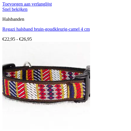
Toevoegen aan verlanglijst
Snel bekijken
Halsbanden
Regazi halsband bruin-goudkleurig-camel 4 cm
Prijsklasse:
€
22,95
-
€
26,95
€22,95
tot
€26,95