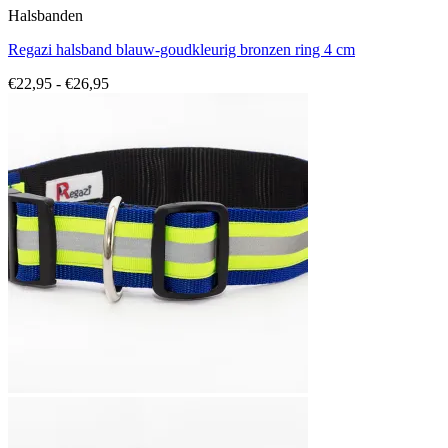
Halsbanden
Regazi halsband blauw-goudkleurig bronzen ring 4 cm
Prijsklasse:
€
22,95
-
€
26,95
€22,95
tot
€26,95