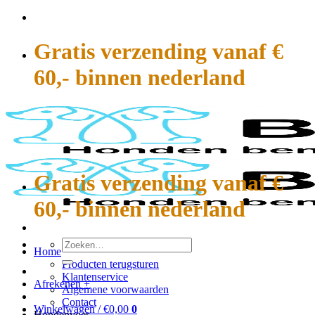
Ga
naar
inhoud
Gratis verzending vanaf €
60,- binnen nederland
Gratis verzending vanaf €
60,- binnen nederland
Zoeken
Home
naar:
Producten terugsturen
Klantenservice
Afrekenen
+
Algemene voorwaarden
Contact
Winkelwagen /
€
0,00
0
Hondenvoer