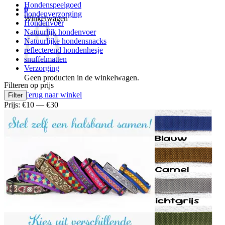
Hondenspeelgoed
0
hondenverzorging
Winkelwagen
Hondenvoer
Natuurlijk hondenvoer
Natuurlijke hondensnacks
reflecterend hondenhesje
snuffelmatten
Verzorging
Geen producten in de winkelwagen.
Filteren op prijs
Min.
Max.
Terug naar winkel
Filter
prijs
prijs
Prijs:
€10
—
€30