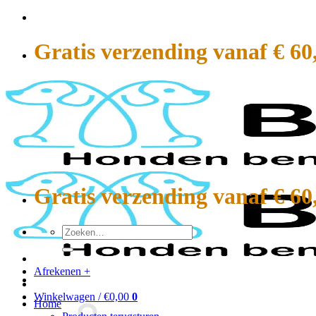
Ga
naar
inhoud
Gratis verzending vanaf € 60
Gratis verzending vanaf € 60
Zoeken
naar:
Afrekenen
+
Winkelwagen /
€
0,00
0
Home