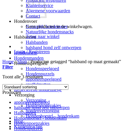
Producten terugsturen
Klantenservice
Algemene voorwaarden
Contact
Hondenvoer
Geen producten in de winkelwagen.
Natuurlijk hondenvoer
Natuurlijke hondensnacks
Terug naar winkel
Halsbanden
Halsbanden
halsband hond zelf ontwerpen
Login / Registreren
Hondenriem
Hondenmanden
Home
/
Shop
/
Producten getagged “halsband op maat gemaakt”
Hondenspeelgoed
Filter
Hondenspeelgoed
Hondenpuzzels
Toont alle 3 resultaten
apporteerspeelgoed
snuffelmatten
Reflecterend hondenhesje
Producten
Verzorging
Verzorging
apporteerspeelgoed
Hondenpoepzakjes
halsband hond zelf ontwerpen
hondenverzorging
Halsbanden
Hondenborstel – hondenkam
Hondenborstel - hondenkam
Blog
Hondenpoepzakjes
Klantenreacties
Hondenpuzzels