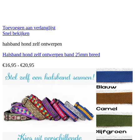
Toevoegen aan verlanglijst
Snel bekijken
halsband hond zelf ontwerpen
Halsband hond zelf ontwerpen band 25mm breed
Prijsklasse:
€
16,95
-
€
20,95
€16,95
tot
€20,95