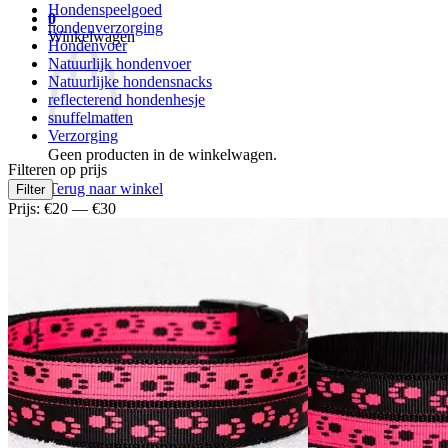
Hondenspeelgoed
0
hondenverzorging
Winkelwagen
Hondenvoer
Natuurlijk hondenvoer
Natuurlijke hondensnacks
reflecterend hondenhesje
snuffelmatten
Verzorging
Geen producten in de winkelwagen.
Filteren op prijs
Min.
Max.
Terug naar winkel
Filter
prijs
prijs
Prijs:
€20
—
€30