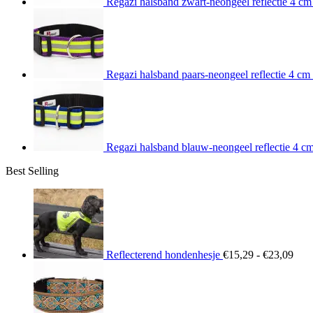
Regazi halsband zwart-neongeel reflectie 4 cm
Regazi halsband paars-neongeel reflectie 4 cm
Regazi halsband blauw-neongeel reflectie 4 c
Best Selling
Prij
€15
tot
€23
Reflecterend hondenhesje
€
15,29
-
€
23,09