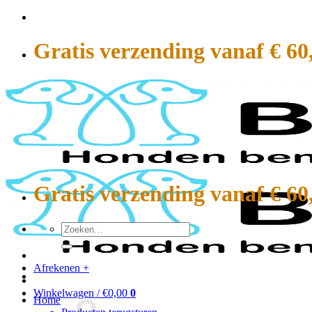
Ga
naar
inhoud
Gratis verzending vanaf € 60
Gratis verzending vanaf € 60
Zoeken
naar:
Afrekenen
+
Winkelwagen /
€
0,00
0
Home