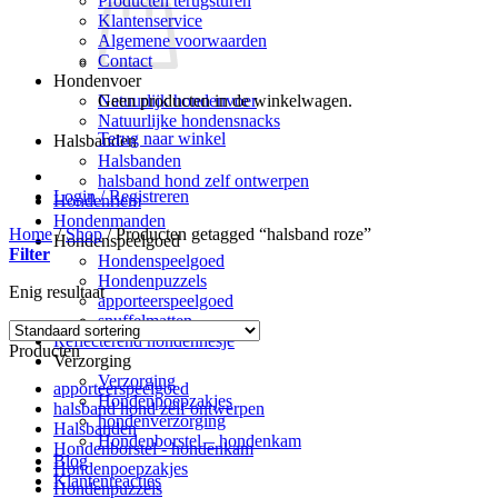
Producten terugsturen
Klantenservice
Algemene voorwaarden
Contact
Hondenvoer
Geen producten in de winkelwagen.
Natuurlijk hondenvoer
Natuurlijke hondensnacks
Terug naar winkel
Halsbanden
Halsbanden
halsband hond zelf ontwerpen
Login / Registreren
Hondenriem
Hondenmanden
Home
/
Shop
/
Producten getagged “halsband roze”
Hondenspeelgoed
Filter
Hondenspeelgoed
Hondenpuzzels
Enig resultaat
apporteerspeelgoed
snuffelmatten
Reflecterend hondenhesje
Producten
Verzorging
Verzorging
apporteerspeelgoed
Hondenpoepzakjes
halsband hond zelf ontwerpen
hondenverzorging
Halsbanden
Hondenborstel – hondenkam
Hondenborstel - hondenkam
Blog
Hondenpoepzakjes
Klantenreacties
Hondenpuzzels