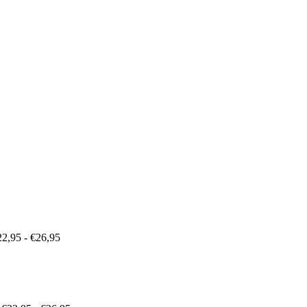
Prijsklasse:
€22,95
tot
€26,95
22,95
-
€
26,95
Prijsklasse:
€22,95
tot
€26,95