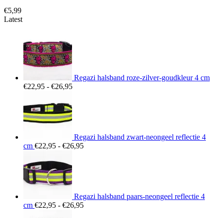
€
5,99
Latest
Regazi halsband roze-zilver-goudkleur 4 cm
Prijsklasse:
€
22,95
-
€
26,95
€22,95
tot
€26,95
Regazi halsband zwart-neongeel reflectie 4
Prijsklasse:
cm
€
22,95
-
€
26,95
€22,95
tot
€26,95
Regazi halsband paars-neongeel reflectie 4
Prijsklasse:
cm
€
22,95
-
€
26,95
€22,95