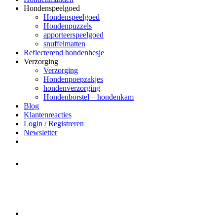
Hondenspeelgoed
Hondenspeelgoed
Hondenpuzzels
apporteerspeelgoed
snuffelmatten
Reflecterend hondenhesje
Verzorging
Verzorging
Hondenpoepzakjes
hondenverzorging
Hondenborstel – hondenkam
Blog
Klantenreacties
Login / Registreren
Newsletter
Het merk Regazi is even met
minivakantie, van 10 t/m 13 juni
worden er geen halsbanden verstuurd
Let op:
Bestellingen worden t/m