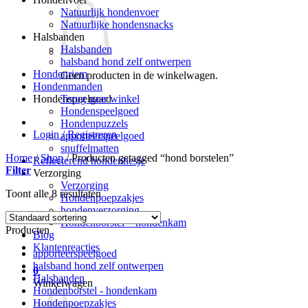
Natuurlijk hondenvoer
Natuurlijke hondensnacks
Halsbanden
Halsbanden
halsband hond zelf ontwerpen
Hondenriem
Geen producten in de winkelwagen.
Hondenmanden
Terug naar winkel
Hondenspeelgoed
Hondenspeelgoed
Hondenpuzzels
Login / Registreren
apporteerspeelgoed
snuffelmatten
Home
/
Shop
/
Producten getagged “hond borstelen”
Reflecterend hondenhesje
Filter
Verzorging
Verzorging
Toont alle 8 resultaten
Hondenpoepzakjes
hondenverzorging
Hondenborstel – hondenkam
Producten
Blog
Klantenreacties
apporteerspeelgoed
halsband hond zelf ontwerpen
0
Halsbanden
Winkelwagen
Hondenborstel - hondenkam
Hondenpoepzakjes