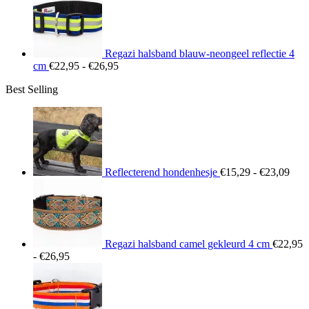
tot
€26,95
Regazi halsband blauw-neongeel reflectie 4
Prijsklasse:
cm
€
22,95
-
€
26,95
€22,95
Best Selling
tot
€26,95
Prij
€15
tot
€23
Reflecterend hondenhesje
€
15,29
-
€
23,09
Regazi halsband camel gekleurd 4 cm
€
22,95
Prijsklasse:
-
€
26,95
€22,95
tot
€26,95