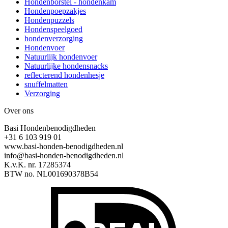
Hondenborstel - hondenkam
Hondenpoepzakjes
Hondenpuzzels
Hondenspeelgoed
hondenverzorging
Hondenvoer
Natuurlijk hondenvoer
Natuurlijke hondensnacks
reflecterend hondenhesje
snuffelmatten
Verzorging
Over ons
Basi Hondenbenodigdheden
+31 6 103 919 01
www.basi-honden-benodigdheden.nl
info@basi-honden-benodigdheden.nl
K.v.K. nr. 17285374
BTW no. NL001690378B54
I