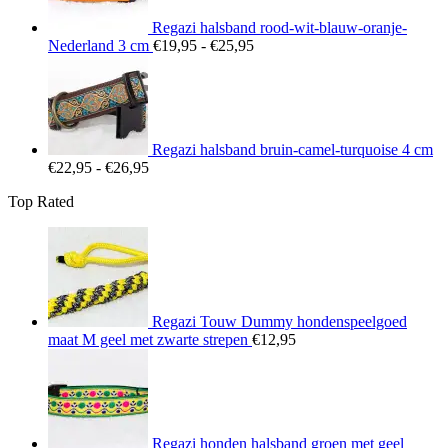
Regazi halsband rood-wit-blauw-oranje-
Prijsklasse:
Nederland 3 cm
€
19,95
-
€
25,95
€19,95
tot
€25,95
Regazi halsband bruin-camel-turquoise 4 cm
Prijsklasse:
€
22,95
-
€
26,95
€22,95
Top Rated
tot
€26,95
Regazi Touw Dummy hondenspeelgoed
maat M geel met zwarte strepen
€
12,95
Regazi honden halsband groen met geel