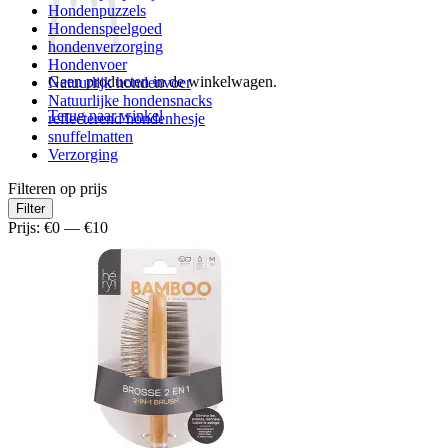
Hondenpuzzels
Hondenspeelgoed
hondenverzorging
Hondenvoer
Geen producten in de winkelwagen.
Natuurlijk hondenvoer
Natuurlijke hondensnacks
Terug naar winkel
reflecterend hondenhesje
snuffelmatten
Verzorging
Filteren op prijs
Min.
Max.
Filter
prijs
prijs
Prijs:
€0
—
€10