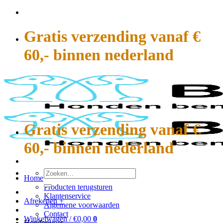
Ga
naar
inhoud
Gratis verzending vanaf €
60,- binnen nederland
Gratis verzending vanaf €
60,- binnen nederland
Zoeken
Home
naar:
Producten terugsturen
Klantenservice
Afrekenen
+
Algemene voorwaarden
Contact
Winkelwagen /
€
0,00
0
Hondenvoer