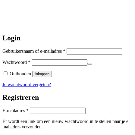
worden de bestellingen hierna,
per 5
augustus
a.s. weer verzonden.
Hartelijk dank voor uw geduld!
Login
Vereist
Gebruikersnaam of e-mailadres
*
Vereist
Wachtwoord
*
Onthouden
Inloggen
Je wachtwoord vergeten?
Registreren
Vereist
E-mailadres
*
Er wordt een link om een nieuw wachtwoord in te stellen naar je e-
mailadres verzonden.