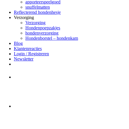
apporteerspeelgoed
snuffelmatten
Reflecterend hondenhesje
Verzorging
Verzorging
Hondenpoepzakjes
hondenverzorging
Hondenborstel – hondenkam
Blog
Klantenreacties
Login / Registreren
Newsletter
Het merk Regazi is even met
minivakantie, van 10 t/m 13 juni
worden er geen halsbanden verstuurd
Let op:
Bestellingen worden t/m
zaterdag 20 juli
nog verstuurd.
Daarna gaat Basi even twee weken
dicht. Bestellen kan gewoon, echter