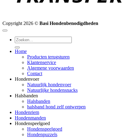
Copyright 2026 ©
Basi Hondenbenodigdheden
Zoeken
naar:
Home
Producten terugsturen
Klantenservice
Algemene voorwaarden
Contact
Hondenvoer
Natuurlijk hondenvoer
Natuurlijke hondensnacks
Halsbanden
Halsbanden
halsband hond zelf ontwerpen
Hondenriem
Hondenmanden
Hondenspeelgoed
Hondenspeelgoed
Hondenpuzzels