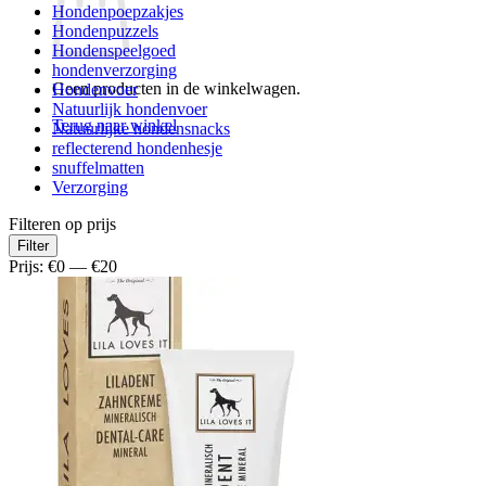
Hondenpoepzakjes
Hondenpuzzels
Hondenspeelgoed
hondenverzorging
Geen producten in de winkelwagen.
Hondenvoer
Natuurlijk hondenvoer
Terug naar winkel
Natuurlijke hondensnacks
reflecterend hondenhesje
snuffelmatten
Verzorging
Filteren op prijs
Min.
Max.
Filter
prijs
prijs
Prijs:
€0
—
€20