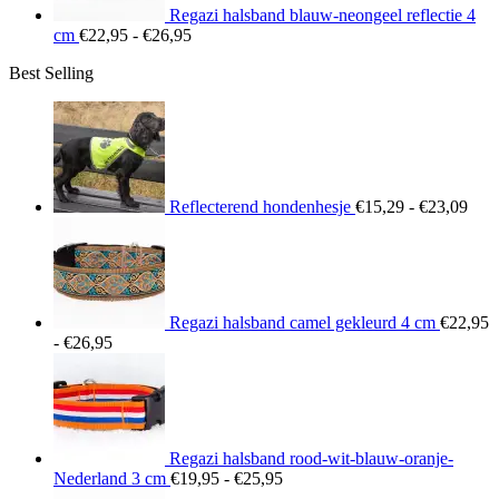
Regazi halsband blauw-neongeel reflectie 4
Prijsklasse:
cm
€
22,95
-
€
26,95
€22,95
Best Selling
tot
€26,95
Prij
€15
tot
€23
Reflecterend hondenhesje
€
15,29
-
€
23,09
Regazi halsband camel gekleurd 4 cm
€
22,95
Prijsklasse:
-
€
26,95
€22,95
tot
€26,95
Regazi halsband rood-wit-blauw-oranje-
Prijsklasse:
Nederland 3 cm
€
19,95
-
€
25,95
€19,95