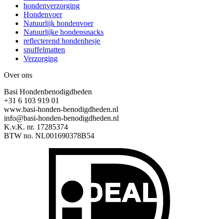
hondenverzorging
Hondenvoer
Natuurlijk hondenvoer
Natuurlijke hondensnacks
reflecterend hondenhesje
snuffelmatten
Verzorging
Over ons
Basi Hondenbenodigdheden
+31 6 103 919 01
www.basi-honden-benodigdheden.nl
info@basi-honden-benodigdheden.nl
K.v.K. nr. 17285374
BTW no. NL001690378B54
I