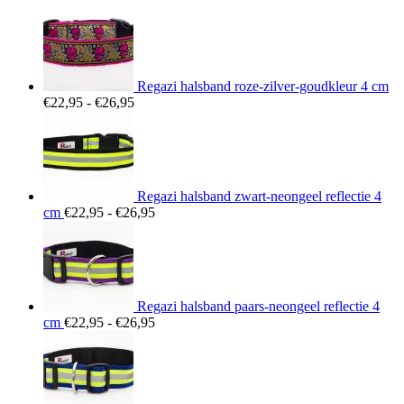
Regazi halsband roze-zilver-goudkleur 4 cm
Prijsklasse:
€
22,95
-
€
26,95
€22,95
tot
€26,95
Regazi halsband zwart-neongeel reflectie 4
Prijsklasse:
cm
€
22,95
-
€
26,95
€22,95
tot
€26,95
Regazi halsband paars-neongeel reflectie 4
Prijsklasse:
cm
€
22,95
-
€
26,95
€22,95
tot
€26,95