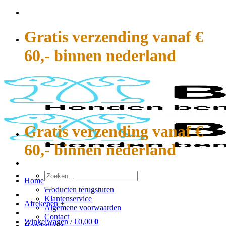
Ga
naar
inhoud
Gratis verzending vanaf €
60,- binnen nederland
Gratis verzending vanaf €
60,- binnen nederland
Zoeken
Home
naar:
Producten terugsturen
Klantenservice
Afrekenen
+
Algemene voorwaarden
Contact
Winkelwagen /
€
0,00
0
Hondenvoer