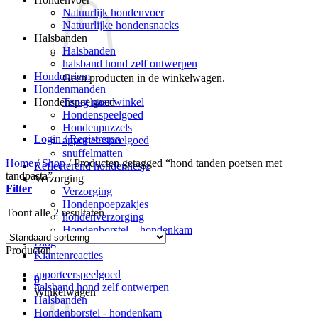
Natuurlijk hondenvoer
Natuurlijke hondensnacks
Halsbanden
Halsbanden
halsband hond zelf ontwerpen
Hondenriem
Geen producten in de winkelwagen.
Hondenmanden
Terug naar winkel
Hondenspeelgoed
Hondenspeelgoed
Hondenpuzzels
Login / Registreren
apporteerspeelgoed
snuffelmatten
Home
/
Shop
/
Producten getagged “hond tanden poetsen met
Reflecterend hondenhesje
tandpasta”
Verzorging
Filter
Verzorging
Hondenpoepzakjes
Toont alle 2 resultaten
hondenverzorging
Hondenborstel – hondenkam
Blog
Producten
Klantenreacties
apporteerspeelgoed
0
halsband hond zelf ontwerpen
Winkelwagen
Halsbanden
Hondenborstel - hondenkam