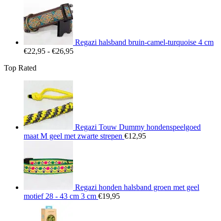
tot
€25,95
Regazi halsband bruin-camel-turquoise 4 cm
Prijsklasse:
€
22,95
-
€
26,95
€22,95
Top Rated
tot
€26,95
Regazi Touw Dummy hondenspeelgoed
maat M geel met zwarte strepen
€
12,95
Regazi honden halsband groen met geel
motief 28 - 43 cm 3 cm
€
19,95