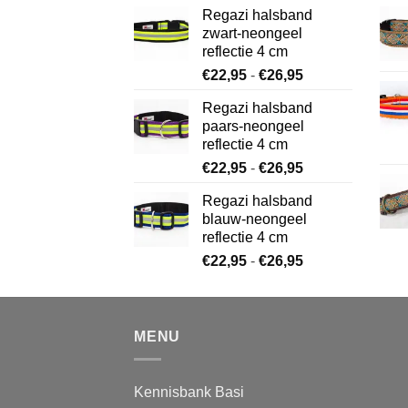
€22,95
Regazi halsband
tot
zwart-neongeel
€26,95
reflectie 4 cm
Prijsklasse:
€
22,95
-
€
26,95
€22,95
Regazi halsband
tot
paars-neongeel
€26,95
reflectie 4 cm
Prijsklasse:
€
22,95
-
€
26,95
€22,95
Regazi halsband
tot
blauw-neongeel
€26,95
reflectie 4 cm
Prijsklasse:
€
22,95
-
€
26,95
€22,95
tot
€26,95
MENU
Kennisbank Basi