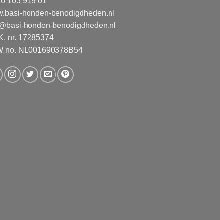
 6 103 919 01
.basi-honden-benodigdheden.nl
o@basi-honden-benodigdheden.nl
.K. nr. 17285374
 no. NL001690378B54