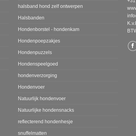
+31
halsband hond zelf ontwerpen
www
inf
Halsbanden
K.v
Hondenborstel - hondenkam
BTW
Hondenpoepzakjes
Hondenpuzzels
Hondenspeelgoed
hondenverzorging
Hondenvoer
Natuurlijk hondenvoer
Natuurlijke hondensnacks
reflecterend hondenhesje
snuffelmatten