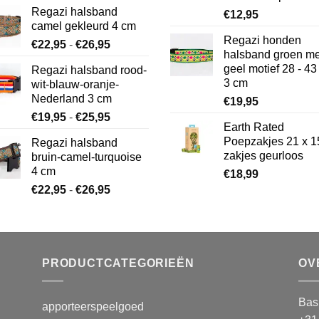
€15,29
Regazi halsband
€
12,95
tot
camel gekleurd 4 cm
€23,09
Regazi honden
Prijsklasse:
€
22,95
-
€
26,95
halsband groen me
€22,95
geel motief 28 - 4
Regazi halsband rood-
tot
3 cm
wit-blauw-oranje-
€26,95
Nederland 3 cm
€
19,95
Prijsklasse:
€
19,95
-
€
25,95
Earth Rated
€19,95
Poepzakjes 21 x 1
Regazi halsband
tot
zakjes geurloos
bruin-camel-turquoise
€25,95
4 cm
€
18,99
Prijsklasse:
€
22,95
-
€
26,95
€22,95
tot
€26,95
PRODUCTCATEGORIEËN
OV
Bas
apporteerspeelgoed