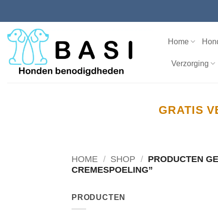
Ga
naar
inhoud
Home
Hon
Verzorging
GRATIS V
HOME
/
SHOP
/
PRODUCTEN GE
CREMESPOELING”
PRODUCTEN