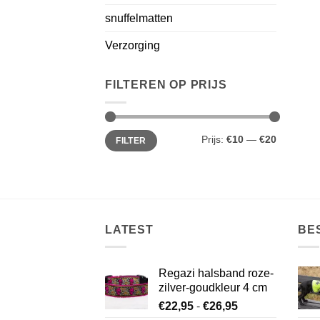
snuffelmatten
Verzorging
FILTEREN OP PRIJS
Min.
Max.
Prijs:
€10
—
€20
FILTER
prijs
prijs
LATEST
BE
Regazi halsband roze-
zilver-goudkleur 4 cm
Prijsklasse:
€
22,95
-
€
26,95