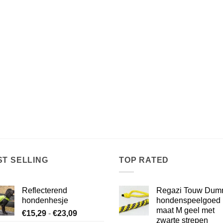
ST SELLING
TOP RATED
Reflecterend
Regazi Touw Du
hondenhesje
hondenspeelgoed
maat M geel met
Prijsklasse:
€
15,29
-
€
23,09
zwarte strepen