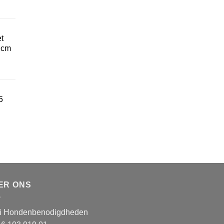
t
3 cm
5
ER ONS
i Hondenbenodigdheden