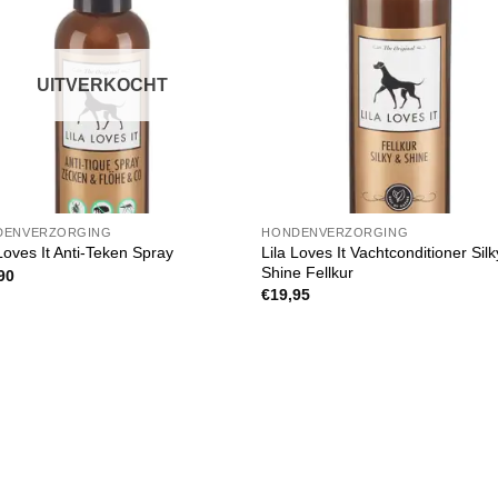
Toevoegen
Toevoe
aan
aan
verlanglijst
verlangl
UITVERKOCHT
DENVERZORGING
HONDENVERZORGING
Lila Loves It Vachtconditioner Sil
Loves It Anti-Teken Spray
Shine Fellkur
90
€
19,95