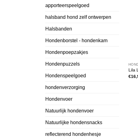
apporteerspeelgoed
halsband hond zelf ontwerpen
Halsbanden
Hondenborstel - hondenkam
Hondenpoepzakjes
Hondenpuzzels
HON
Lila 
Hondenspeelgoed
€
16,
hondenverzorging
Hondenvoer
Natuurlijk hondenvoer
Natuurlijke hondensnacks
reflecterend hondenhesje