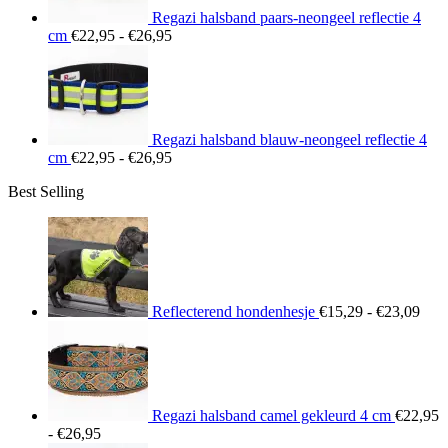
Regazi halsband paars-neongeel reflectie 4
Prijsklasse:
cm
€
22,95
-
€
26,95
€22,95
tot
€26,95
Regazi halsband blauw-neongeel reflectie 4
Prijsklasse:
cm
€
22,95
-
€
26,95
€22,95
Best Selling
tot
€26,95
Prij
€15
tot
€23
Reflecterend hondenhesje
€
15,29
-
€
23,09
Regazi halsband camel gekleurd 4 cm
€
22,95
Prijsklasse:
-
€
26,95