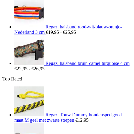
€22,95
tot
€26,95
Regazi halsband rood-wit-blauw-oranje-
Prijsklasse:
Nederland 3 cm
€
19,95
-
€
25,95
€19,95
tot
€25,95
Regazi halsband bruin-camel-turquoise 4 cm
Prijsklasse:
€
22,95
-
€
26,95
€22,95
Top Rated
tot
€26,95
Regazi Touw Dummy hondenspeelgoed
maat M geel met zwarte strepen
€
12,95