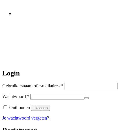
Let op:
Bestellingen worden t/m
zaterdag 20 juli
nog verstuurd.
Daarna gaat Basi even twee weken
dicht. Bestellen kan gewoon, echter
worden de bestellingen hierna,
per 5
augustus
a.s. weer verzonden.
Hartelijk dank voor uw geduld!
Login
Vereist
Gebruikersnaam of e-mailadres
*
Vereist
Wachtwoord
*
Onthouden
Inloggen
Je wachtwoord vergeten?