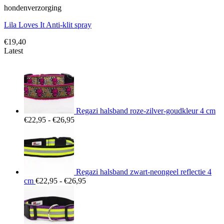
hondenverzorging
Lila Loves It Anti-klit spray
€
19,40
Latest
Regazi halsband roze-zilver-goudkleur 4 cm
Prijsklasse:
€
22,95
-
€
26,95
€22,95
tot
€26,95
Regazi halsband zwart-neongeel reflectie 4
Prijsklasse:
cm
€
22,95
-
€
26,95
€22,95
tot
€26,95