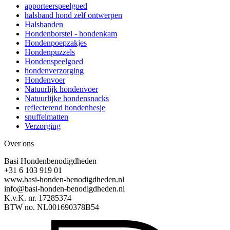
apporteerspeelgoed
halsband hond zelf ontwerpen
Halsbanden
Hondenborstel - hondenkam
Hondenpoepzakjes
Hondenpuzzels
Hondenspeelgoed
hondenverzorging
Hondenvoer
Natuurlijk hondenvoer
Natuurlijke hondensnacks
reflecterend hondenhesje
snuffelmatten
Verzorging
Over ons
Basi Hondenbenodigdheden
+31 6 103 919 01
www.basi-honden-benodigdheden.nl
info@basi-honden-benodigdheden.nl
K.v.K. nr. 17285374
BTW no. NL001690378B54
I