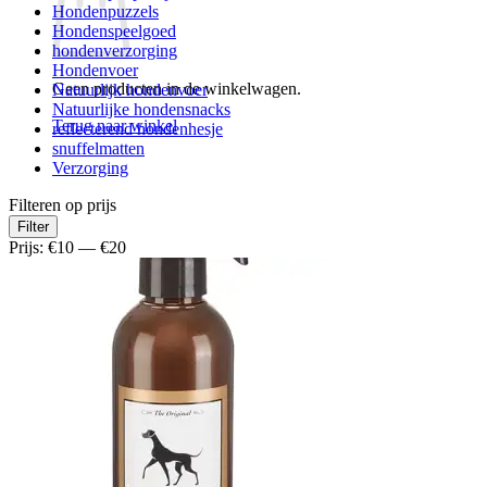
Hondenpuzzels
Hondenspeelgoed
hondenverzorging
Hondenvoer
Geen producten in de winkelwagen.
Natuurlijk hondenvoer
Natuurlijke hondensnacks
Terug naar winkel
reflecterend hondenhesje
snuffelmatten
Verzorging
Filteren op prijs
Min.
Max.
Filter
prijs
prijs
Prijs:
€10
—
€20