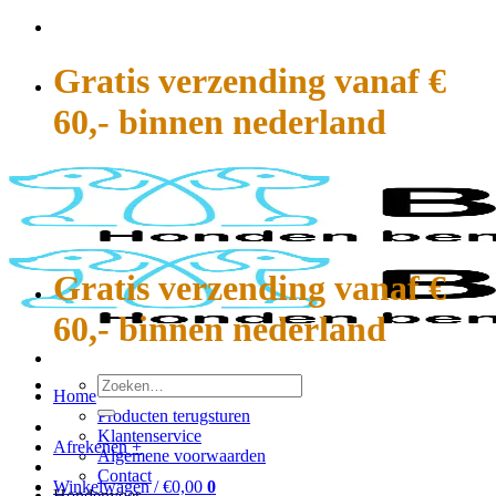
Ga
naar
inhoud
Gratis verzending vanaf €
60,- binnen nederland
Gratis verzending vanaf €
60,- binnen nederland
Zoeken
Home
naar:
Producten terugsturen
Klantenservice
Afrekenen
+
Algemene voorwaarden
Contact
Winkelwagen /
€
0,00
0
Hondenvoer