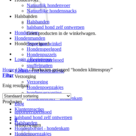
Natuurlijk hondenvoer
Natuurlijke hondensnacks
Halsbanden
Halsbanden
halsband hond zelf ontwerpen
Hondenriem
Geen producten in de winkelwagen.
Hondenmanden
Terug naar winkel
Hondenspeelgoed
Hondenspeelgoed
Hondenpuzzels
Login / Registreren
apporteerspeelgoed
snuffelmatten
Home
/
Shop
/
Producten getagged “honden klittenspray”
Reflecterend hondenhesje
Filter
Verzorging
Verzorging
Enig resultaat
Hondenpoepzakjes
hondenverzorging
Hondenborstel – hondenkam
Producten
Blog
Klantenreacties
apporteerspeelgoed
halsband hond zelf ontwerpen
0
Halsbanden
Winkelwagen
Hondenborstel - hondenkam
Hondenpoepzakjes