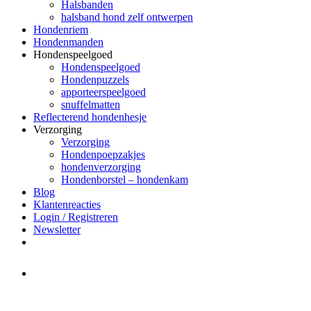
Halsbanden
halsband hond zelf ontwerpen
Hondenriem
Hondenmanden
Hondenspeelgoed
Hondenspeelgoed
Hondenpuzzels
apporteerspeelgoed
snuffelmatten
Reflecterend hondenhesje
Verzorging
Verzorging
Hondenpoepzakjes
hondenverzorging
Hondenborstel – hondenkam
Blog
Klantenreacties
Login / Registreren
Newsletter
Het merk Regazi is even met
minivakantie, van 10 t/m 13 juni
worden er geen halsbanden verstuurd