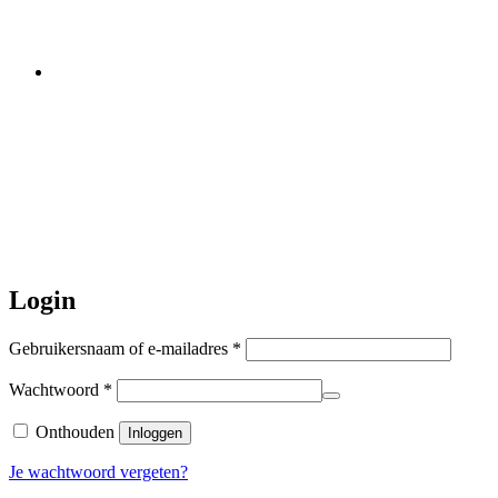
worden er geen halsbanden verstuurd
Let op:
Bestellingen worden t/m
zaterdag 20 juli
nog verstuurd.
Daarna gaat Basi even twee weken
dicht. Bestellen kan gewoon, echter
worden de bestellingen hierna,
per 5
augustus
a.s. weer verzonden.
Hartelijk dank voor uw geduld!
Login
Vereist
Gebruikersnaam of e-mailadres
*
Vereist
Wachtwoord
*
Onthouden
Inloggen
Je wachtwoord vergeten?