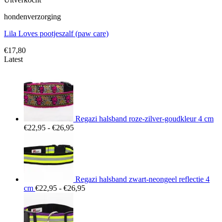
hondenverzorging
Lila Loves pootjeszalf (paw care)
€
17,80
Latest
Regazi halsband roze-zilver-goudkleur 4 cm
Prijsklasse:
€
22,95
-
€
26,95
€22,95
tot
€26,95
Regazi halsband zwart-neongeel reflectie 4
Prijsklasse:
cm
€
22,95
-
€
26,95
€22,95
tot
€26,95