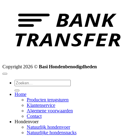
T
Copyright 2026 ©
Basi Hondenbenodigdheden
Zoeken
naar:
Home
Producten terugsturen
Klantenservice
Algemene voorwaarden
Contact
Hondenvoer
Natuurlijk hondenvoer
Natuurlijke hondensnacks