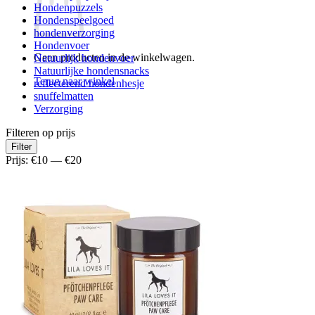
Hondenpuzzels
Hondenspeelgoed
hondenverzorging
Hondenvoer
Geen producten in de winkelwagen.
Natuurlijk hondenvoer
Natuurlijke hondensnacks
Terug naar winkel
reflecterend hondenhesje
snuffelmatten
Verzorging
Filteren op prijs
Min.
Max.
Filter
prijs
prijs
Prijs:
€10
—
€20