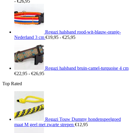
Prijsklasse:
-
€
26,95
€22,95
tot
€26,95
Regazi halsband rood-wit-blauw-oranje-
Prijsklasse:
Nederland 3 cm
€
19,95
-
€
25,95
€19,95
tot
€25,95
Regazi halsband bruin-camel-turquoise 4 cm
Prijsklasse:
€
22,95
-
€
26,95
€22,95
Top Rated
tot
€26,95
Regazi Touw Dummy hondenspeelgoed
maat M geel met zwarte strepen
€
12,95