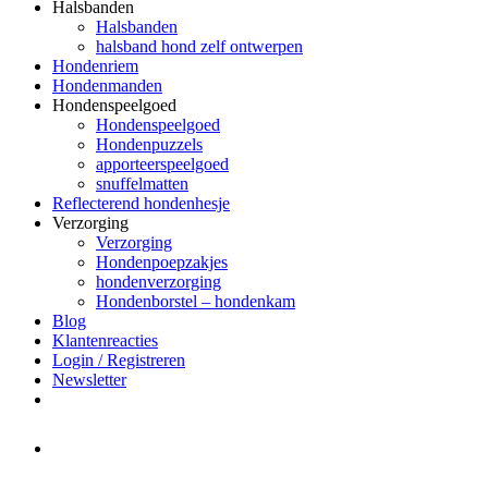
Halsbanden
Halsbanden
halsband hond zelf ontwerpen
Hondenriem
Hondenmanden
Hondenspeelgoed
Hondenspeelgoed
Hondenpuzzels
apporteerspeelgoed
snuffelmatten
Reflecterend hondenhesje
Verzorging
Verzorging
Hondenpoepzakjes
hondenverzorging
Hondenborstel – hondenkam
Blog
Klantenreacties
Login / Registreren
Newsletter
Het merk Regazi is even met
minivakantie, van 10 t/m 13 juni