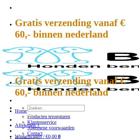
Ga
naar
inhoud
Gratis verzending vanaf €
60,- binnen nederland
Gratis verzending vanaf €
60,- binnen nederland
Zoeken
Home
naar:
Producten terugsturen
Klantenservice
Afrekenen
+
Algemene voorwaarden
Contact
Winkelwagen /
€
0,00
0
Hondenvoer