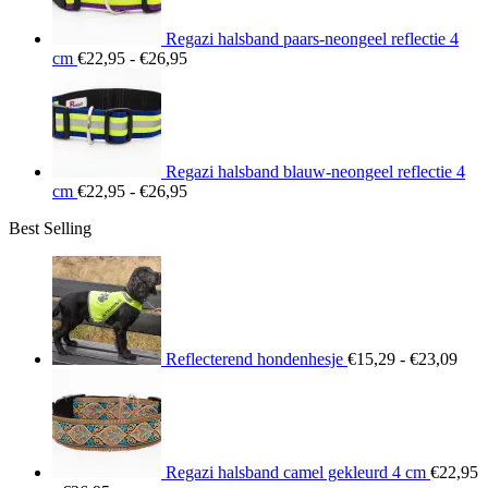
Regazi halsband paars-neongeel reflectie 4
Prijsklasse:
cm
€
22,95
-
€
26,95
€22,95
tot
€26,95
Regazi halsband blauw-neongeel reflectie 4
Prijsklasse:
cm
€
22,95
-
€
26,95
€22,95
Best Selling
tot
€26,95
Prij
€15
tot
€23
Reflecterend hondenhesje
€
15,29
-
€
23,09
Regazi halsband camel gekleurd 4 cm
€
22,95