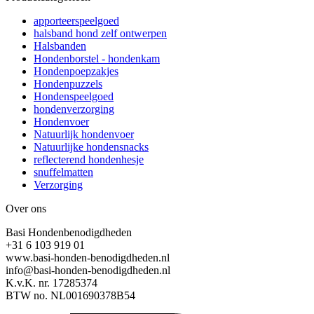
apporteerspeelgoed
halsband hond zelf ontwerpen
Halsbanden
Hondenborstel - hondenkam
Hondenpoepzakjes
Hondenpuzzels
Hondenspeelgoed
hondenverzorging
Hondenvoer
Natuurlijk hondenvoer
Natuurlijke hondensnacks
reflecterend hondenhesje
snuffelmatten
Verzorging
Over ons
Basi Hondenbenodigdheden
+31 6 103 919 01
www.basi-honden-benodigdheden.nl
info@basi-honden-benodigdheden.nl
K.v.K. nr. 17285374
BTW no. NL001690378B54