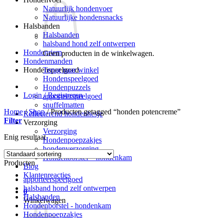
Natuurlijk hondenvoer
Natuurlijke hondensnacks
Halsbanden
Halsbanden
halsband hond zelf ontwerpen
Hondenriem
Geen producten in de winkelwagen.
Hondenmanden
Terug naar winkel
Hondenspeelgoed
Hondenspeelgoed
Hondenpuzzels
Login / Registreren
apporteerspeelgoed
snuffelmatten
Home
/
Shop
/
Producten getagged “honden potencreme”
Reflecterend hondenhesje
Filter
Verzorging
Verzorging
Enig resultaat
Hondenpoepzakjes
hondenverzorging
Hondenborstel – hondenkam
Producten
Blog
Klantenreacties
apporteerspeelgoed
halsband hond zelf ontwerpen
0
Halsbanden
Winkelwagen
Hondenborstel - hondenkam
Hondenpoepzakjes