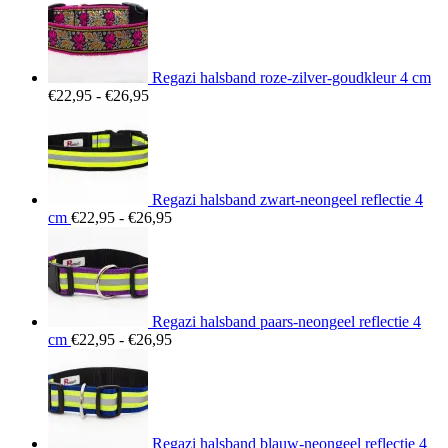
Regazi halsband roze-zilver-goudkleur 4 cm
Prijsklasse:
€
22,95
-
€
26,95
€22,95
tot
€26,95
Regazi halsband zwart-neongeel reflectie 4
Prijsklasse:
cm
€
22,95
-
€
26,95
€22,95
tot
€26,95
Regazi halsband paars-neongeel reflectie 4
Prijsklasse:
cm
€
22,95
-
€
26,95
€22,95
tot
€26,95
Regazi halsband blauw-neongeel reflectie 4