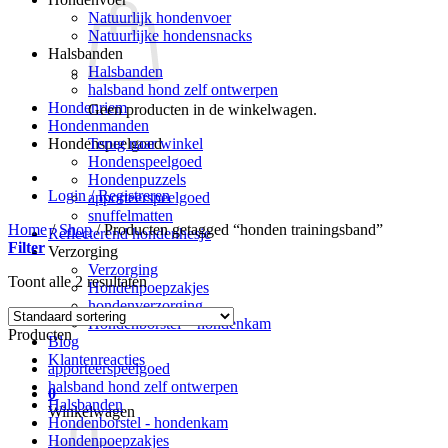
Natuurlijk hondenvoer
Natuurlijke hondensnacks
Halsbanden
Halsbanden
halsband hond zelf ontwerpen
Hondenriem
Geen producten in de winkelwagen.
Hondenmanden
Terug naar winkel
Hondenspeelgoed
Hondenspeelgoed
Hondenpuzzels
Login / Registreren
apporteerspeelgoed
snuffelmatten
Home
/
Shop
/
Producten getagged “honden trainingsband”
Reflecterend hondenhesje
Filter
Verzorging
Verzorging
Toont alle 2 resultaten
Hondenpoepzakjes
hondenverzorging
Hondenborstel – hondenkam
Producten
Blog
Klantenreacties
apporteerspeelgoed
halsband hond zelf ontwerpen
0
Halsbanden
Winkelwagen
Hondenborstel - hondenkam
Hondenpoepzakjes