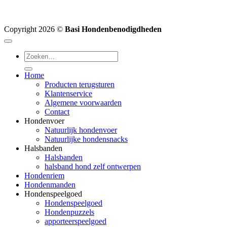
Copyright 2026 ©
Basi Hondenbenodigdheden
Zoeken
naar:
Home
Producten terugsturen
Klantenservice
Algemene voorwaarden
Contact
Hondenvoer
Natuurlijk hondenvoer
Natuurlijke hondensnacks
Halsbanden
Halsbanden
halsband hond zelf ontwerpen
Hondenriem
Hondenmanden
Hondenspeelgoed
Hondenspeelgoed
Hondenpuzzels
apporteerspeelgoed