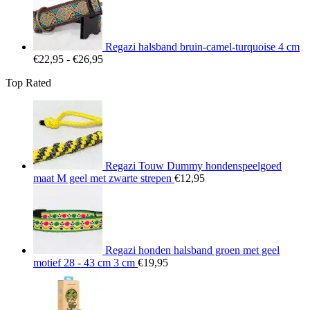
€25,95
Regazi halsband bruin-camel-turquoise 4 cm
Prijsklasse:
€
22,95
-
€
26,95
€22,95
Top Rated
tot
€26,95
Regazi Touw Dummy hondenspeelgoed
maat M geel met zwarte strepen
€
12,95
Regazi honden halsband groen met geel
motief 28 - 43 cm 3 cm
€
19,95