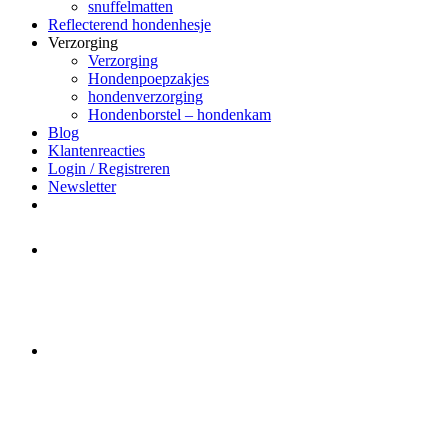
snuffelmatten
Reflecterend hondenhesje
Verzorging
Verzorging
Hondenpoepzakjes
hondenverzorging
Hondenborstel – hondenkam
Blog
Klantenreacties
Login / Registreren
Newsletter
Het merk Regazi is even met
minivakantie, van 10 t/m 13 juni
worden er geen halsbanden verstuurd
Let op:
Bestellingen worden t/m
zaterdag 20 juli
nog verstuurd.
Daarna gaat Basi even twee weken
dicht. Bestellen kan gewoon, echter