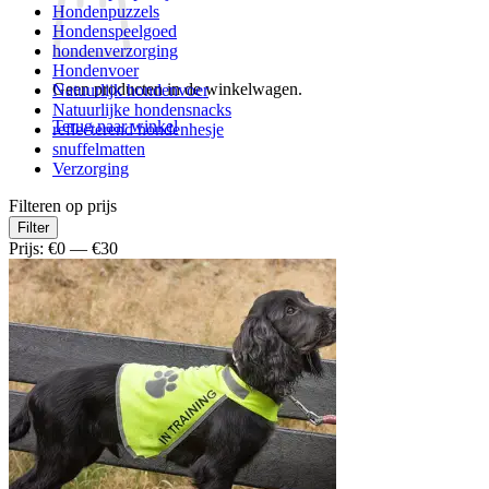
Hondenpuzzels
Hondenspeelgoed
hondenverzorging
Hondenvoer
Geen producten in de winkelwagen.
Natuurlijk hondenvoer
Natuurlijke hondensnacks
Terug naar winkel
reflecterend hondenhesje
snuffelmatten
Verzorging
Filteren op prijs
Min.
Max.
Filter
prijs
prijs
Prijs:
€0
—
€30