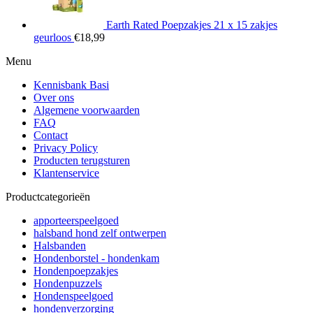
Earth Rated Poepzakjes 21 x 15 zakjes
geurloos
€
18,99
Menu
Kennisbank Basi
Over ons
Algemene voorwaarden
FAQ
Contact
Privacy Policy
Producten terugsturen
Klantenservice
Productcategorieën
apporteerspeelgoed
halsband hond zelf ontwerpen
Halsbanden
Hondenborstel - hondenkam
Hondenpoepzakjes
Hondenpuzzels
Hondenspeelgoed
hondenverzorging