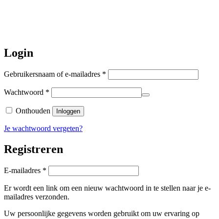
worden de bestellingen hierna,
per 5
augustus
a.s. weer verzonden.
Hartelijk dank voor uw geduld!
Login
Vereist
Gebruikersnaam of e-mailadres
*
Vereist
Wachtwoord
*
Onthouden
Inloggen
Je wachtwoord vergeten?
Registreren
Vereist
E-mailadres
*
Er wordt een link om een nieuw wachtwoord in te stellen naar je e-
mailadres verzonden.
Uw persoonlijke gegevens worden gebruikt om uw ervaring op