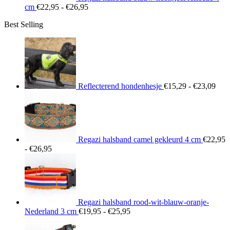
Prijsklasse:
cm
€
22,95
-
€
26,95
€22,95
Best Selling
tot
€26,95
Prij
€15
tot
€23
Reflecterend hondenhesje
€
15,29
-
€
23,09
Regazi halsband camel gekleurd 4 cm
€
22,95
Prijsklasse:
-
€
26,95
€22,95
tot
€26,95
Regazi halsband rood-wit-blauw-oranje-
Prijsklasse:
Nederland 3 cm
€
19,95
-
€
25,95
€19,95
tot