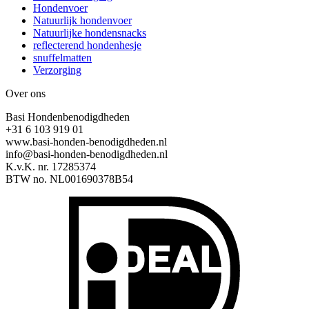
Hondenvoer
Natuurlijk hondenvoer
Natuurlijke hondensnacks
reflecterend hondenhesje
snuffelmatten
Verzorging
Over ons
Basi Hondenbenodigdheden
+31 6 103 919 01
www.basi-honden-benodigdheden.nl
info@basi-honden-benodigdheden.nl
K.v.K. nr. 17285374
BTW no. NL001690378B54
I