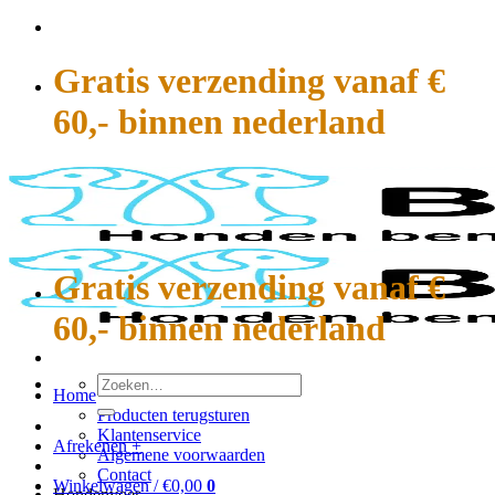
Ga
naar
inhoud
Gratis verzending vanaf €
60,- binnen nederland
Gratis verzending vanaf €
60,- binnen nederland
Zoeken
Home
naar:
Producten terugsturen
Klantenservice
Afrekenen
+
Algemene voorwaarden
Contact
Winkelwagen /
€
0,00
0
Hondenvoer