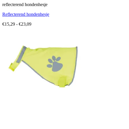
reflecterend hondenhesje
Reflecterend hondenhesje
Prijsklasse:
€
15,29
-
€
23,09
€15,29
tot
€23,09