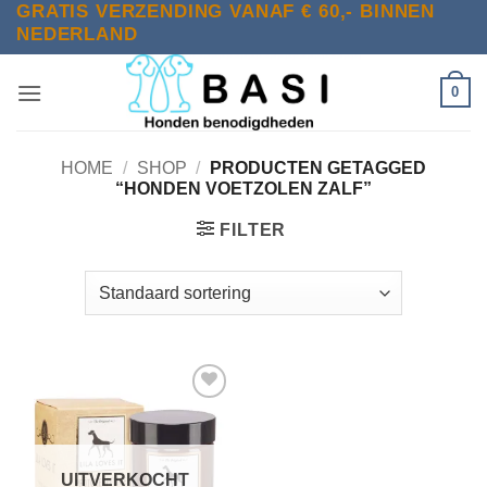
GRATIS VERZENDING VANAF € 60,- BINNEN
Ga
NEDERLAND
naar
inhoud
0
HOME
/
SHOP
/
PRODUCTEN GETAGGED
“HONDEN VOETZOLEN ZALF”
FILTER
Toevoegen
aan
verlanglijst
UITVERKOCHT