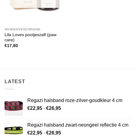
HONDENVERZORGING
Lila Loves pootjeszalf (paw
care)
€
17,80
LATEST
Regazi halsband roze-zilver-goudkleur 4 cm
Prijsklasse:
€
22,95
-
€
26,95
€22,95
tot
Regazi halsband zwart-neongeel reflectie 4 cm
€26,95
Prijsklasse:
€
22,95
-
€
26,95