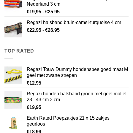
€26,95
Nederland 3 cm
Prijsklasse:
€
19,95
-
€
25,95
€19,95
Regazi halsband bruin-camel-turquoise 4 cm
tot
Prijsklasse:
€
22,95
-
€
26,95
€25,95
€22,95
tot
€26,95
TOP RATED
Regazi Touw Dummy hondenspeelgoed maat M
geel met zwarte strepen
€
12,95
Regazi honden halsband groen met geel motief
28 - 43 cm 3 cm
€
19,95
Earth Rated Poepzakjes 21 x 15 zakjes
geurloos
€
18,99