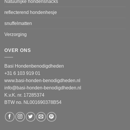
Natuurlijke hondensnacks
reflecterend hondenhesje
snuffelmatten
Verzorging
OVER ONS
Basi Hondenbenodigdheden
+31 6 103 919 01
www.basi-honden-benodigdheden.nl
info@basi-honden-benodigdheden.nl
K.v.K. nr. 17285374
BTW no. NL001690378B54