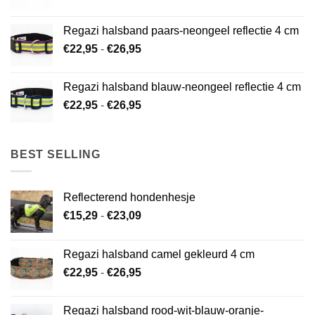
€22,95
tot
Regazi halsband paars-neongeel reflectie 4 cm
€26,95
Prijsklasse:
€
22,95
-
€
26,95
€22,95
tot
Regazi halsband blauw-neongeel reflectie 4 cm
€26,95
Prijsklasse:
€
22,95
-
€
26,95
€22,95
tot
€26,95
BEST SELLING
Reflecterend hondenhesje
Prijsklasse:
€
15,29
-
€
23,09
€15,29
tot
Regazi halsband camel gekleurd 4 cm
€23,09
Prijsklasse:
€
22,95
-
€
26,95
€22,95
tot
Regazi halsband rood-wit-blauw-oranje-