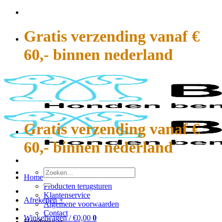
Ga
naar
inhoud
Gratis verzending vanaf €
60,- binnen nederland
Gratis verzending vanaf €
60,- binnen nederland
Zoeken
Home
naar:
Producten terugsturen
Klantenservice
Afrekenen
+
Algemene voorwaarden
Contact
Winkelwagen /
€
0,00
0
Hondenvoer