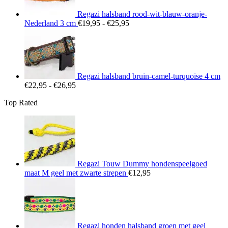
Regazi halsband rood-wit-blauw-oranje-
Prijsklasse:
Nederland 3 cm
€
19,95
-
€
25,95
€19,95
tot
€25,95
Regazi halsband bruin-camel-turquoise 4 cm
Prijsklasse:
€
22,95
-
€
26,95
€22,95
Top Rated
tot
€26,95
Regazi Touw Dummy hondenspeelgoed
maat M geel met zwarte strepen
€
12,95
Regazi honden halsband groen met geel