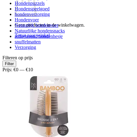
Hondenpuzzels
Hondenspeelgoed
hondenverzorging
Hondenvoer
Geen producten in de winkelwagen.
Natuurlijk hondenvoer
Natuurlijke hondensnacks
Terug naar winkel
reflecterend hondenhesje
snuffelmatten
Verzorging
Filteren op prijs
Min.
Max.
Filter
prijs
prijs
Prijs:
€0
—
€10