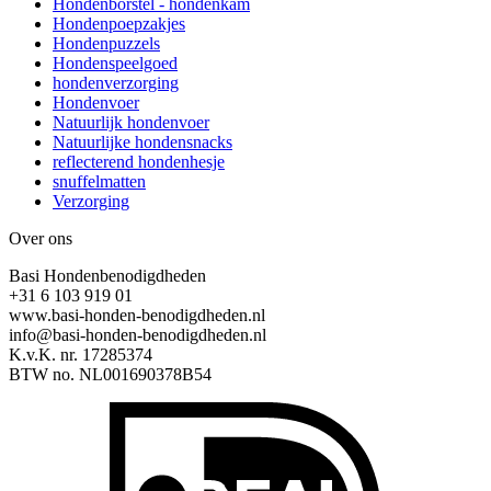
Hondenborstel - hondenkam
Hondenpoepzakjes
Hondenpuzzels
Hondenspeelgoed
hondenverzorging
Hondenvoer
Natuurlijk hondenvoer
Natuurlijke hondensnacks
reflecterend hondenhesje
snuffelmatten
Verzorging
Over ons
Basi Hondenbenodigdheden
+31 6 103 919 01
www.basi-honden-benodigdheden.nl
info@basi-honden-benodigdheden.nl
K.v.K. nr. 17285374
BTW no. NL001690378B54
I