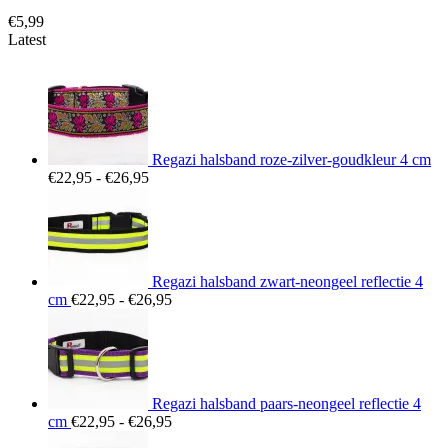
€
5,99
Latest
Regazi halsband roze-zilver-goudkleur 4 cm
Prijsklasse:
€
22,95
-
€
26,95
€22,95
tot
€26,95
Regazi halsband zwart-neongeel reflectie 4
Prijsklasse:
cm
€
22,95
-
€
26,95
€22,95
tot
€26,95
Regazi halsband paars-neongeel reflectie 4
Prijsklasse:
cm
€
22,95
-
€
26,95
€22,95