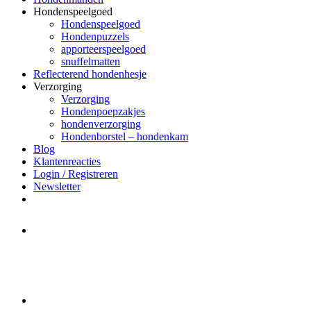
Hondenspeelgoed
Hondenspeelgoed
Hondenpuzzels
apporteerspeelgoed
snuffelmatten
Reflecterend hondenhesje
Verzorging
Verzorging
Hondenpoepzakjes
hondenverzorging
Hondenborstel – hondenkam
Blog
Klantenreacties
Login / Registreren
Newsletter
Het merk Regazi is even met
minivakantie, van 10 t/m 13 juni
worden er geen halsbanden verstuurd
Let op:
Bestellingen worden t/m