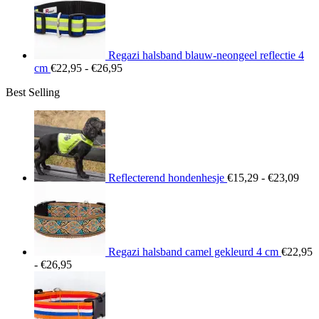
tot
€26,95
Regazi halsband blauw-neongeel reflectie 4
Prijsklasse:
cm
€
22,95
-
€
26,95
€22,95
Best Selling
tot
€26,95
Prij
€15
tot
€23
Reflecterend hondenhesje
€
15,29
-
€
23,09
Regazi halsband camel gekleurd 4 cm
€
22,95
Prijsklasse:
-
€
26,95
€22,95
tot
€26,95