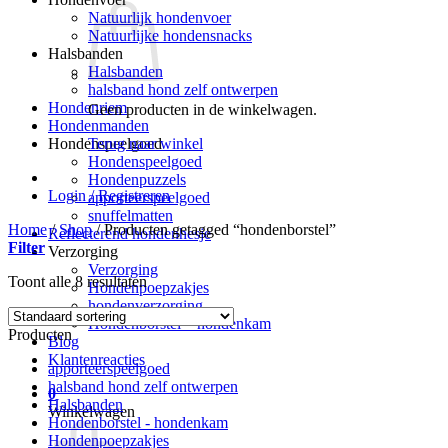
Natuurlijk hondenvoer
Natuurlijke hondensnacks
Halsbanden
Halsbanden
halsband hond zelf ontwerpen
Hondenriem
Geen producten in de winkelwagen.
Hondenmanden
Terug naar winkel
Hondenspeelgoed
Hondenspeelgoed
Hondenpuzzels
Login / Registreren
apporteerspeelgoed
snuffelmatten
Home
/
Shop
/
Producten getagged “hondenborstel”
Reflecterend hondenhesje
Filter
Verzorging
Verzorging
Toont alle 8 resultaten
Hondenpoepzakjes
hondenverzorging
Hondenborstel – hondenkam
Producten
Blog
Klantenreacties
apporteerspeelgoed
halsband hond zelf ontwerpen
0
Halsbanden
Winkelwagen
Hondenborstel - hondenkam
Hondenpoepzakjes