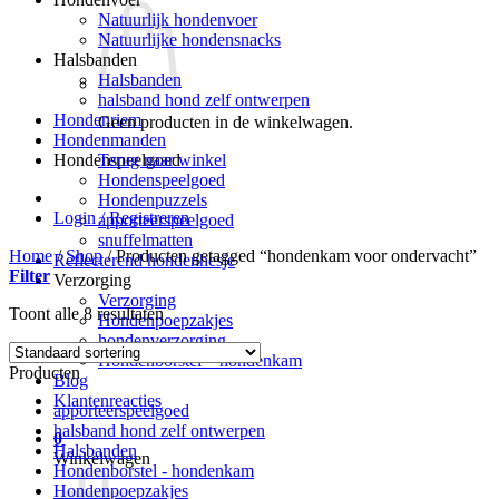
Natuurlijk hondenvoer
Natuurlijke hondensnacks
Halsbanden
Halsbanden
halsband hond zelf ontwerpen
Hondenriem
Geen producten in de winkelwagen.
Hondenmanden
Terug naar winkel
Hondenspeelgoed
Hondenspeelgoed
Hondenpuzzels
Login / Registreren
apporteerspeelgoed
snuffelmatten
Home
/
Shop
/
Producten getagged “hondenkam voor ondervacht”
Reflecterend hondenhesje
Filter
Verzorging
Verzorging
Toont alle 8 resultaten
Hondenpoepzakjes
hondenverzorging
Hondenborstel – hondenkam
Producten
Blog
Klantenreacties
apporteerspeelgoed
halsband hond zelf ontwerpen
0
Halsbanden
Winkelwagen
Hondenborstel - hondenkam
Hondenpoepzakjes