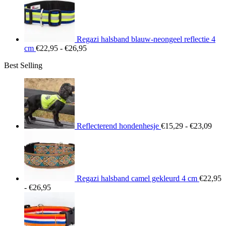
tot
€26,95
Regazi halsband blauw-neongeel reflectie 4
Prijsklasse:
cm
€
22,95
-
€
26,95
€22,95
Best Selling
tot
€26,95
Prij
€15
tot
€23
Reflecterend hondenhesje
€
15,29
-
€
23,09
Regazi halsband camel gekleurd 4 cm
€
22,95
Prijsklasse:
-
€
26,95
€22,95
tot
€26,95