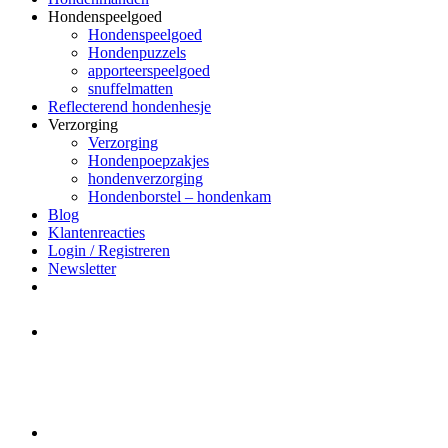
Hondenspeelgoed
Hondenspeelgoed
Hondenpuzzels
apporteerspeelgoed
snuffelmatten
Reflecterend hondenhesje
Verzorging
Verzorging
Hondenpoepzakjes
hondenverzorging
Hondenborstel – hondenkam
Blog
Klantenreacties
Login / Registreren
Newsletter
Het merk Regazi is even met
minivakantie, van 10 t/m 13 juni
worden er geen halsbanden verstuurd
Let op:
Bestellingen worden t/m