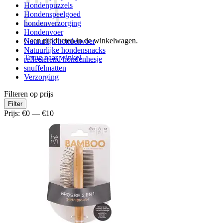
Hondenpuzzels
Hondenspeelgoed
hondenverzorging
Hondenvoer
Geen producten in de winkelwagen.
Natuurlijk hondenvoer
Natuurlijke hondensnacks
Terug naar winkel
reflecterend hondenhesje
snuffelmatten
Verzorging
Filteren op prijs
Min.
Max.
Filter
prijs
prijs
Prijs:
€0
—
€10