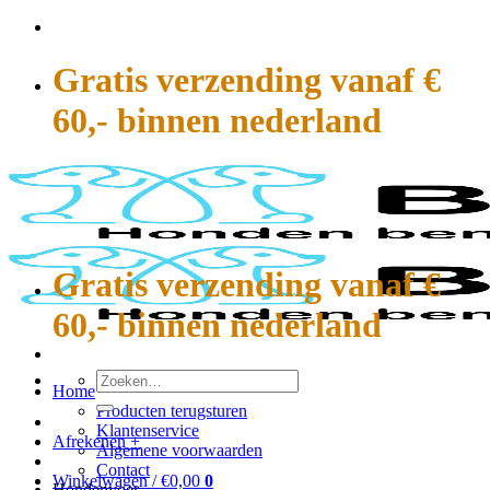
Ga
naar
inhoud
Gratis verzending vanaf €
60,- binnen nederland
Gratis verzending vanaf €
60,- binnen nederland
Zoeken
Home
naar:
Producten terugsturen
Klantenservice
Afrekenen
+
Algemene voorwaarden
Contact
Winkelwagen /
€
0,00
0
Hondenvoer