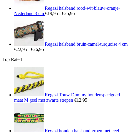
Regazi halsband rood-wit-blauw-oranje-
Prijsklasse:
Nederland 3 cm
€
19,95
-
€
25,95
€19,95
tot
€25,95
Regazi halsband bruin-camel-turquoise 4 cm
Prijsklasse:
€
22,95
-
€
26,95
€22,95
Top Rated
tot
€26,95
Regazi Touw Dummy hondenspeelgoed
maat M geel met zwarte strepen
€
12,95
Regazi honden halsband groen met geel