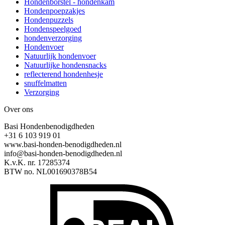
Hondenborstel - hondenkam
Hondenpoepzakjes
Hondenpuzzels
Hondenspeelgoed
hondenverzorging
Hondenvoer
Natuurlijk hondenvoer
Natuurlijke hondensnacks
reflecterend hondenhesje
snuffelmatten
Verzorging
Over ons
Basi Hondenbenodigdheden
+31 6 103 919 01
www.basi-honden-benodigdheden.nl
info@basi-honden-benodigdheden.nl
K.v.K. nr. 17285374
BTW no. NL001690378B54
I