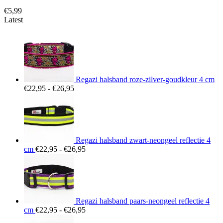
€
5,99
Latest
Regazi halsband roze-zilver-goudkleur 4 cm
Prijsklasse:
€
22,95
-
€
26,95
€22,95
tot
€26,95
Regazi halsband zwart-neongeel reflectie 4
Prijsklasse:
cm
€
22,95
-
€
26,95
€22,95
tot
€26,95
Regazi halsband paars-neongeel reflectie 4
Prijsklasse:
cm
€
22,95
-
€
26,95
€22,95