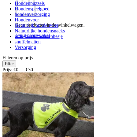
Hondenpuzzels
Hondenspeelgoed
hondenverzorging
Hondenvoer
Geen producten in de winkelwagen.
Natuurlijk hondenvoer
Natuurlijke hondensnacks
Terug naar winkel
reflecterend hondenhesje
snuffelmatten
Verzorging
Filteren op prijs
Min.
Max.
Filter
prijs
prijs
Prijs:
€0
—
€30