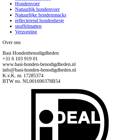
Hondenvoer
Natuurlijk hondenvoer
Natuurlijke hondensnacks
reflecterend hondenhesje
snuffelmatten
Verzorging
Over ons
Basi Hondenbenodigdheden
+31 6 103 919 01
www.basi-honden-benodigdheden.nl
info@basi-honden-benodigdheden.nl
K.v.K. nr. 17285374
BTW no. NL001690378B54
I