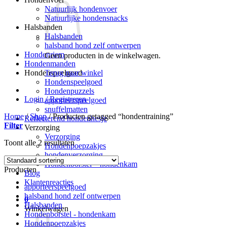
Natuurlijk hondenvoer
Natuurlijke hondensnacks
Halsbanden
Halsbanden
halsband hond zelf ontwerpen
Hondenriem
Geen producten in de winkelwagen.
Hondenmanden
Terug naar winkel
Hondenspeelgoed
Hondenspeelgoed
Hondenpuzzels
Login / Registreren
apporteerspeelgoed
snuffelmatten
Home
/
Shop
/
Producten getagged “hondentraining”
Reflecterend hondenhesje
Filter
Verzorging
Verzorging
Toont alle 2 resultaten
Hondenpoepzakjes
hondenverzorging
Hondenborstel – hondenkam
Producten
Blog
Klantenreacties
apporteerspeelgoed
halsband hond zelf ontwerpen
0
Halsbanden
Winkelwagen
Hondenborstel - hondenkam
Hondenpoepzakjes