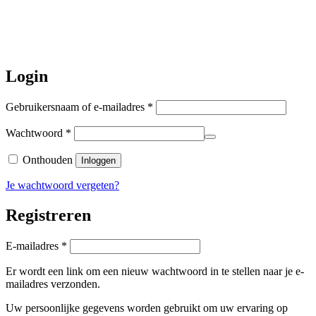
worden de bestellingen hierna,
per 5
augustus
a.s. weer verzonden.
Hartelijk dank voor uw geduld!
Login
Vereist
Gebruikersnaam of e-mailadres
*
Vereist
Wachtwoord
*
Onthouden
Inloggen
Je wachtwoord vergeten?
Registreren
Vereist
E-mailadres
*
Er wordt een link om een nieuw wachtwoord in te stellen naar je e-
mailadres verzonden.
Uw persoonlijke gegevens worden gebruikt om uw ervaring op