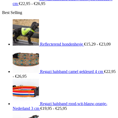
Prijsklasse:
cm
€
22,95
-
€
26,95
€22,95
Best Selling
tot
€26,95
Prij
€15
tot
€23
Reflecterend hondenhesje
€
15,29
-
€
23,09
Regazi halsband camel gekleurd 4 cm
€
22,95
Prijsklasse:
-
€
26,95
€22,95
tot
€26,95
Regazi halsband rood-wit-blauw-oranje-
Prijsklasse:
Nederland 3 cm
€
19,95
-
€
25,95
€19,95
tot