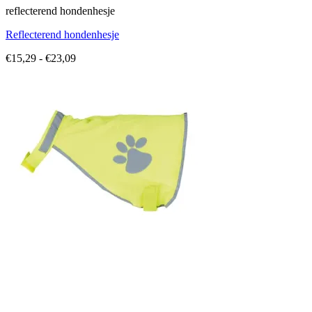
reflecterend hondenhesje
Reflecterend hondenhesje
Prijsklasse:
€
15,29
-
€
23,09
€15,29
tot
€23,09