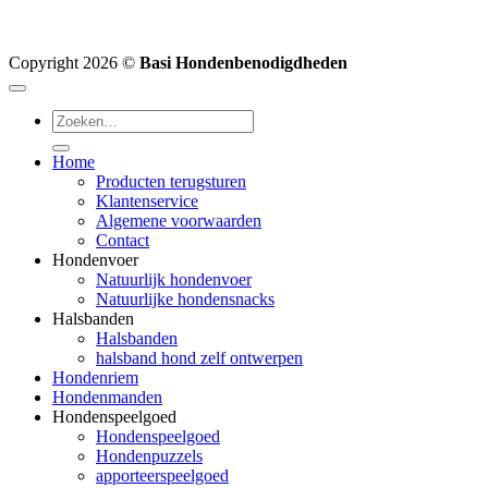
Copyright 2026 ©
Basi Hondenbenodigdheden
Zoeken
naar:
Home
Producten terugsturen
Klantenservice
Algemene voorwaarden
Contact
Hondenvoer
Natuurlijk hondenvoer
Natuurlijke hondensnacks
Halsbanden
Halsbanden
halsband hond zelf ontwerpen
Hondenriem
Hondenmanden
Hondenspeelgoed
Hondenspeelgoed
Hondenpuzzels
apporteerspeelgoed