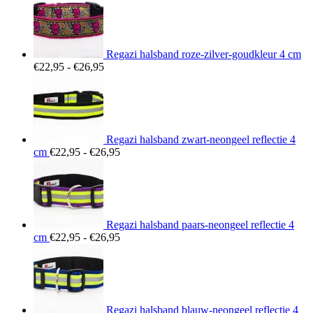
Regazi halsband roze-zilver-goudkleur 4 cm
Prijsklasse:
€
22,95
-
€
26,95
€22,95
tot
€26,95
Regazi halsband zwart-neongeel reflectie 4
Prijsklasse:
cm
€
22,95
-
€
26,95
€22,95
tot
€26,95
Regazi halsband paars-neongeel reflectie 4
Prijsklasse:
cm
€
22,95
-
€
26,95
€22,95
tot
€26,95
Regazi halsband blauw-neongeel reflectie 4