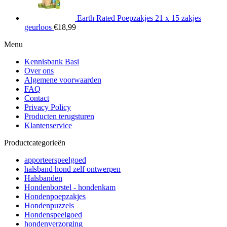
Earth Rated Poepzakjes 21 x 15 zakjes
geurloos
€
18,99
Menu
Kennisbank Basi
Over ons
Algemene voorwaarden
FAQ
Contact
Privacy Policy
Producten terugsturen
Klantenservice
Productcategorieën
apporteerspeelgoed
halsband hond zelf ontwerpen
Halsbanden
Hondenborstel - hondenkam
Hondenpoepzakjes
Hondenpuzzels
Hondenspeelgoed
hondenverzorging