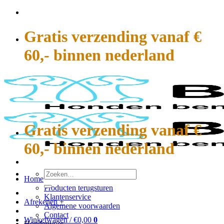
Ga
naar
inhoud
Gratis verzending vanaf €
60,- binnen nederland
Gratis verzending vanaf €
60,- binnen nederland
Zoeken
Home
naar:
Producten terugsturen
Klantenservice
Afrekenen
+
Algemene voorwaarden
Contact
Winkelwagen /
€
0,00
0
Hondenvoer