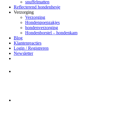
snuffelmatten
Reflecterend hondenhesje
Verzorging
Verzorging
Hondenpoepzakjes
hondenverzorging
Hondenborstel – hondenkam
Blog
Klantenreacties
Login / Registreren
Newsletter
Het merk Regazi is even met
minivakantie, van 10 t/m 13 juni
worden er geen halsbanden verstuurd
Let op:
Bestellingen worden t/m
zaterdag 20 juli
nog verstuurd.
Daarna gaat Basi even twee weken
dicht. Bestellen kan gewoon, echter