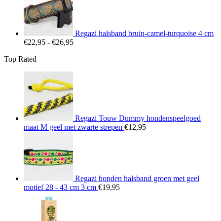
€25,95
Regazi halsband bruin-camel-turquoise 4 cm
Prijsklasse:
€
22,95
-
€
26,95
€22,95
Top Rated
tot
€26,95
Regazi Touw Dummy hondenspeelgoed
maat M geel met zwarte strepen
€
12,95
Regazi honden halsband groen met geel
motief 28 - 43 cm 3 cm
€
19,95