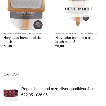
verlanglijst
verlanglijst
UITVERKOCHT
HONDENBORSTEL - HONDENKAM
HONDENBORSTEL - HONDENKAM
Héry Labo bamboe slicker
Héry Labo bamboe slicker
brush
brush maat S
€
8,49
€
5,99
LATEST
Regazi halsband roze-zilver-goudkleur 4 cm
Prijsklasse:
€
22,95
-
€
26,95
€22,95
tot