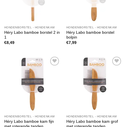
HONDENBORSTEL - HONDENKAM
HONDENBORSTEL - HONDENKAM
Héry Labo bamboe borstel 2 in
Héry Labo bamboe borstel
1
bolpin
€
8,49
€
7,99
Toevoegen
Toevoegen
aan
aan
verlanglijst
verlanglijst
HONDENBORSTEL - HONDENKAM
HONDENBORSTEL - HONDENKAM
Héry Labo bamboe kam fijn
Héry Labo bamboe kam grof
met roterende tanden
met roterende tanden