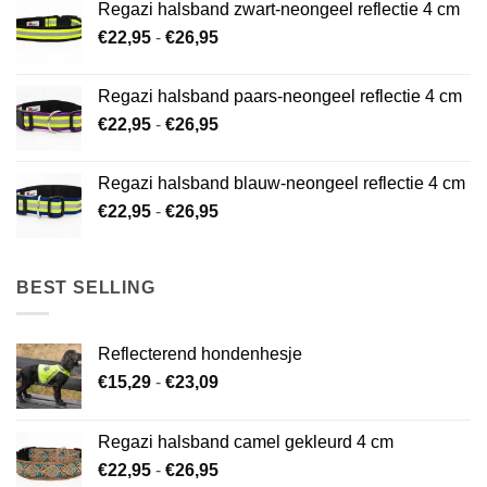
Regazi halsband zwart-neongeel reflectie 4 cm
€26,95
Prijsklasse:
€
22,95
-
€
26,95
€22,95
tot
Regazi halsband paars-neongeel reflectie 4 cm
€26,95
Prijsklasse:
€
22,95
-
€
26,95
€22,95
tot
Regazi halsband blauw-neongeel reflectie 4 cm
€26,95
Prijsklasse:
€
22,95
-
€
26,95
€22,95
tot
€26,95
BEST SELLING
Reflecterend hondenhesje
Prijsklasse:
€
15,29
-
€
23,09
€15,29
tot
Regazi halsband camel gekleurd 4 cm
€23,09
Prijsklasse:
€
22,95
-
€
26,95