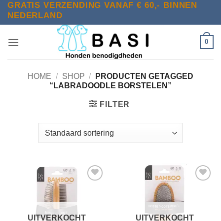
GRATIS VERZENDING VANAF € 60,- BINNEN
Ga
NEDERLAND
naar
inhoud
0
HOME
/
SHOP
/
PRODUCTEN GETAGGED
“LABRADOODLE BORSTELEN”
FILTER
Toevoegen
Toevoegen
aan
aan
verlanglijst
verlanglijst
UITVERKOCHT
UITVERKOCHT