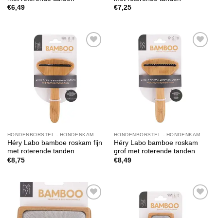
€
6,49
€
7,25
Toevoegen
Toevoegen
aan
aan
verlanglijst
verlanglijst
HONDENBORSTEL - HONDENKAM
HONDENBORSTEL - HONDENKAM
Héry Labo bamboe roskam fijn
Héry Labo bamboe roskam
met roterende tanden
grof met roterende tanden
€
8,75
€
8,49
Toevoegen
Toevoegen
aan
aan