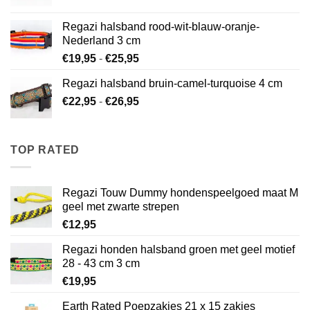
€22,95
tot
Regazi halsband rood-wit-blauw-oranje-
€26,95
Nederland 3 cm
Prijsklasse:
€
19,95
-
€
25,95
€19,95
Regazi halsband bruin-camel-turquoise 4 cm
tot
Prijsklasse:
€
22,95
-
€
26,95
€25,95
€22,95
tot
€26,95
TOP RATED
Regazi Touw Dummy hondenspeelgoed maat M
geel met zwarte strepen
€
12,95
Regazi honden halsband groen met geel motief
28 - 43 cm 3 cm
€
19,95
Earth Rated Poepzakjes 21 x 15 zakjes