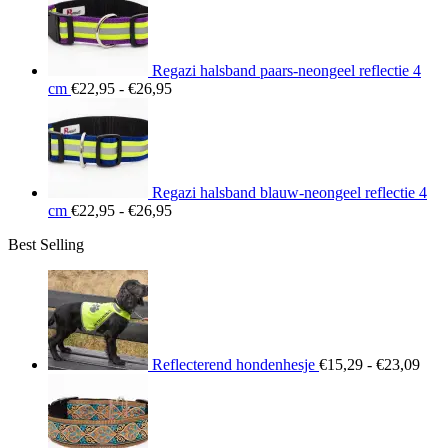
tot
€26,95
Regazi halsband paars-neongeel reflectie 4
Prijsklasse:
cm
€
22,95
-
€
26,95
€22,95
tot
€26,95
Regazi halsband blauw-neongeel reflectie 4
Prijsklasse:
cm
€
22,95
-
€
26,95
€22,95
Best Selling
tot
€26,95
Prij
€15
tot
€23
Reflecterend hondenhesje
€
15,29
-
€
23,09