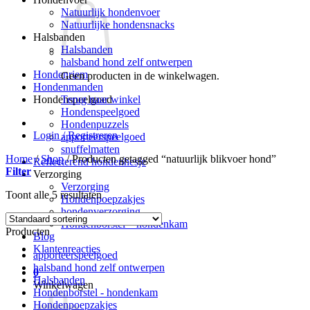
Natuurlijk hondenvoer
Natuurlijke hondensnacks
Halsbanden
Halsbanden
halsband hond zelf ontwerpen
Hondenriem
Geen producten in de winkelwagen.
Hondenmanden
Terug naar winkel
Hondenspeelgoed
Hondenspeelgoed
Hondenpuzzels
Login / Registreren
apporteerspeelgoed
snuffelmatten
Home
/
Shop
/
Producten getagged “natuurlijk blikvoer hond”
Reflecterend hondenhesje
Filter
Verzorging
Verzorging
Toont alle 5 resultaten
Hondenpoepzakjes
hondenverzorging
Hondenborstel – hondenkam
Producten
Blog
Klantenreacties
apporteerspeelgoed
halsband hond zelf ontwerpen
0
Halsbanden
Winkelwagen
Hondenborstel - hondenkam
Hondenpoepzakjes