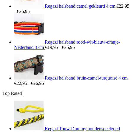
Regazi halsband camel gekleurd 4 cm
€
22,95
Prijsklasse:
-
€
26,95
€22,95
tot
€26,95
Regazi halsband rood-wit-blauw-oranje-
Prijsklasse:
Nederland 3 cm
€
19,95
-
€
25,95
€19,95
tot
€25,95
Regazi halsband bruin-camel-turquoise 4 cm
Prijsklasse:
€
22,95
-
€
26,95
€22,95
Top Rated
tot
€26,95
Regazi Touw Dummy hondenspeelgoed