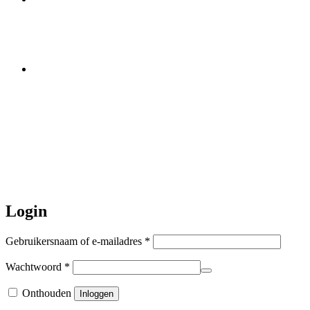
minivakantie, van 10 t/m 13 juni
worden er geen halsbanden verstuurd
Let op:
Bestellingen worden t/m
zaterdag 20 juli
nog verstuurd.
Daarna gaat Basi even twee weken
dicht. Bestellen kan gewoon, echter
worden de bestellingen hierna,
per 5
augustus
a.s. weer verzonden.
Hartelijk dank voor uw geduld!
Login
Vereist
Gebruikersnaam of e-mailadres
*
Vereist
Wachtwoord
*
Onthouden
Inloggen