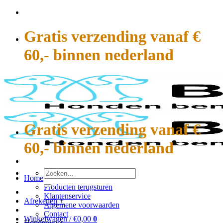
Ga
naar
inhoud
Gratis verzending vanaf €
60,- binnen nederland
Gratis verzending vanaf €
60,- binnen nederland
Zoeken
Home
naar:
Producten terugsturen
Klantenservice
Afrekenen
+
Algemene voorwaarden
Contact
Winkelwagen /
€
0,00
0
Hondenvoer