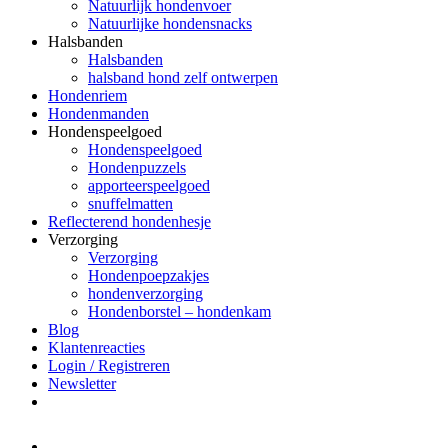
Natuurlijk hondenvoer
Natuurlijke hondensnacks
Halsbanden
Halsbanden
halsband hond zelf ontwerpen
Hondenriem
Hondenmanden
Hondenspeelgoed
Hondenspeelgoed
Hondenpuzzels
apporteerspeelgoed
snuffelmatten
Reflecterend hondenhesje
Verzorging
Verzorging
Hondenpoepzakjes
hondenverzorging
Hondenborstel – hondenkam
Blog
Klantenreacties
Login / Registreren
Newsletter
Het merk Regazi is even met