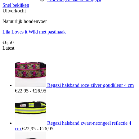
Snel bekijken
Uitverkocht
Natuurlijk hondenvoer
Lila Loves it Wild met pastinaak
€
6,50
Latest
Regazi halsband roze-zilver-goudkleur 4 cm
Prijsklasse:
€
22,95
-
€
26,95
€22,95
tot
€26,95
Regazi halsband zwart-neongeel reflectie 4
Prijsklasse:
cm
€
22,95
-
€
26,95
€22,95