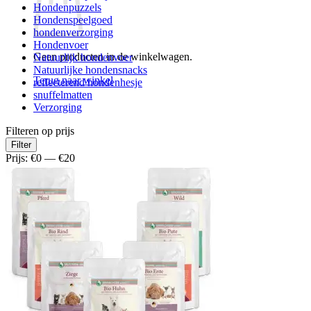
Hondenpuzzels
Hondenspeelgoed
hondenverzorging
Hondenvoer
Geen producten in de winkelwagen.
Natuurlijk hondenvoer
Natuurlijke hondensnacks
Terug naar winkel
reflecterend hondenhesje
snuffelmatten
Verzorging
Filteren op prijs
Min.
Max.
Filter
prijs
prijs
Prijs:
€0
—
€20