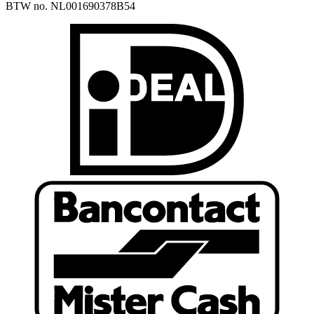
BTW no. NL001690378B54
I
B