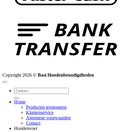
B
T
Copyright 2026 ©
Basi Hondenbenodigdheden
Zoeken
naar:
Home
Producten terugsturen
Klantenservice
Algemene voorwaarden
Contact
Hondenvoer