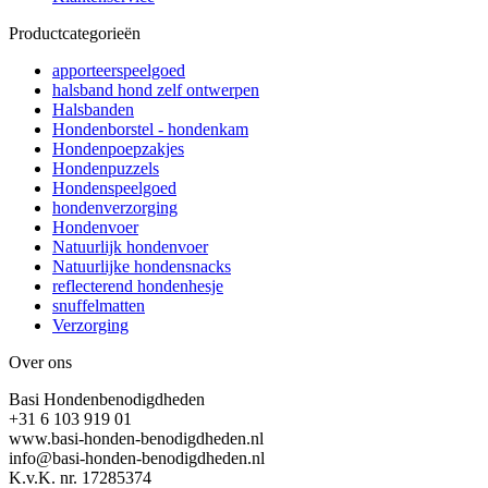
Productcategorieën
apporteerspeelgoed
halsband hond zelf ontwerpen
Halsbanden
Hondenborstel - hondenkam
Hondenpoepzakjes
Hondenpuzzels
Hondenspeelgoed
hondenverzorging
Hondenvoer
Natuurlijk hondenvoer
Natuurlijke hondensnacks
reflecterend hondenhesje
snuffelmatten
Verzorging
Over ons
Basi Hondenbenodigdheden
+31 6 103 919 01
www.basi-honden-benodigdheden.nl
info@basi-honden-benodigdheden.nl
K.v.K. nr. 17285374