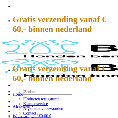
Ga
naar
inhoud
Gratis verzending vanaf €
60,- binnen nederland
Gratis verzending vanaf €
60,- binnen nederland
Zoeken
Home
naar:
Producten terugsturen
Klantenservice
Afrekenen
+
Algemene voorwaarden
Contact
Winkelwagen /
€
0,00
0
Hondenvoer