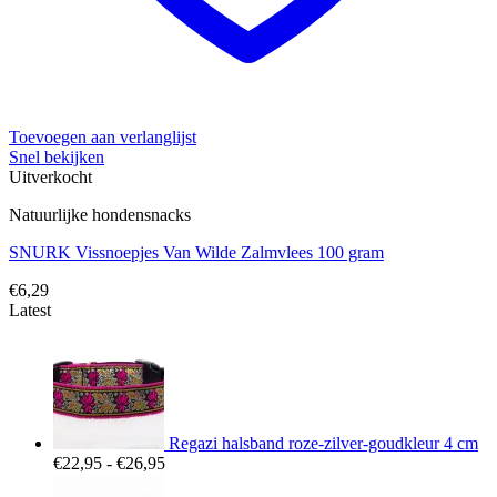
Toevoegen aan verlanglijst
Snel bekijken
Uitverkocht
Natuurlijke hondensnacks
SNURK Vissnoepjes Van Wilde Zalmvlees 100 gram
€
6,29
Latest
Regazi halsband roze-zilver-goudkleur 4 cm
Prijsklasse:
€
22,95
-
€
26,95
€22,95