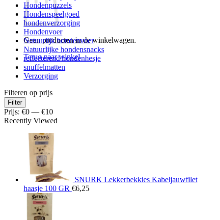
Hondenpuzzels
Hondenspeelgoed
hondenverzorging
Hondenvoer
Geen producten in de winkelwagen.
Natuurlijk hondenvoer
Natuurlijke hondensnacks
Terug naar winkel
reflecterend hondenhesje
snuffelmatten
Verzorging
Filteren op prijs
Min.
Max.
Filter
prijs
prijs
Prijs:
€0
—
€10
Recently Viewed
SNURK Lekkerbekkies Kabeljauwfilet
haasje 100 GR
€
6,25