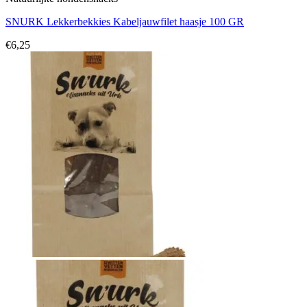
SNURK Lekkerbekkies Kabeljauwfilet haasje 100 GR
€
6,25