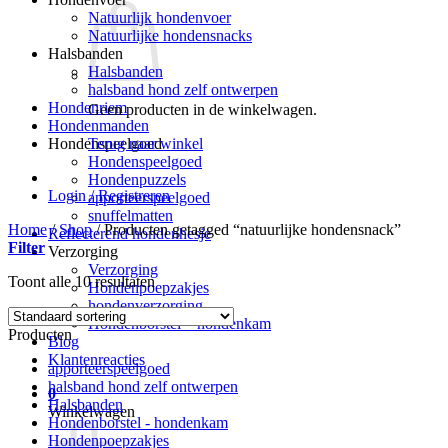
Natuurlijk hondenvoer
Natuurlijke hondensnacks
Halsbanden
Halsbanden
halsband hond zelf ontwerpen
Hondenriem
Geen producten in de winkelwagen.
Hondenmanden
Terug naar winkel
Hondenspeelgoed
Hondenspeelgoed
Hondenpuzzels
Login / Registreren
apporteerspeelgoed
snuffelmatten
Home
/
Shop
/
Producten getagged “natuurlijke hondensnack”
Reflecterend hondenhesje
Filter
Verzorging
Verzorging
Toont alle 10 resultaten
Hondenpoepzakjes
hondenverzorging
Hondenborstel – hondenkam
Producten
Blog
Klantenreacties
apporteerspeelgoed
halsband hond zelf ontwerpen
0
Halsbanden
Winkelwagen
Hondenborstel - hondenkam
Hondenpoepzakjes