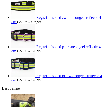
tot
€26,95
Regazi halsband zwart-neongeel reflectie 4
Prijsklasse:
cm
€
22,95
-
€
26,95
€22,95
tot
€26,95
Regazi halsband paars-neongeel reflectie 4
Prijsklasse:
cm
€
22,95
-
€
26,95
€22,95
tot
€26,95
Regazi halsband blauw-neongeel reflectie 4
Prijsklasse:
cm
€
22,95
-
€
26,95
€22,95
Best Selling
tot
€26,95
Prij
€15
tot