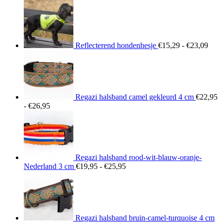
Prij
€15
tot
€23
Reflecterend hondenhesje
€
15,29
-
€
23,09
Regazi halsband camel gekleurd 4 cm
€
22,95
Prijsklasse:
-
€
26,95
€22,95
tot
€26,95
Regazi halsband rood-wit-blauw-oranje-
Prijsklasse:
Nederland 3 cm
€
19,95
-
€
25,95
€19,95
tot
€25,95
Regazi halsband bruin-camel-turquoise 4 cm