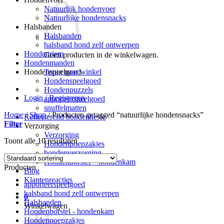
Natuurlijk hondenvoer
Natuurlijke hondensnacks
Halsbanden
Halsbanden
halsband hond zelf ontwerpen
Hondenriem
Geen producten in de winkelwagen.
Hondenmanden
Terug naar winkel
Hondenspeelgoed
Hondenspeelgoed
Hondenpuzzels
Login / Registreren
apporteerspeelgoed
snuffelmatten
Home
/
Shop
/
Producten getagged “natuurlijke hondensnacks”
Reflecterend hondenhesje
Filter
Verzorging
Verzorging
Toont alle 10 resultaten
Hondenpoepzakjes
hondenverzorging
Hondenborstel – hondenkam
Producten
Blog
Klantenreacties
apporteerspeelgoed
halsband hond zelf ontwerpen
0
Halsbanden
Winkelwagen
Hondenborstel - hondenkam
Hondenpoepzakjes