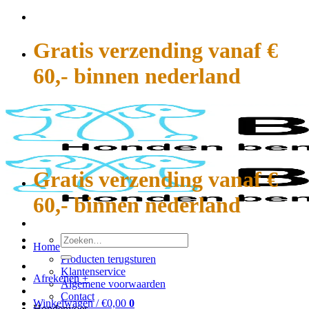
Ga
naar
inhoud
Gratis verzending vanaf €
60,- binnen nederland
Gratis verzending vanaf €
60,- binnen nederland
Zoeken
Home
naar:
Producten terugsturen
Klantenservice
Afrekenen
+
Algemene voorwaarden
Contact
Winkelwagen /
€
0,00
0
Hondenvoer