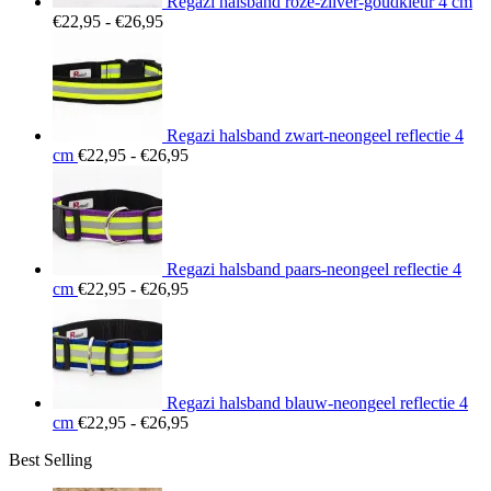
Regazi halsband roze-zilver-goudkleur 4 cm
Prijsklasse:
€
22,95
-
€
26,95
€22,95
tot
€26,95
Regazi halsband zwart-neongeel reflectie 4
Prijsklasse:
cm
€
22,95
-
€
26,95
€22,95
tot
€26,95
Regazi halsband paars-neongeel reflectie 4
Prijsklasse:
cm
€
22,95
-
€
26,95
€22,95
tot
€26,95
Regazi halsband blauw-neongeel reflectie 4
Prijsklasse:
cm
€
22,95
-
€
26,95
€22,95
Best Selling
tot
€26,95