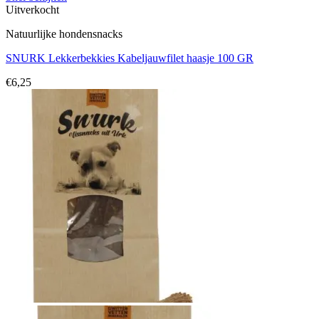
Uitverkocht
Natuurlijke hondensnacks
SNURK Lekkerbekkies Kabeljauwfilet haasje 100 GR
€
6,25