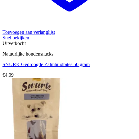
Toevoegen aan verlanglijst
Snel bekijken
Uitverkocht
Natuurlijke hondensnacks
SNURK Gedroogde Zalmhuidbites 50 gram
€
4,09