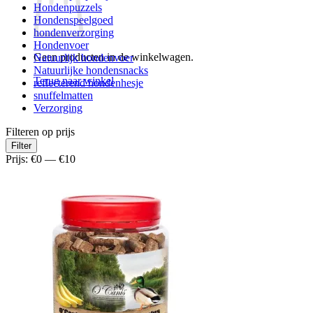
Hondenpuzzels
Hondenspeelgoed
hondenverzorging
Hondenvoer
Geen producten in de winkelwagen.
Natuurlijk hondenvoer
Natuurlijke hondensnacks
Terug naar winkel
reflecterend hondenhesje
snuffelmatten
Verzorging
Filteren op prijs
Min.
Max.
Filter
prijs
prijs
Prijs:
€0
—
€10