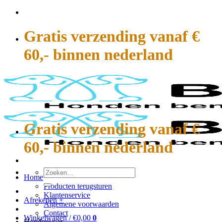
Ga
naar
inhoud
Gratis verzending vanaf €
60,- binnen nederland
Gratis verzending vanaf €
60,- binnen nederland
Zoeken
Home
naar:
Producten terugsturen
Klantenservice
Afrekenen
+
Algemene voorwaarden
Contact
Winkelwagen /
€
0,00
0
Hondenvoer