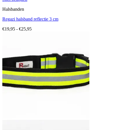
Halsbanden
Regazi halsband reflectie 3 cm
Prijsklasse:
€
19,95
-
€
25,95
€19,95
tot
€25,95