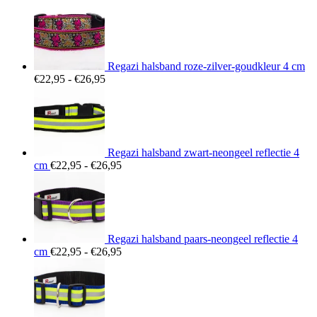
€26,95
Regazi halsband roze-zilver-goudkleur 4 cm
Prijsklasse:
€
22,95
-
€
26,95
€22,95
tot
€26,95
Regazi halsband zwart-neongeel reflectie 4
Prijsklasse:
cm
€
22,95
-
€
26,95
€22,95
tot
€26,95
Regazi halsband paars-neongeel reflectie 4
Prijsklasse:
cm
€
22,95
-
€
26,95
€22,95
tot
€26,95