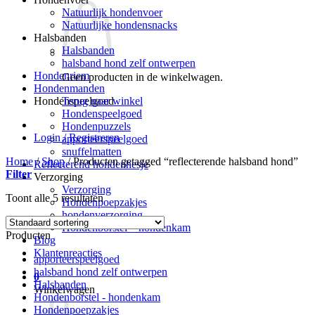
Natuurlijk hondenvoer
Natuurlijke hondensnacks
Halsbanden
Halsbanden
halsband hond zelf ontwerpen
Hondenriem
Geen producten in de winkelwagen.
Hondenmanden
Terug naar winkel
Hondenspeelgoed
Hondenspeelgoed
Hondenpuzzels
Login / Registreren
apporteerspeelgoed
snuffelmatten
Home
/
Shop
/
Producten getagged “reflecterende halsband hond”
Reflecterend hondenhesje
Filter
Verzorging
Verzorging
Toont alle 5 resultaten
Hondenpoepzakjes
hondenverzorging
Hondenborstel – hondenkam
Producten
Blog
Klantenreacties
apporteerspeelgoed
halsband hond zelf ontwerpen
0
Halsbanden
Winkelwagen
Hondenborstel - hondenkam
Hondenpoepzakjes