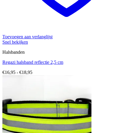
Toevoegen aan verlanglijst
Snel bekijken
Halsbanden
Regazi halsband reflectie 2,5 cm
Prijsklasse:
€
16,95
-
€
18,95
€16,95
tot
€18,95