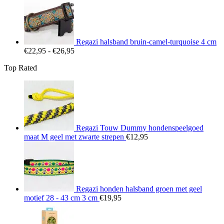
tot
€25,95
Regazi halsband bruin-camel-turquoise 4 cm
Prijsklasse:
€
22,95
-
€
26,95
€22,95
Top Rated
tot
€26,95
Regazi Touw Dummy hondenspeelgoed
maat M geel met zwarte strepen
€
12,95
Regazi honden halsband groen met geel
motief 28 - 43 cm 3 cm
€
19,95