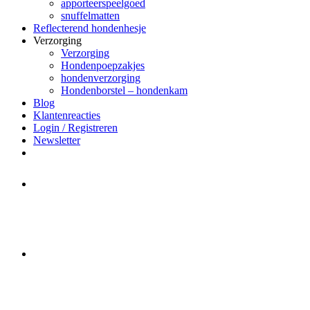
apporteerspeelgoed
snuffelmatten
Reflecterend hondenhesje
Verzorging
Verzorging
Hondenpoepzakjes
hondenverzorging
Hondenborstel – hondenkam
Blog
Klantenreacties
Login / Registreren
Newsletter
Het merk Regazi is even met
minivakantie, van 10 t/m 13 juni
worden er geen halsbanden verstuurd
Let op:
Bestellingen worden t/m
zaterdag 20 juli
nog verstuurd.
Daarna gaat Basi even twee weken
dicht. Bestellen kan gewoon, echter