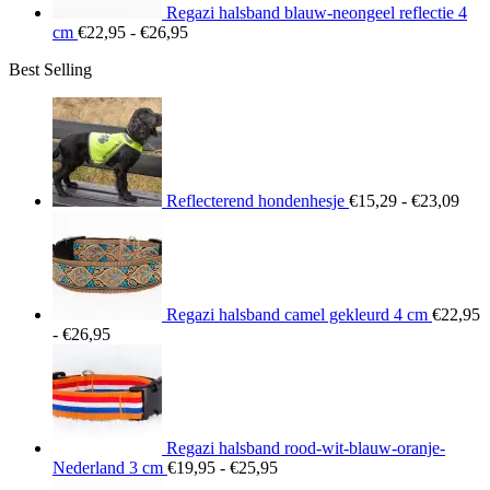
Regazi halsband blauw-neongeel reflectie 4
Prijsklasse:
cm
€
22,95
-
€
26,95
€22,95
Best Selling
tot
€26,95
Prij
€15
tot
€23
Reflecterend hondenhesje
€
15,29
-
€
23,09
Regazi halsband camel gekleurd 4 cm
€
22,95
Prijsklasse:
-
€
26,95
€22,95
tot
€26,95
Regazi halsband rood-wit-blauw-oranje-
Prijsklasse:
Nederland 3 cm
€
19,95
-
€
25,95
€19,95