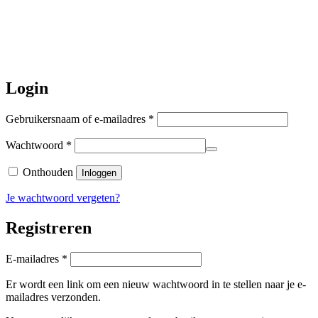
worden de bestellingen hierna,
per 5
augustus
a.s. weer verzonden.
Hartelijk dank voor uw geduld!
Login
Vereist
Gebruikersnaam of e-mailadres
*
Vereist
Wachtwoord
*
Onthouden
Inloggen
Je wachtwoord vergeten?
Registreren
Vereist
E-mailadres
*
Er wordt een link om een nieuw wachtwoord in te stellen naar je e-
mailadres verzonden.