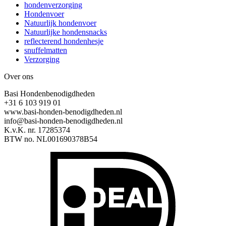
hondenverzorging
Hondenvoer
Natuurlijk hondenvoer
Natuurlijke hondensnacks
reflecterend hondenhesje
snuffelmatten
Verzorging
Over ons
Basi Hondenbenodigdheden
+31 6 103 919 01
www.basi-honden-benodigdheden.nl
info@basi-honden-benodigdheden.nl
K.v.K. nr. 17285374
BTW no. NL001690378B54
I