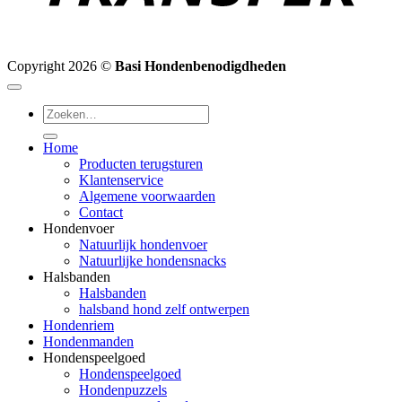
Copyright 2026 ©
Basi Hondenbenodigdheden
Zoeken
naar:
Home
Producten terugsturen
Klantenservice
Algemene voorwaarden
Contact
Hondenvoer
Natuurlijk hondenvoer
Natuurlijke hondensnacks
Halsbanden
Halsbanden
halsband hond zelf ontwerpen
Hondenriem
Hondenmanden
Hondenspeelgoed
Hondenspeelgoed
Hondenpuzzels