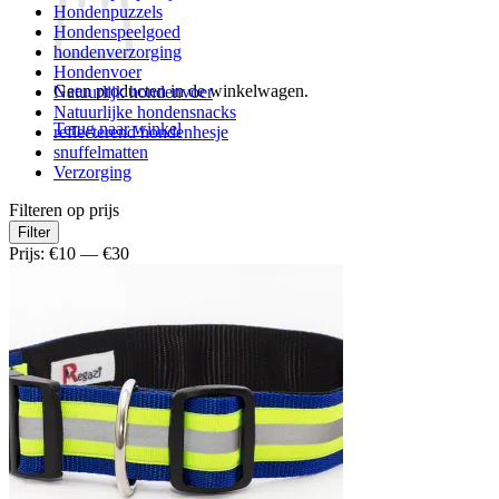
Hondenpuzzels
Hondenspeelgoed
hondenverzorging
Hondenvoer
Geen producten in de winkelwagen.
Natuurlijk hondenvoer
Natuurlijke hondensnacks
Terug naar winkel
reflecterend hondenhesje
snuffelmatten
Verzorging
Filteren op prijs
Min.
Max.
Filter
prijs
prijs
Prijs:
€10
—
€30