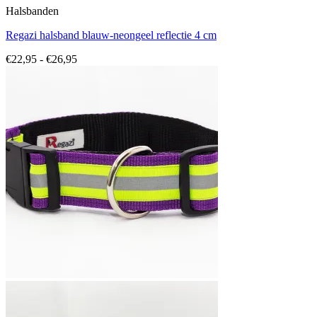
Halsbanden
Regazi halsband blauw-neongeel reflectie 4 cm
Prijsklasse:
€
22,95
-
€
26,95
€22,95
tot
€26,95