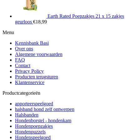
Earth Rated Poepzakjes 21 x 15 zakjes
geurloos
€
18,99
Menu
Kennisbank Basi
Over ons
Algemene voorwaarden
FAQ
Contact
Privacy Policy
Producten terugsturen
Klantenservice
Productcategorieën
apporteerspeelgoed
halsband hond zelf ontwerpen
Halsbanden
Hondenborstel - hondenkam
Hondenpoepzakjes
Hondenpuzzels
Hondenspeelgoed