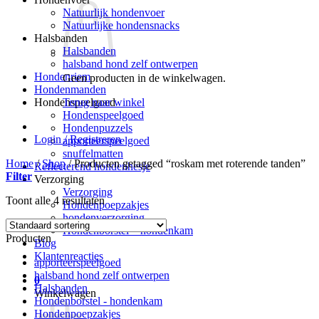
Natuurlijk hondenvoer
Natuurlijke hondensnacks
Halsbanden
Halsbanden
halsband hond zelf ontwerpen
Hondenriem
Geen producten in de winkelwagen.
Hondenmanden
Terug naar winkel
Hondenspeelgoed
Hondenspeelgoed
Hondenpuzzels
Login / Registreren
apporteerspeelgoed
snuffelmatten
Home
/
Shop
/
Producten getagged “roskam met roterende tanden”
Reflecterend hondenhesje
Filter
Verzorging
Verzorging
Toont alle 4 resultaten
Hondenpoepzakjes
hondenverzorging
Hondenborstel – hondenkam
Producten
Blog
Klantenreacties
apporteerspeelgoed
halsband hond zelf ontwerpen
0
Halsbanden
Winkelwagen
Hondenborstel - hondenkam
Hondenpoepzakjes