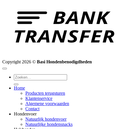
T
Copyright 2026 ©
Basi Hondenbenodigdheden
Zoeken
naar:
Home
Producten terugsturen
Klantenservice
Algemene voorwaarden
Contact
Hondenvoer
Natuurlijk hondenvoer
Natuurlijke hondensnacks