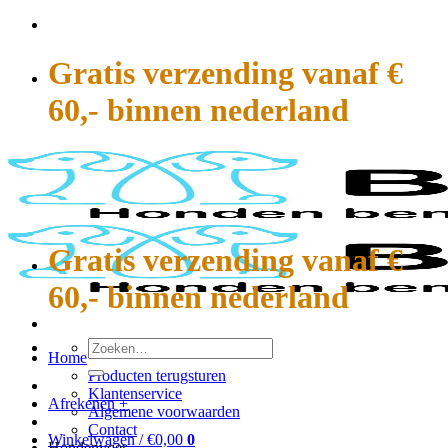
Ga
naar
inhoud
Gratis verzending vanaf €
60,- binnen nederland
Gratis verzending vanaf €
60,- binnen nederland
Zoeken
Home
naar:
Producten terugsturen
Klantenservice
Afrekenen
+
Algemene voorwaarden
Contact
Winkelwagen /
€
0,00
0
Hondenvoer