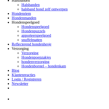
Halsbanden
Halsbanden
halsband hond zelf ontwerpen
Hondenriem
Hondenmanden
Hondenspeelgoed
Hondenspeelgoed
Hondenpuzzels
apporteerspeelgoed
snuffelmatten
Reflecterend hondenhesje
Verzorging
Verzorging
Hondenpoepzakjes
hondenverzorging
Hondenborstel – hondenkam
Blog
Klantenreacties
Login / Registreren
Newsletter
Het merk Regazi is even met
minivakantie, van 10 t/m 13 juni