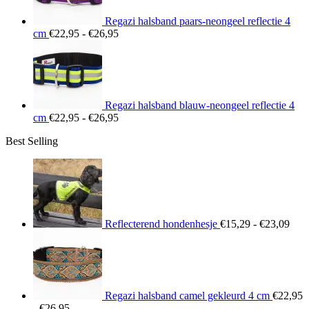
Regazi halsband paars-neongeel reflectie 4
Prijsklasse:
cm
€
22,95
-
€
26,95
€22,95
tot
€26,95
Regazi halsband blauw-neongeel reflectie 4
Prijsklasse:
cm
€
22,95
-
€
26,95
€22,95
Best Selling
tot
€26,95
Prij
€15
tot
€23
Reflecterend hondenhesje
€
15,29
-
€
23,09
Regazi halsband camel gekleurd 4 cm
€
22,95
Prijsklasse:
-
€
26,95