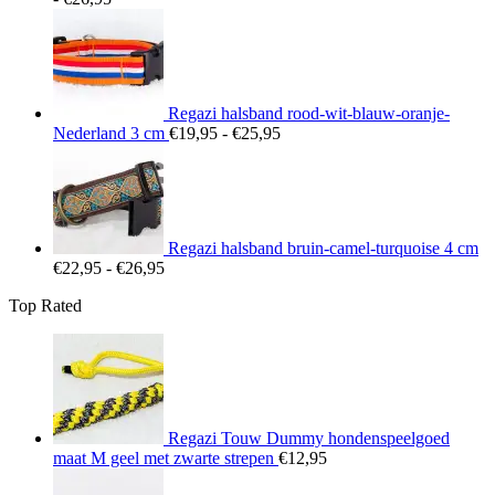
€22,95
tot
€26,95
Regazi halsband rood-wit-blauw-oranje-
Prijsklasse:
Nederland 3 cm
€
19,95
-
€
25,95
€19,95
tot
€25,95
Regazi halsband bruin-camel-turquoise 4 cm
Prijsklasse:
€
22,95
-
€
26,95
€22,95
Top Rated
tot
€26,95
Regazi Touw Dummy hondenspeelgoed
maat M geel met zwarte strepen
€
12,95