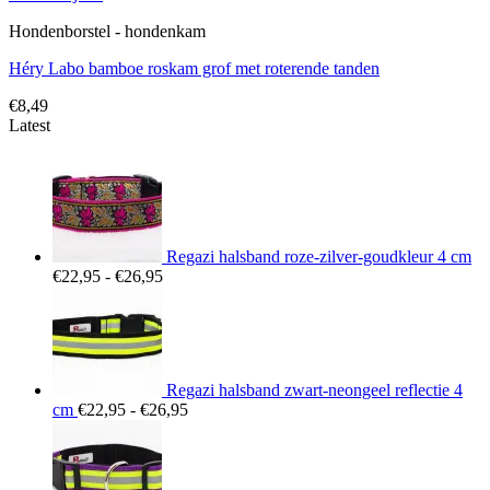
Hondenborstel - hondenkam
Héry Labo bamboe roskam grof met roterende tanden
€
8,49
Latest
Regazi halsband roze-zilver-goudkleur 4 cm
Prijsklasse:
€
22,95
-
€
26,95
€22,95
tot
€26,95
Regazi halsband zwart-neongeel reflectie 4
Prijsklasse:
cm
€
22,95
-
€
26,95
€22,95
tot
€26,95