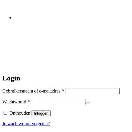
worden er geen halsbanden verstuurd
Let op:
Bestellingen worden t/m
zaterdag 20 juli
nog verstuurd.
Daarna gaat Basi even twee weken
dicht. Bestellen kan gewoon, echter
worden de bestellingen hierna,
per 5
augustus
a.s. weer verzonden.
Hartelijk dank voor uw geduld!
Login
Vereist
Gebruikersnaam of e-mailadres
*
Vereist
Wachtwoord
*
Onthouden
Inloggen
Je wachtwoord vergeten?