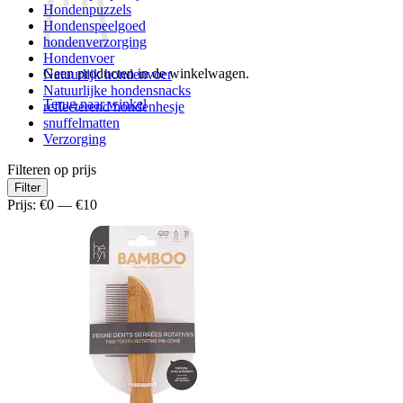
Hondenpuzzels
Hondenspeelgoed
hondenverzorging
Hondenvoer
Geen producten in de winkelwagen.
Natuurlijk hondenvoer
Natuurlijke hondensnacks
Terug naar winkel
reflecterend hondenhesje
snuffelmatten
Verzorging
Filteren op prijs
Min.
Max.
Filter
prijs
prijs
Prijs:
€0
—
€10