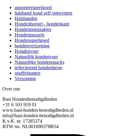
apporteerspeelgoed
halsband hond zelf ontwerpen
Halsbanden
Hondenborstel - hondenkam
Hondenpoepzakjes
Hondenpuzzels
Hondenspeelgoed
hondenverzorging
Hondenvoer
Natuurlijk hondenvoer
Natuurlijke hondensnacks
reflecterend hondenhesje
snuffelmatten
Verzorging
Over ons
Basi Hondenbenodigdheden
+31 6 103 919 01
www.basi-honden-benodigdheden.nl
info@basi-honden-benodigdheden.nl
K.v.K. nr. 17285374
BTW no. NL001690378B54