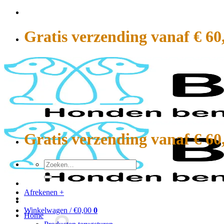
Ga
naar
inhoud
Gratis verzending vanaf € 60
Gratis verzending vanaf € 60
Zoeken
naar:
Afrekenen
+
Winkelwagen /
€
0,00
0
Home