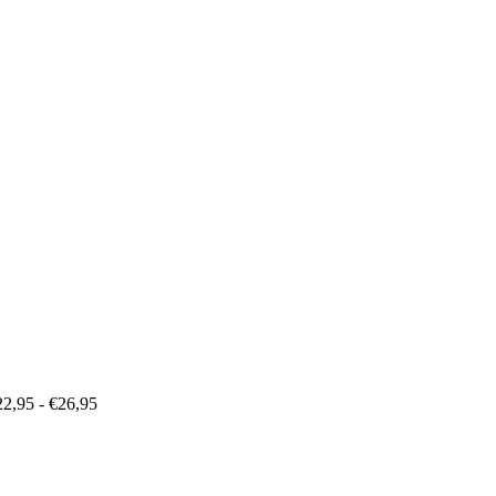
Prijsklasse:
€22,95
tot
€26,95
22,95
-
€
26,95
Prijsklasse:
€22,95
tot
€26,95