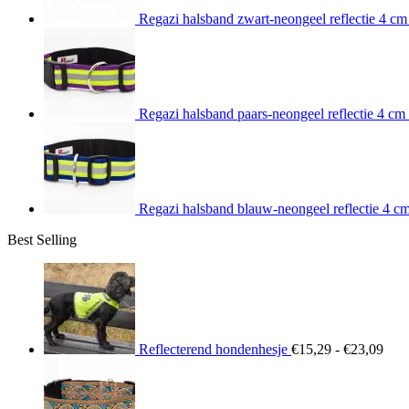
Regazi halsband zwart-neongeel reflectie 4 cm
Regazi halsband paars-neongeel reflectie 4 cm
Regazi halsband blauw-neongeel reflectie 4 c
Best Selling
Prij
€15
tot
€23
Reflecterend hondenhesje
€
15,29
-
€
23,09