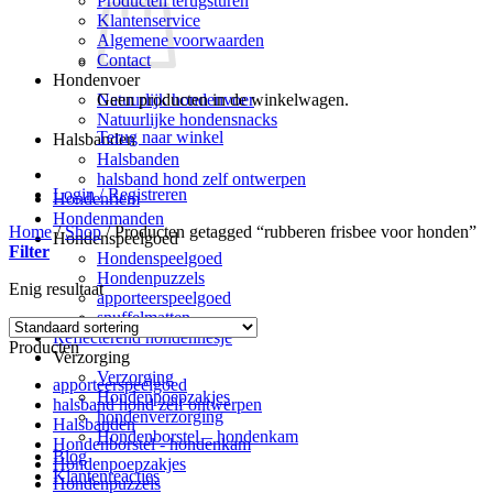
Producten terugsturen
Klantenservice
Algemene voorwaarden
Contact
Hondenvoer
Geen producten in de winkelwagen.
Natuurlijk hondenvoer
Natuurlijke hondensnacks
Terug naar winkel
Halsbanden
Halsbanden
halsband hond zelf ontwerpen
Login / Registreren
Hondenriem
Hondenmanden
Home
/
Shop
/
Producten getagged “rubberen frisbee voor honden”
Hondenspeelgoed
Filter
Hondenspeelgoed
Hondenpuzzels
Enig resultaat
apporteerspeelgoed
snuffelmatten
Reflecterend hondenhesje
Producten
Verzorging
Verzorging
apporteerspeelgoed
Hondenpoepzakjes
halsband hond zelf ontwerpen
hondenverzorging
Halsbanden
Hondenborstel – hondenkam
Hondenborstel - hondenkam
Blog
Hondenpoepzakjes
Klantenreacties
Hondenpuzzels