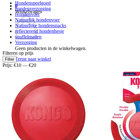
Hondenspeelgoed
0
hondenverzorging
Winkelwagen
Hondenvoer
Natuurlijk hondenvoer
Natuurlijke hondensnacks
reflecterend hondenhesje
snuffelmatten
Verzorging
Geen producten in de winkelwagen.
Filteren op prijs
Min.
Max.
Terug naar winkel
Filter
prijs
prijs
Prijs:
€10
—
€20