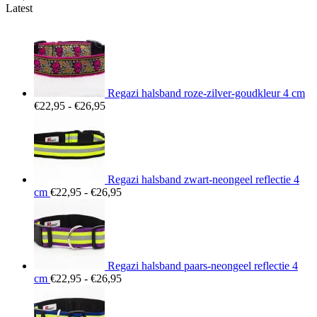
Latest
Regazi halsband roze-zilver-goudkleur 4 cm
Prijsklasse:
€
22,95
-
€
26,95
€22,95
tot
€26,95
Regazi halsband zwart-neongeel reflectie 4
Prijsklasse:
cm
€
22,95
-
€
26,95
€22,95
tot
€26,95
Regazi halsband paars-neongeel reflectie 4
Prijsklasse:
cm
€
22,95
-
€
26,95
€22,95
tot
€26,95