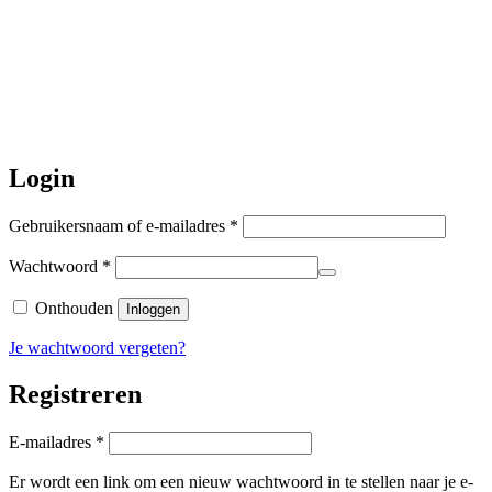
Daarna gaat Basi even twee weken
dicht. Bestellen kan gewoon, echter
worden de bestellingen hierna,
per 5
augustus
a.s. weer verzonden.
Hartelijk dank voor uw geduld!
Login
Vereist
Gebruikersnaam of e-mailadres
*
Vereist
Wachtwoord
*
Onthouden
Inloggen
Je wachtwoord vergeten?
Registreren
Vereist
E-mailadres
*
Er wordt een link om een nieuw wachtwoord in te stellen naar je e-