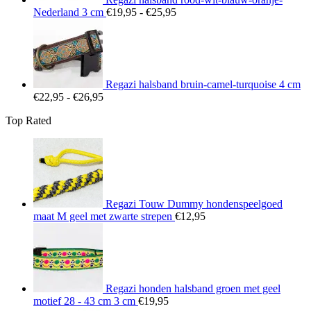
Prijsklasse:
Nederland 3 cm
€
19,95
-
€
25,95
€19,95
tot
€25,95
Regazi halsband bruin-camel-turquoise 4 cm
Prijsklasse:
€
22,95
-
€
26,95
€22,95
Top Rated
tot
€26,95
Regazi Touw Dummy hondenspeelgoed
maat M geel met zwarte strepen
€
12,95
Regazi honden halsband groen met geel
motief 28 - 43 cm 3 cm
€
19,95