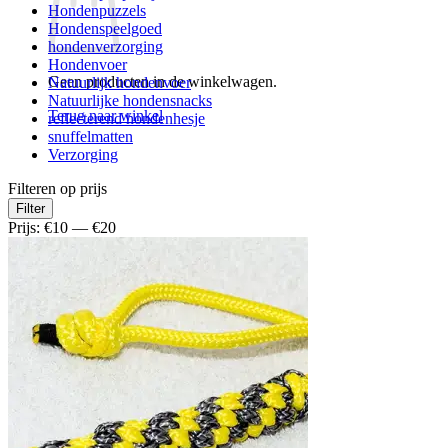
Hondenpuzzels
Hondenspeelgoed
hondenverzorging
Hondenvoer
Geen producten in de winkelwagen.
Natuurlijk hondenvoer
Natuurlijke hondensnacks
Terug naar winkel
reflecterend hondenhesje
snuffelmatten
Verzorging
Filteren op prijs
Min.
Max.
Filter
prijs
prijs
Prijs:
€10
—
€20