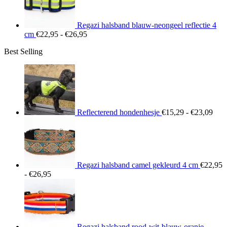
Regazi halsband blauw-neongeel reflectie 4
Prijsklasse:
cm
€
22,95
-
€
26,95
€22,95
Best Selling
tot
€26,95
Prij
€15
tot
€23
Reflecterend hondenhesje
€
15,29
-
€
23,09
Regazi halsband camel gekleurd 4 cm
€
22,95
Prijsklasse:
-
€
26,95
€22,95
tot
€26,95
Regazi halsband rood-wit-blauw-oranje-