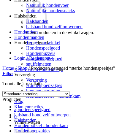
Natuurlijk hondenvoer
Natuurlijke hondensnacks
Halsbanden
Halsbanden
halsband hond zelf ontwerpen
Hondenriem
Geen producten in de winkelwagen.
Hondenmanden
Terug naar winkel
Hondenspeelgoed
Hondenspeelgoed
Hondenpuzzels
Login / Registreren
apporteerspeelgoed
snuffelmatten
Home
/
Shop
/
Producten getagged “sterke hondenspeeltjes”
Reflecterend hondenhesje
Filter
Verzorging
Verzorging
Toont alle 2 resultaten
Hondenpoepzakjes
hondenverzorging
Hondenborstel – hondenkam
Producten
Blog
Klantenreacties
apporteerspeelgoed
halsband hond zelf ontwerpen
0
Halsbanden
Winkelwagen
Hondenborstel - hondenkam
Hondenpoepzakjes