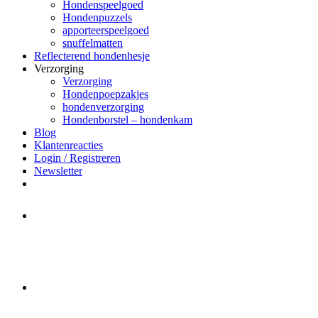
Hondenspeelgoed
Hondenpuzzels
apporteerspeelgoed
snuffelmatten
Reflecterend hondenhesje
Verzorging
Verzorging
Hondenpoepzakjes
hondenverzorging
Hondenborstel – hondenkam
Blog
Klantenreacties
Login / Registreren
Newsletter
Het merk Regazi is even met
minivakantie, van 10 t/m 13 juni
worden er geen halsbanden verstuurd
Let op:
Bestellingen worden t/m
zaterdag 20 juli
nog verstuurd.