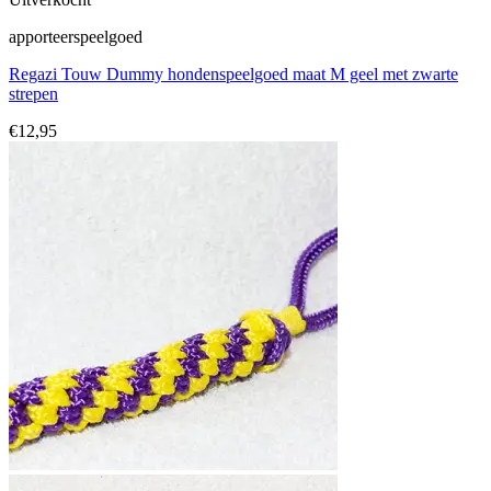
apporteerspeelgoed
Regazi Touw Dummy hondenspeelgoed maat M geel met zwarte
strepen
€
12,95