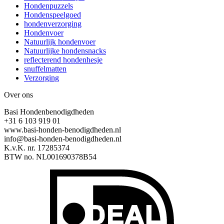
Hondenpuzzels
Hondenspeelgoed
hondenverzorging
Hondenvoer
Natuurlijk hondenvoer
Natuurlijke hondensnacks
reflecterend hondenhesje
snuffelmatten
Verzorging
Over ons
Basi Hondenbenodigdheden
+31 6 103 919 01
www.basi-honden-benodigdheden.nl
info@basi-honden-benodigdheden.nl
K.v.K. nr. 17285374
BTW no. NL001690378B54
I