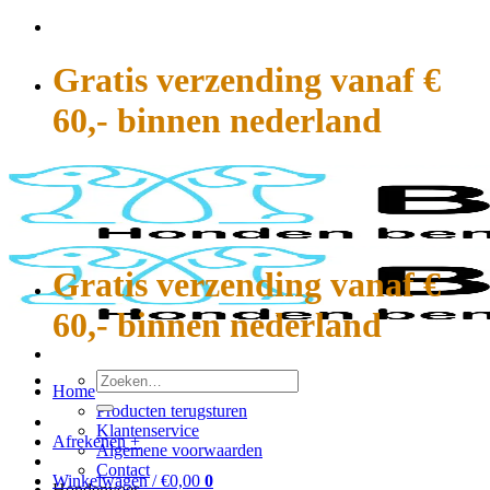
Ga
naar
inhoud
Gratis verzending vanaf €
60,- binnen nederland
Gratis verzending vanaf €
60,- binnen nederland
Zoeken
Home
naar:
Producten terugsturen
Klantenservice
Afrekenen
+
Algemene voorwaarden
Contact
Winkelwagen /
€
0,00
0
Hondenvoer