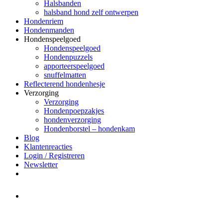
Halsbanden
halsband hond zelf ontwerpen
Hondenriem
Hondenmanden
Hondenspeelgoed
Hondenspeelgoed
Hondenpuzzels
apporteerspeelgoed
snuffelmatten
Reflecterend hondenhesje
Verzorging
Verzorging
Hondenpoepzakjes
hondenverzorging
Hondenborstel – hondenkam
Blog
Klantenreacties
Login / Registreren
Newsletter
Het merk Regazi is even met
minivakantie, van 10 t/m 13 juni
worden er geen halsbanden verstuurd