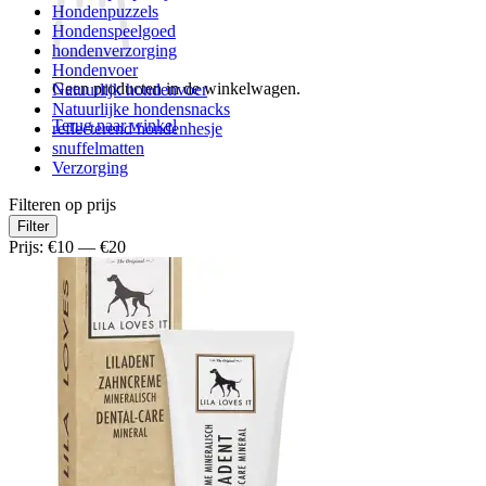
Hondenpuzzels
Hondenspeelgoed
hondenverzorging
Hondenvoer
Geen producten in de winkelwagen.
Natuurlijk hondenvoer
Natuurlijke hondensnacks
Terug naar winkel
reflecterend hondenhesje
snuffelmatten
Verzorging
Filteren op prijs
Min.
Max.
Filter
prijs
prijs
Prijs:
€10
—
€20