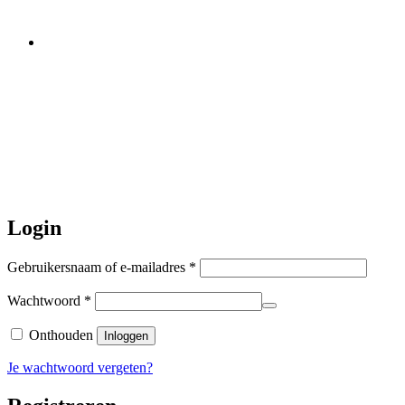
Let op:
Bestellingen worden t/m
zaterdag 20 juli
nog verstuurd.
Daarna gaat Basi even twee weken
dicht. Bestellen kan gewoon, echter
worden de bestellingen hierna,
per 5
augustus
a.s. weer verzonden.
Hartelijk dank voor uw geduld!
Login
Vereist
Gebruikersnaam of e-mailadres
*
Vereist
Wachtwoord
*
Onthouden
Inloggen
Je wachtwoord vergeten?