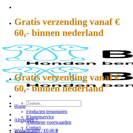
Ga
naar
inhoud
Gratis verzending vanaf €
60,- binnen nederland
Gratis verzending vanaf €
60,- binnen nederland
Zoeken
Home
naar:
Producten terugsturen
Klantenservice
Afrekenen
+
Algemene voorwaarden
Contact
Winkelwagen /
€
0,00
0
Hondenvoer