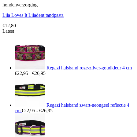
hondenverzorging
Lila Loves It Liladent tandpasta
€
12,80
Latest
Regazi halsband roze-zilver-goudkleur 4 cm
Prijsklasse:
€
22,95
-
€
26,95
€22,95
tot
€26,95
Regazi halsband zwart-neongeel reflectie 4
Prijsklasse:
cm
€
22,95
-
€
26,95
€22,95
tot
€26,95