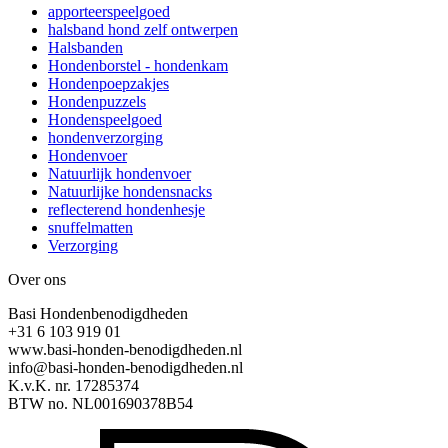
apporteerspeelgoed
halsband hond zelf ontwerpen
Halsbanden
Hondenborstel - hondenkam
Hondenpoepzakjes
Hondenpuzzels
Hondenspeelgoed
hondenverzorging
Hondenvoer
Natuurlijk hondenvoer
Natuurlijke hondensnacks
reflecterend hondenhesje
snuffelmatten
Verzorging
Over ons
Basi Hondenbenodigdheden
+31 6 103 919 01
www.basi-honden-benodigdheden.nl
info@basi-honden-benodigdheden.nl
K.v.K. nr. 17285374
BTW no. NL001690378B54
I