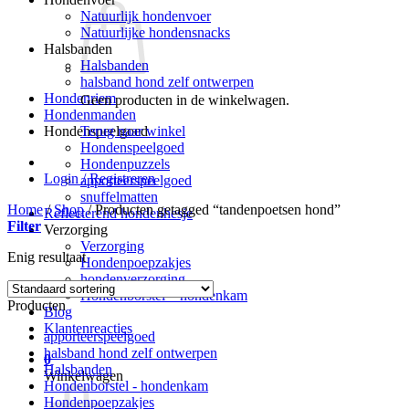
Natuurlijk hondenvoer
Natuurlijke hondensnacks
Halsbanden
Halsbanden
halsband hond zelf ontwerpen
Hondenriem
Geen producten in de winkelwagen.
Hondenmanden
Terug naar winkel
Hondenspeelgoed
Hondenspeelgoed
Hondenpuzzels
Login / Registreren
apporteerspeelgoed
snuffelmatten
Home
/
Shop
/
Producten getagged “tandenpoetsen hond”
Reflecterend hondenhesje
Filter
Verzorging
Verzorging
Enig resultaat
Hondenpoepzakjes
hondenverzorging
Hondenborstel – hondenkam
Producten
Blog
Klantenreacties
apporteerspeelgoed
halsband hond zelf ontwerpen
0
Halsbanden
Winkelwagen
Hondenborstel - hondenkam
Hondenpoepzakjes