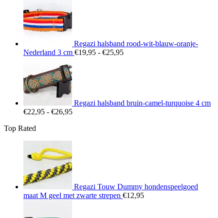
€22,95
tot
€26,95
Regazi halsband rood-wit-blauw-oranje-
Prijsklasse:
Nederland 3 cm
€
19,95
-
€
25,95
€19,95
tot
€25,95
Regazi halsband bruin-camel-turquoise 4 cm
Prijsklasse:
€
22,95
-
€
26,95
€22,95
Top Rated
tot
€26,95
Regazi Touw Dummy hondenspeelgoed
maat M geel met zwarte strepen
€
12,95