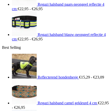
Regazi halsband paars-neongeel reflectie 4
Prijsklasse:
cm
€
22,95
-
€
26,95
€22,95
tot
€26,95
Regazi halsband blauw-neongeel reflectie 4
Prijsklasse:
cm
€
22,95
-
€
26,95
€22,95
Best Selling
tot
€26,95
Prij
€15
tot
€23
Reflecterend hondenhesje
€
15,29
-
€
23,09
Regazi halsband camel gekleurd 4 cm
€
22,95
Prijsklasse:
-
€
26,95